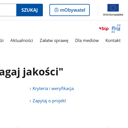
Logowanie
SZUKAJ
mObywatel
do
panelu
Otwórz
okno
z
zi
Aktualności
Załatw sprawę
Dla mediów
Kontakt
tłumac
języka
migowe
agaj jakości"
Kryteria i weryfikacja
Zapytaj o projekt