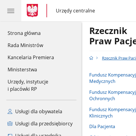
gov.pl
gov.pl
Urzędy centralne
gov.pl
Urzędy
centralne
Rzecznik
gov.pl
Strona główna
Praw Pacj
Rada Ministrów
Kancelaria Premiera
Rzecznik Praw Pac
Ministerstwa
Fundusz Kompensacyj
Medycznych
Urzędy, instytucje
i placówki RP
Fundusz Kompensacyj
Ochronnych
Fundusz Kompensacy
Usługi dla obywatela
Klinicznych
Usługi dla przedsiębiorcy
Dla Pacjenta
Usługi dla urzędnika