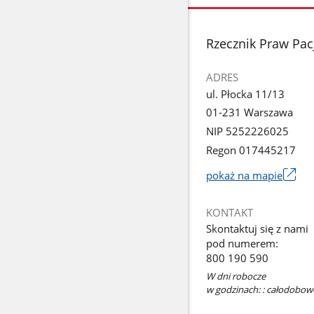
stopka
Rzecznik Praw Pac
ADRES
ul. Płocka 11/13
01-231 Warszawa
NIP 5252226025
Regon 017445217
pokaż na mapie
Link
otworzy
KONTAKT
się
Skontaktuj się z nami
w
pod numerem:
nowym
800 190 590
oknie
W dni robocze
w godzinach: : całodobowo