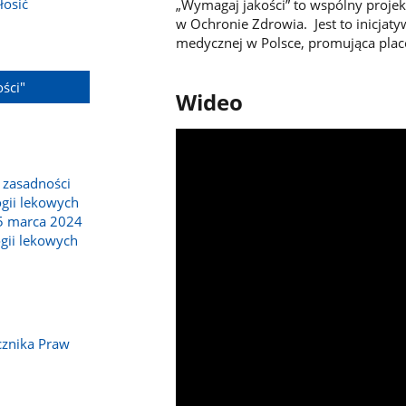
łosić
„Wymagaj jakości” to wspólny projek
w Ochronie Zdrowia. Jest to inicjat
medycznej w Polsce, promująca placó
ści"
Wideo
 zasadności
gii lekowych
15 marca 2024
ogii lekowych
cznika Praw