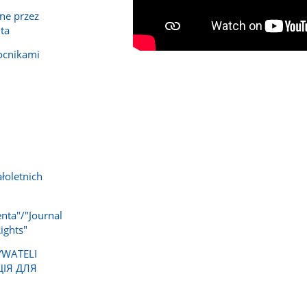
ne przez
ta
ocnikami
łoletnich
nta"/"Journal
ights"
YWATELI
ЦІЯ ДЛЯ