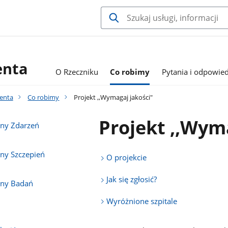
enta
O Rzeczniku
Co robimy
Pytania i odpowied
jenta
Co robimy
Projekt ,,Wymagaj jakości"
Projekt ,,Wym
ny Zdarzeń
ny Szczepień
O projekcie
Jak się zgłosić?
jny Badań
Wyróżnione szpitale