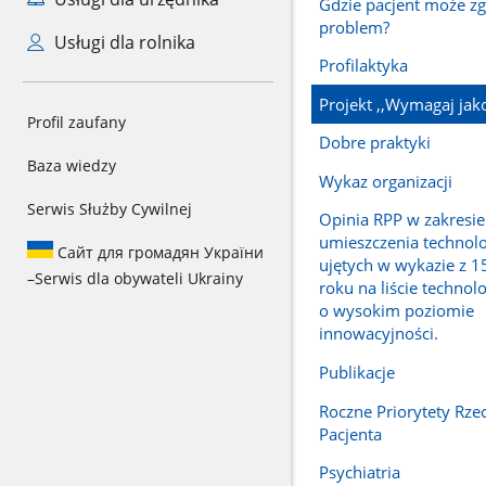
Gdzie pacjent może zg
problem?
Usługi dla rolnika
Profilaktyka
Projekt ,,Wymagaj jako
Profil zaufany
Dobre praktyki
Baza wiedzy
Wykaz organizacji
Serwis Służby Cywilnej
Opinia RPP w zakresie
umieszczenia technolo
Сайт для громадян України
ujętych w wykazie z 
–
Serwis dla obywateli Ukrainy
roku na liście technol
o wysokim poziomie
innowacyjności.
Publikacje
Roczne Priorytety Rze
Pacjenta
Psychiatria