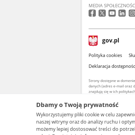
MEDIA SPOŁECZNOŚC
stopka
Strona
gov.pl
gov.pl
główna
gov.pl
Polityka cookies
Sł
Deklaracja dostępnośc
Strony dostępne w domenie
danych (adres e-mail oraz 
znajdują się w ich polityk
Treści teksto
Dbamy o Twoją prywatność
udostępniane
warunkach 4.0
Wykorzystujemy pliki cookie w celu zapewn
są udostępni
naszej witryny oraz do analizy ruchu i optymalizacj
bez utworów z
możemy lepiej dostosować treści do potrzeb