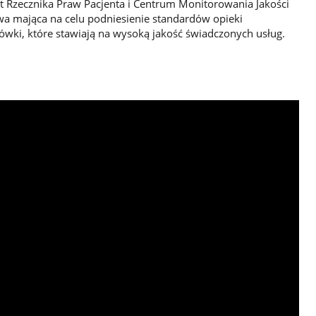
t Rzecznika Praw Pacjenta i Centrum Monitorowania Jakości
ywa mająca na celu podniesienie standardów opieki
wki, które stawiają na wysoką jakość świadczonych usług.