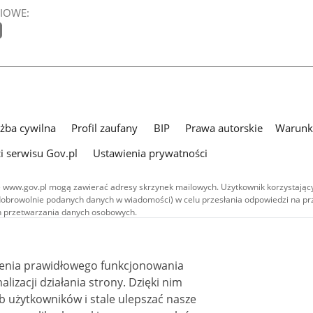
IOWE:
użba cywilna
Profil zaufany
BIP
Prawa autorskie
Warunki
i serwisu Gov.pl
Ustawienia prywatności
 www.gov.pl mogą zawierać adresy skrzynek mailowych. Użytkownik korzystający
dobrowolnie podanych danych w wiadomości) w celu przesłania odpowiedzi na prz
ach przetwarzania danych osobowych.
we publikowane w serwisie (z wyłączeniem treści audiowizualnych), są
 na licencji typu Creative Commons: uznanie autorstwa - na tych samych
 (CC BY-SA 4.0). Materiały audiowizualne, w tym zdjęcia, materiały audio i wideo
ienia prawidłowego funkcjonowania
ane na licencji typu Creative Commons: uznanie autorstwa użycie niekomercyjne 
i działania strony. Dzięki nim
ależnych 4.0 (CC BY-NC-ND 4.0), o ile nie jest to stwierdzone inaczej.
 użytkowników i stale ulepszać nasze