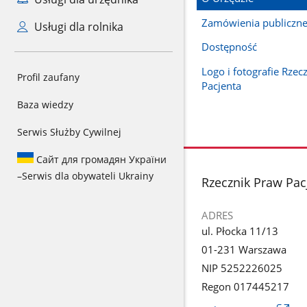
Zamówienia publiczn
Usługi dla rolnika
Dostępność
Logo i fotografie Rzec
Profil zaufany
Pacjenta
Baza wiedzy
Serwis Służby Cywilnej
Сайт для громадян України
–
Serwis dla obywateli Ukrainy
stopka
Rzecznik Praw Pac
ADRES
ul. Płocka 11/13
01-231 Warszawa
NIP 5252226025
Regon 017445217