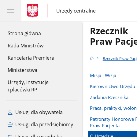
gov.pl
gov.pl
Urzędy centralne
gov.pl
Urzędy
centralne
Rzecznik
gov.pl
Strona główna
Praw Pacj
Rada Ministrów
Kancelaria Premiera
Rzecznik Praw Pac
Ministerstwa
Misja i Wizja
Urzędy, instytucje
Kierownictwo Urzędu
i placówki RP
Zadania Rzecznika
Praca, praktyki, wolon
Usługi dla obywatela
Patronaty Honorowe R
Usługi dla przedsiębiorcy
Praw Pacjenta
O Urzędzie
Usługi dla urzędnika