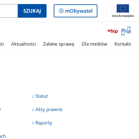
Logowanie
SZUKAJ
mObywatel
do
panelu
Otwórz
okno
z
zi
Aktualności
Załatw sprawę
Dla mediów
Kontakt
tłumac
języka
migowe
Statut
y
Akty prawne
Raporty
ach