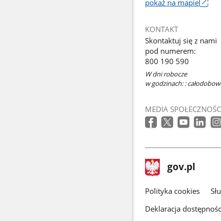
pokaż na mapie
Link
otworzy
KONTAKT
się
Skontaktuj się z nami
w
pod numerem:
nowym
800 190 590
oknie
W dni robocze
w godzinach: : całodobowo
MEDIA SPOŁECZNOŚC
stopka
Strona
gov.pl
gov.pl
główna
gov.pl
Polityka cookies
Sł
Deklaracja dostępnośc