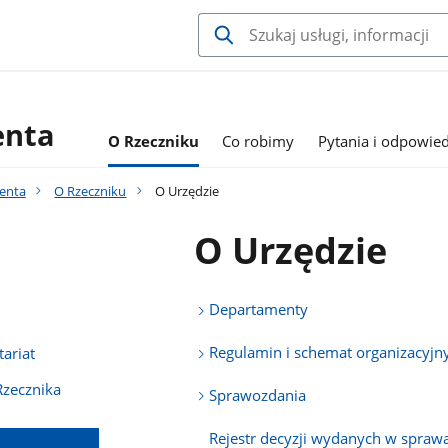
enta
O Rzeczniku
Co robimy
Pytania i odpowied
jenta
O Rzeczniku
O Urzędzie
O Urzędzie
Departamenty
Regulamin i schemat organizacyjn
tariat
zecznika
Sprawozdania
Rejestr decyzji wydanych w spraw