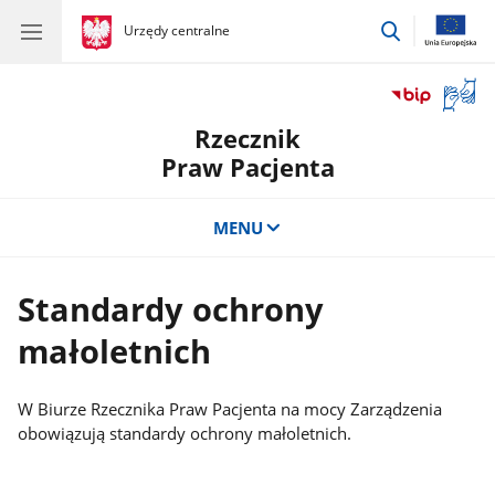
przejdź
gov.pl
Urzędy centralne
gov.pl
Urzędy
do
centralne
wyszukiwar
Otwór
okno
Rzecznik
z
tłuma
Praw Pacjenta
języka
migow
MENU
Standardy ochrony
małoletnich
W Biurze Rzecznika Praw Pacjenta na mocy Zarządzenia
obowiązują standardy ochrony małoletnich.