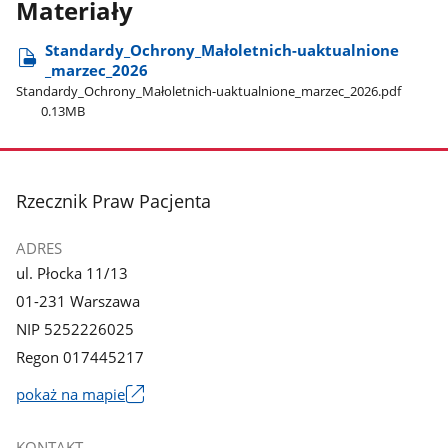
Materiały
Standardy​_Ochrony​_Małoletnich-uaktualnione​
_marzec​_2026
Standardy​_Ochrony​_Małoletnich-uaktualnione​_marzec​_2026.pdf
0.13MB
stopka
Rzecznik Praw Pacjenta
ADRES
ul. Płocka 11/13
01-231 Warszawa
NIP 5252226025
Regon 017445217
pokaż na mapie
Link
otworzy
KONTAKT