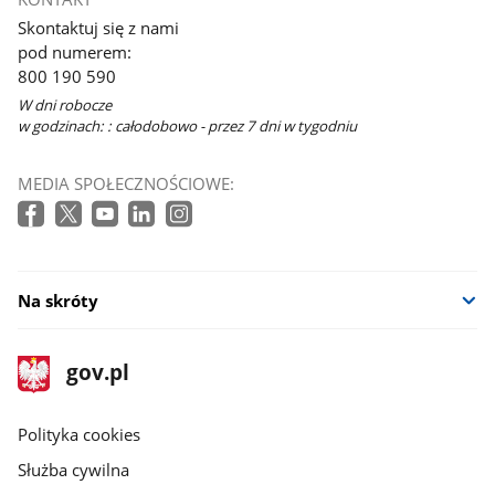
się
Skontaktuj się z nami
w
pod numerem:
nowym
800 190 590
oknie
W dni robocze
w godzinach: : całodobowo - przez 7 dni w tygodniu
MEDIA SPOŁECZNOŚCIOWE:
Na skróty
stopka
Strona
gov.pl
gov.pl
główna
gov.pl
Polityka cookies
Służba cywilna