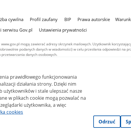
użba cywilna
Profil zaufany
BIP
Prawa autorskie
Warunki
i serwisu Gov.pl
Ustawienia prywatności
 www.gov.pl mogą zawierać adresy skrzynek mailowych. Użytkownik korzystający
dobrowolnie podanych danych w wiadomości) w celu przesłania odpowiedzi na prz
ach przetwarzania danych osobowych.
we publikowane w serwisie (z wyłączeniem treści audiowizualnych), są
 na licencji typu Creative Commons: uznanie autorstwa - na tych samych
 (CC BY-SA 4.0). Materiały audiowizualne, w tym zdjęcia, materiały audio i wideo
ienia prawidłowego funkcjonowania
ane na licencji typu Creative Commons: uznanie autorstwa użycie niekomercyjne 
ależnych 4.0 (CC BY-NC-ND 4.0), o ile nie jest to stwierdzone inaczej.
i działania strony. Dzięki nim
 użytkowników i stale ulepszać nasze
zeglądarki użytkownika, a więc
yka cookies
Odrzuć
Sp