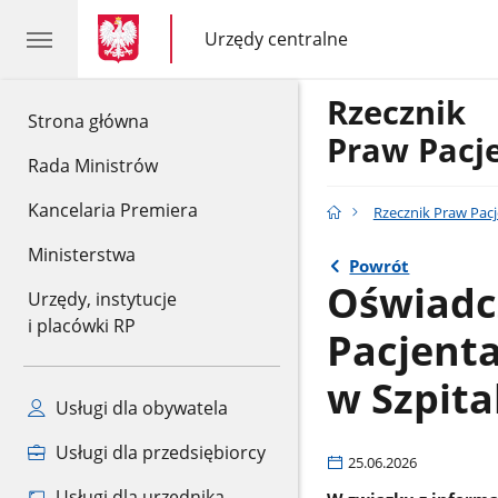
gov.pl
gov.pl
Urzędy centralne
gov.pl
Urzędy
centralne
Rzecznik
gov.pl
Strona główna
Praw Pacj
Rada Ministrów
Kancelaria Premiera
Rzecznik Praw Pac
Ministerstwa
Powrót
Oświadc
Urzędy, instytucje
i placówki RP
Pacjent
w Szpit
Usługi dla obywatela
Usługi dla przedsiębiorcy
25.06.2026
Usługi dla urzędnika