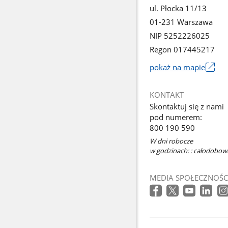
ul. Płocka 11/13
01-231 Warszawa
NIP 5252226025
Regon 017445217
pokaż na mapie
Link
otworzy
KONTAKT
się
Skontaktuj się z nami
w
pod numerem:
nowym
800 190 590
oknie
W dni robocze
w godzinach: : całodobowo
MEDIA SPOŁECZNOŚC