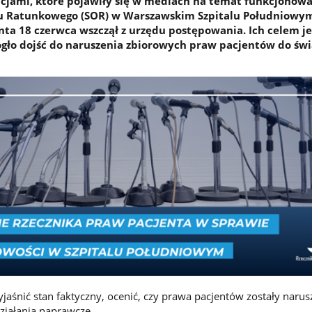
cjami, które pojawiły się w mediach na temat funkcjonow
łu Ratunkowego (SOR) w Warszawskim Szpitalu Południowy
nta 18 czerwca wszczął z urzędu postępowania. Ich celem je
gło dojść do naruszenia zbiorowych praw pacjentów do św
aśnić stan faktyczny, ocenić, czy prawa pacjentów zostały narus
ziałania naprawcze.