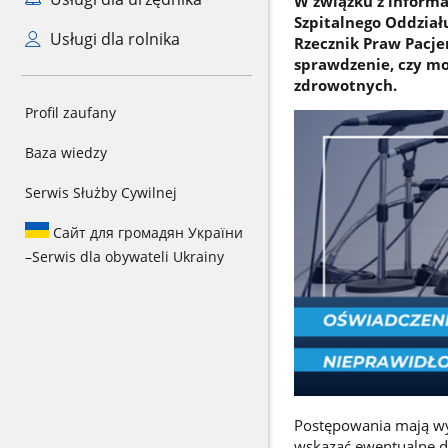
W związku z informa
Szpitalnego Oddzia
Usługi dla rolnika
Rzecznik Praw Pacje
sprawdzenie, czy mo
zdrowotnych.
Profil zaufany
Baza wiedzy
Serwis Służby Cywilnej
Сайт для громадян України
–
Serwis dla obywateli Ukrainy
Postępowania mają wyj
wskazać ewentualne d