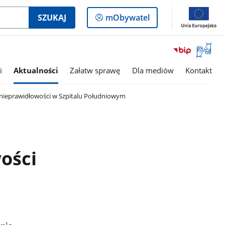
Logowanie
SZUKAJ
mObywatel
do
panelu
Otwórz
okno
z
i
Aktualności
Załatw sprawę
Dla mediów
Kontakt
tłumac
języka
 nieprawidłowości w Szpitalu Południowym
migowe
ości