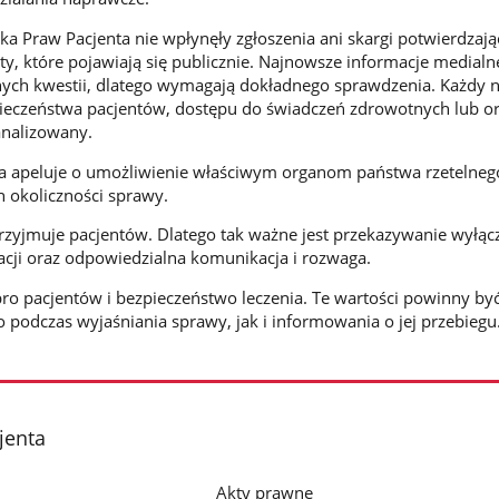
ka Praw Pacjenta nie wpłynęły zgłoszenia ani skargi potwierdzają
ty, które pojawiają się publicznie. Najnowsze informacje medialn
ych kwestii, dlatego wymagają dokładnego sprawdzenia. Każdy 
ieczeństwa pacjentów, dostępu do świadczeń zdrowotnych lub or
analizowany.
ta apeluje o umożliwienie właściwym organom państwa rzetelneg
h okoliczności sprawy.
 przyjmuje pacjentów. Dlatego tak ważne jest przekazywanie wyłąc
cji oraz odpowiedzialna komunikacja i rozwaga.
bro pacjentów i bezpieczeństwo leczenia. Te wartości powinny by
 podczas wyjaśniania sprawy, jak i informowania o jej przebiegu
jenta
Akty prawne