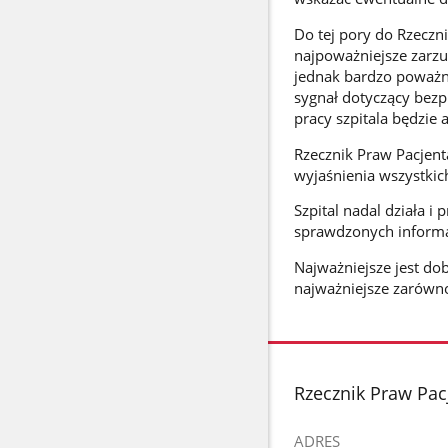
Do tej pory do Rzeczni
najpoważniejsze zarzu
jednak bardzo poważn
sygnał dotyczący bezp
pracy szpitala będzie 
Rzecznik Praw Pacjen
wyjaśnienia wszystkic
Szpital nadal działa i
sprawdzonych informa
Najważniejsze jest do
najważniejsze zarówno
stopka
Rzecznik Praw Pac
ADRES