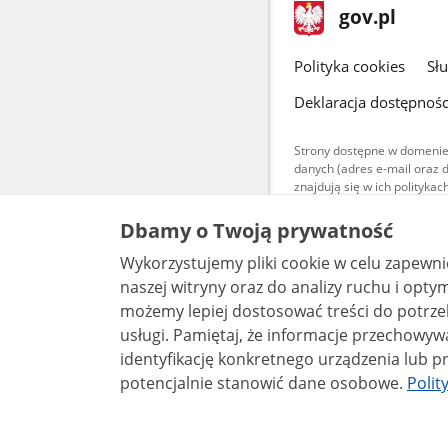
stopka
Strona
gov.pl
gov.pl
główna
gov.pl
Polityka cookies
Sł
Deklaracja dostępnośc
Strony dostępne w domenie
danych (adres e-mail oraz 
znajdują się w ich polityk
Treści teksto
Dbamy o Twoją prywatność
udostępniane
warunkach 4.0
Wykorzystujemy pliki cookie w celu zapewn
są udostępni
bez utworów z
naszej witryny oraz do analizy ruchu i optymalizacj
możemy lepiej dostosować treści do potrzeb
usługi. Pamiętaj, że informacje przechowywane w plikach cookie mogą pozwalać na
identyfikację konkretnego urządzenia lub pr
potencjalnie stanowić dane osobowe.
Polit