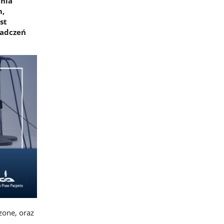
ania
m,
st
iadczeń
zone, oraz