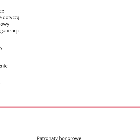
ce
e dotyczą
nowy
ganizacji
o
znie
ć
.
Patronaty honorowe