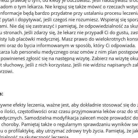
adom o tym lekarza. Nie krępuj się także mówić o rzeczach wsty
nformacje będą bardzo przydatne przy ustalaniu procesu leczeni
ć pytań i dopytywać, jeśli czegoś nie rozumiesz. Wspieraj się sp
ami. Nie daj się zastraszyć i pamiętaj, że odpowiedzialność za sk
u stronach. Jeśli zdarzy się, że lekarz nie przypadł Ci do gustu, za
isty lub placówki medycznej. Masz prawo do wielokrotnych konsul
tami oraz do bycia informowanym w sposób, który Ci odpowiada.
ekarza lub personelu medycznego oraz omów z nim plan postępow
y powinieneś zgłosić się na następną wizytę. Zabierz na wizytę ok
t słuchowy, jeśli z nich korzystasz. Jeśli nie widzisz napisanych za
rzowi.
a:
ywne efekty leczenia, ważne jest, aby dokładnie stosować się do 
do ilości, częstotliwości oraz czasu przyjmowania leków oraz do 
edycznych. Samodzielna modyfikacja zaleceń może prowadzić do
u choroby. Pamiętaj także o regularnym sprawdzaniu wyników sw
 o profilaktykę, aby utrzymać zdrowy tryb życia. Pamiętaj, że ja
ialność za skuteczność leczenia.