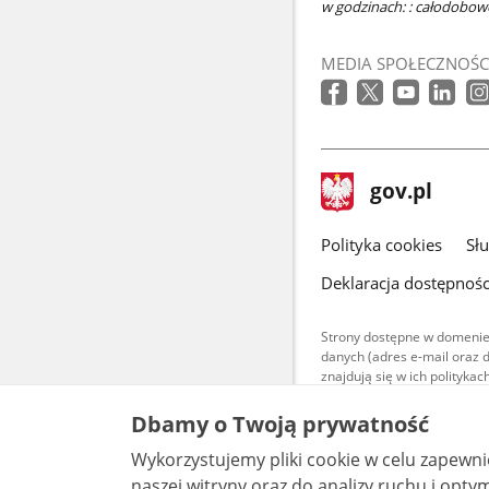
w godzinach: : całodobowo
MEDIA SPOŁECZNOŚC
stopka
Strona
gov.pl
gov.pl
główna
gov.pl
Polityka cookies
Sł
Deklaracja dostępnośc
Strony dostępne w domenie
danych (adres e-mail oraz 
znajdują się w ich polityk
Treści teksto
Dbamy o Twoją prywatność
udostępniane
warunkach 4.0
Wykorzystujemy pliki cookie w celu zapewn
są udostępni
bez utworów z
naszej witryny oraz do analizy ruchu i optymalizacj