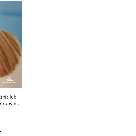
źnić lub
horoby niż
?