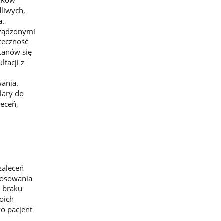
dliwych,
a.
.
orządzonymi
uteczność
stanów się
tacji z
ania.
ulary do
leceń,
zaleceń
stosowania
 braku
oich
ko pacjent