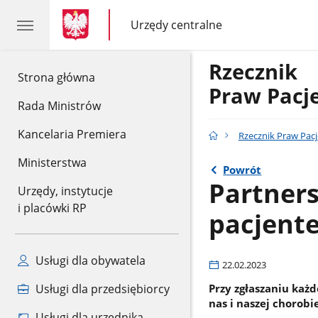
gov.pl
gov.pl
Urzędy centralne
gov.pl
Urzędy
centralne
Rzecznik
gov.pl
Strona główna
Praw Pacj
Rada Ministrów
Kancelaria Premiera
Rzecznik Praw Pac
Ministerstwa
Powrót
Partners
Urzędy, instytucje
i placówki RP
pacjent
Usługi dla obywatela
22.02.2023
Przy zgłaszaniu każ
Usługi dla przedsiębiorcy
nas i naszej chorobi
Usługi dla urzędnika