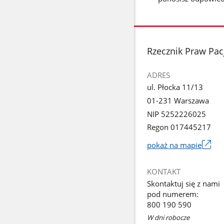
stopka
Rzecznik Praw Pac
ADRES
ul. Płocka 11/13
01-231 Warszawa
NIP 5252226025
Regon 017445217
pokaż na mapie
Link
otworzy
KONTAKT
się
Skontaktuj się z nami
w
pod numerem:
nowym
800 190 590
oknie
W dni robocze