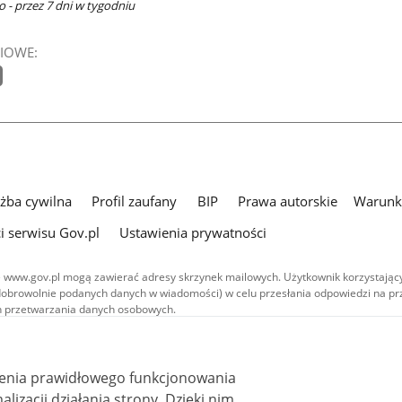
 - przez 7 dni w tygodniu
IOWE:
użba cywilna
Profil zaufany
BIP
Prawa autorskie
Warunki
i serwisu Gov.pl
Ustawienia prywatności
 www.gov.pl mogą zawierać adresy skrzynek mailowych. Użytkownik korzystający
dobrowolnie podanych danych w wiadomości) w celu przesłania odpowiedzi na prz
ach przetwarzania danych osobowych.
we publikowane w serwisie (z wyłączeniem treści audiowizualnych), są
 na licencji typu Creative Commons: uznanie autorstwa - na tych samych
 (CC BY-SA 4.0). Materiały audiowizualne, w tym zdjęcia, materiały audio i wideo
ienia prawidłowego funkcjonowania
ane na licencji typu Creative Commons: uznanie autorstwa użycie niekomercyjne 
ależnych 4.0 (CC BY-NC-ND 4.0), o ile nie jest to stwierdzone inaczej.
i działania strony. Dzięki nim