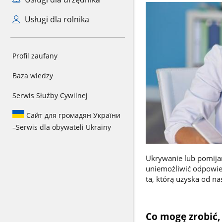
Usługi dla rolnika
Profil zaufany
Baza wiedzy
Serwis Służby Cywilnej
Сайт для громадян України
–
Serwis dla obywateli Ukrainy
Ukrywanie lub pomijan
uniemożliwić odpowied
ta, którą uzyska od na
Co mogę zrobić,