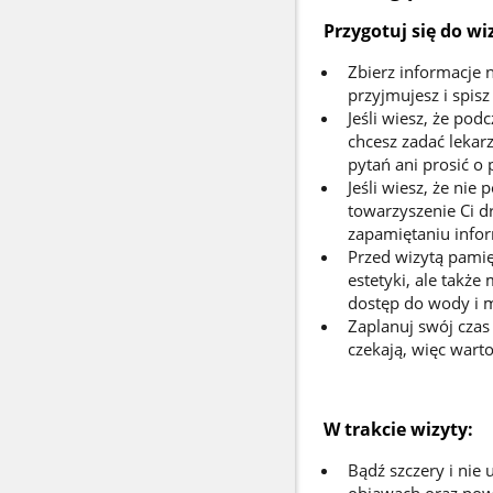
Przygotuj się do wi
Zbierz informacje 
przyjmujesz i spisz
Jeśli wiesz, że pod
chcesz zadać lekar
pytań ani prosić o 
Jeśli wiesz, że nie
towarzyszenie Ci d
zapamiętaniu infor
Przed wizytą pamięt
estetyki, ale także
dostęp do wody i m
Zaplanuj swój czas 
czekają, więc wart
W trakcie wizyty:
Bądź szczery i nie
objawach oraz pow