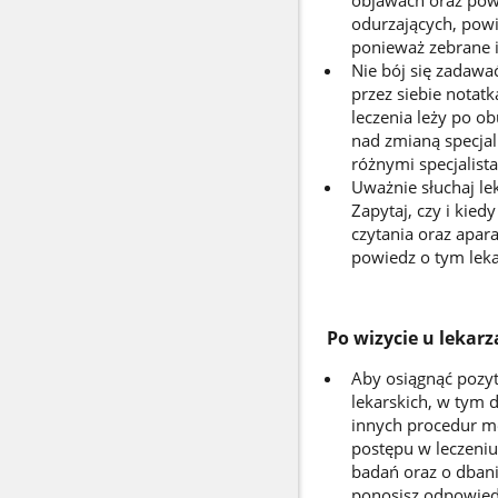
odurzających, powi
ponieważ zebrane i
Nie bój się zadawa
przez siebie notatk
leczenia leży po ob
nad zmianą specjal
różnymi specjalis
Uważnie słuchaj l
Zapytaj, czy i kied
czytania oraz apara
powiedz o tym leka
Po wizycie u lekarz
Aby osiągnąć pozyt
lekarskich, w tym 
innych procedur m
postępu w leczeni
badań oraz o dbaniu
ponosisz odpowiedz