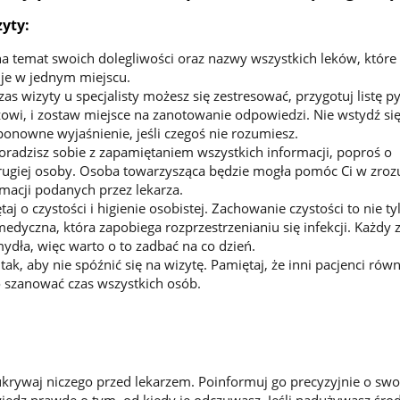
zyty:
na temat swoich dolegliwości oraz nazwy wszystkich leków, które
 je w jednym miejscu.
czas wizyty u specjalisty możesz się zestresować, przygotuj listę p
zowi, i zostaw miejsce na zanotowanie odpowiedzi. Nie wstydź si
ponowne wyjaśnienie, jeśli czegoś nie rozumiesz.
 poradzisz sobie z zapamiętaniem wszystkich informacji, poproś o
rugiej osoby. Osoba towarzysząca będzie mogła pomóc Ci w zroz
macji podanych przez lekarza.
aj o czystości i higienie osobistej. Zachowanie czystości to nie ty
 medyczna, która zapobiega rozprzestrzenianiu się infekcji. Każdy
ydła, więc warto o to zadbać na co dzień.
tak, aby nie spóźnić się na wizytę. Pamiętaj, że inni pacjenci równ
o szanować czas wszystkich osób.
 ukrywaj niczego przed lekarzem. Poinformuj go precyzyjnie o swo
iedz prawdę o tym, od kiedy je odczuwasz. Jeśli nadużywasz śr