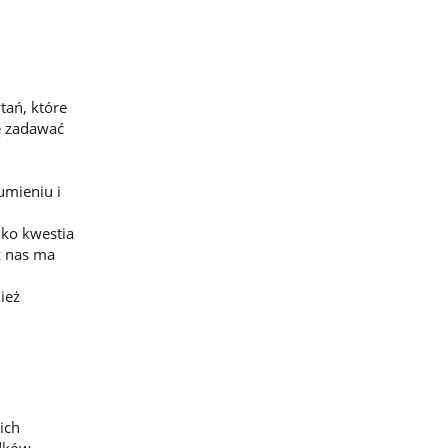
ytań, które
ę zadawać
umieniu i
lko kwestia
 z nas ma
ież
ich
odków