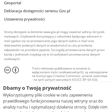
Geoportal
Deklaracja dostępności serwisu Gov.pl
Ustawienia prywatności
Strony dostępne w domenie www.gov.pl mogą zawierać adresy skrzynek
mailowych. Użytkownik korzystający z odnośnika będącego adresem e-
mail zgadza się na przetwarzanie jego danych (adres e-mail oraz
dobrowolnie podanych danych w wiadomości) w celu przesłania
odpowiedzi na przesłane pytania. Szczegóły przetwarzania danych przez
każdą z jednostek znajdują się w ich politykach przetwarzania danych
osobowych.
Treści tekstowe publikowane w serwisie (z
wyłączeniem treści audiowizualnych), są udostępniane
na licencji typu Creative Commons: uznanie autorstwa
- na tych samych warunkach 4.0 (CC BY-SA 4.0).
Materiały audiowizualne, w tym zdjęcia, materiały
Dbamy o Twoją prywatność
audio i wideo, są udostępniane na licencji typu
Creative Commons: uznanie autorstwa użycie
Wykorzystujemy pliki cookie w celu zapewnienia
niekomercyjne - bez utworów zależnych 4.0 (CC BY-
NC-ND 4.0), o ile nie jest to stwierdzone inaczej.
prawidłowego funkcjonowania naszej witryny oraz do
analizy ruchu i optymalizacji działania strony. Dzięki nim