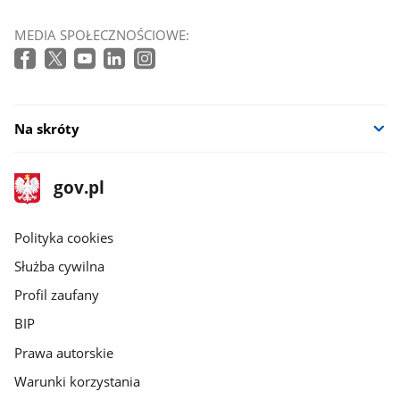
MEDIA SPOŁECZNOŚCIOWE:
Na skróty
stopka
Strona
gov.pl
gov.pl
główna
gov.pl
Polityka cookies
Służba cywilna
Profil zaufany
BIP
Prawa autorskie
Warunki korzystania