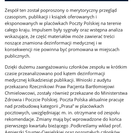
Zespół ten został poproszony o merytoryczny przegląd
czasopism, publikacji i książek oferowanych i
eksponowanych w placówkach Poczty Polskiej na terenie
całego kraju. Impulsem były sygnały oraz wstępna analiza
wskazujące, że część materiałów może zawierać treści
noszące znamiona dezinformacji medycznej i w
konsekwencji nie powinna być promowana w miejscach
publicznych.
Dzięki dużemu zaangażowaniu członków zespołu w krótkim
czasie przeanalizowano pod kątem dezinformacji
medycznej kilkadziesiąt publikacji. Wnioski z audytu
przekazano Rzecznikowi Praw Pacjenta Bartłomiejowi
Chmielowcowi, zostały również przekazane do Ministerstwa
Zdrowia i Poczcie Polskiej. Poczta Polska aktualnie pracuje
nad przebudową kategorii „Prasa” w placówkach
pocztowych, uwzględniając m. in. otrzymane od zespołu
rekomendacje. Zmiany mają być wprowadzone do końca
pierwszego kwartału bieżącego .Podkreślamy wkład prof.
Agnieszki Szuster-Ciesielskiej oraz pozostałych członków