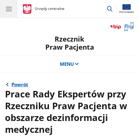
przejdź
gov.pl
Urzędy centralne
gov.pl
Urzędy
do
centralne
wyszukiwar
Otwór
okno
Rzecznik
z
tłuma
Praw Pacjenta
języka
migow
MENU
Powrót
Prace Rady Ekspertów przy
Rzeczniku Praw Pacjenta w
obszarze dezinformacji
medycznej