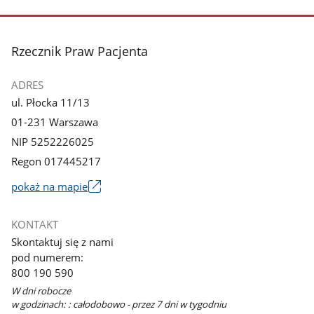
stopka
Rzecznik Praw Pacjenta
ADRES
ul. Płocka 11/13
01-231 Warszawa
NIP 5252226025
Regon 017445217
pokaż na mapie
Link
otworzy
KONTAKT
się
Skontaktuj się z nami
w
pod numerem:
nowym
800 190 590
oknie
W dni robocze
w godzinach: : całodobowo - przez 7 dni w tygodniu