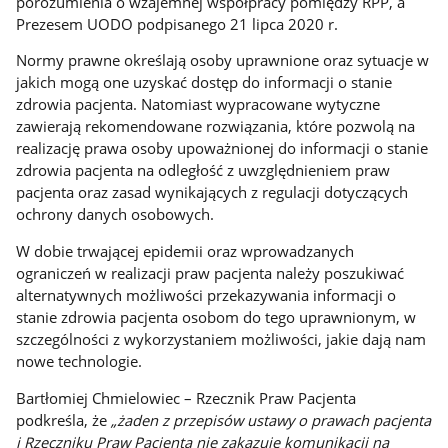
porozumienia o wzajemnej współpracy pomiędzy RPP, a
Prezesem UODO podpisanego 21 lipca 2020 r.
Normy prawne określają osoby uprawnione oraz sytuacje w
jakich mogą one uzyskać dostęp do informacji o stanie
zdrowia pacjenta. Natomiast wypracowane wytyczne
zawierają rekomendowane rozwiązania, które pozwolą na
realizację prawa osoby upoważnionej do informacji o stanie
zdrowia pacjenta na odległość z uwzględnieniem praw
pacjenta oraz zasad wynikających z regulacji dotyczących
ochrony danych osobowych.
W dobie trwającej epidemii oraz wprowadzanych
ograniczeń w realizacji praw pacjenta należy poszukiwać
alternatywnych możliwości przekazywania informacji o
stanie zdrowia pacjenta osobom do tego uprawnionym, w
szczególności z wykorzystaniem możliwości, jakie dają nam
nowe technologie.
Bartłomiej Chmielowiec – Rzecznik Praw Pacjenta
podkreśla, że
„żaden z przepisów ustawy o prawach pacjenta
i Rzeczniku Praw Pacjenta nie zakazuje komunikacji na