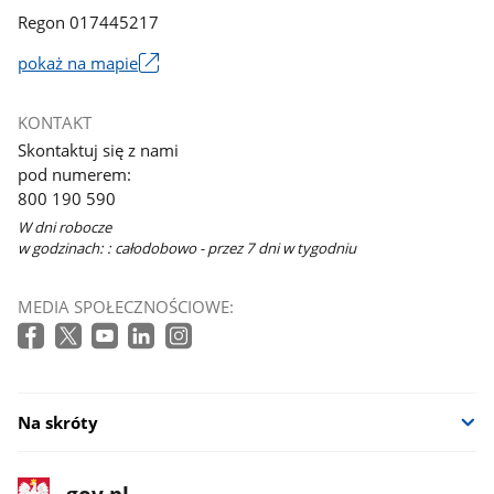
Regon 017445217
pokaż na mapie
Link
otworzy
KONTAKT
się
Skontaktuj się z nami
w
pod numerem:
nowym
800 190 590
oknie
W dni robocze
w godzinach: : całodobowo - przez 7 dni w tygodniu
MEDIA SPOŁECZNOŚCIOWE:
Na skróty
stopka
Strona