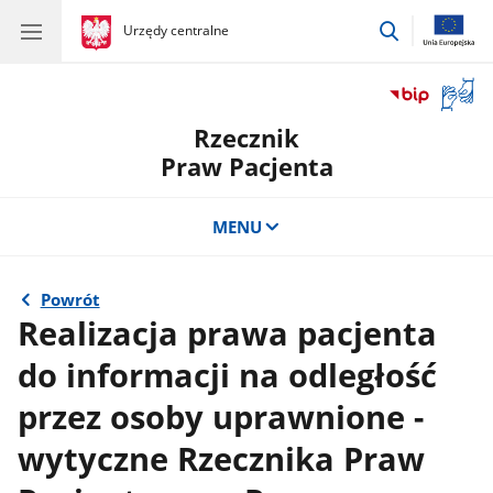
przejdź
gov.pl
Urzędy centralne
gov.pl
Urzędy
do
centralne
wyszukiwar
Otwór
okno
Rzecznik
z
tłuma
Praw Pacjenta
języka
migow
MENU
Powrót
Realizacja prawa pacjenta
do informacji na odległość
przez osoby uprawnione -
wytyczne Rzecznika Praw