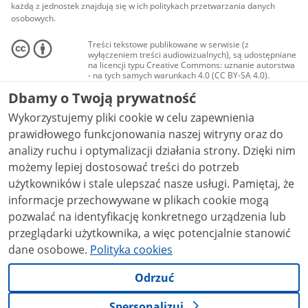
każdą z jednostek znajdują się w ich politykach przetwarzania danych
osobowych.
Treści tekstowe publikowane w serwisie (z
wyłączeniem treści audiowizualnych), są udostępniane
na licencji typu Creative Commons: uznanie autorstwa
- na tych samych warunkach 4.0 (CC BY-SA 4.0).
Materiały audiowizualne, w tym zdjęcia, materiały
Dbamy o Twoją prywatność
audio i wideo, są udostępniane na licencji typu
Creative Commons: uznanie autorstwa użycie
Wykorzystujemy pliki cookie w celu zapewnienia
niekomercyjne - bez utworów zależnych 4.0 (CC BY-
NC-ND 4.0), o ile nie jest to stwierdzone inaczej.
prawidłowego funkcjonowania naszej witryny oraz do
analizy ruchu i optymalizacji działania strony. Dzięki nim
możemy lepiej dostosować treści do potrzeb
użytkowników i stale ulepszać nasze usługi. Pamiętaj, że
informacje przechowywane w plikach cookie mogą
pozwalać na identyfikację konkretnego urządzenia lub
przeglądarki użytkownika, a więc potencjalnie stanowić
dane osobowe.
Polityka cookies
Odrzuć
Spersonalizuj