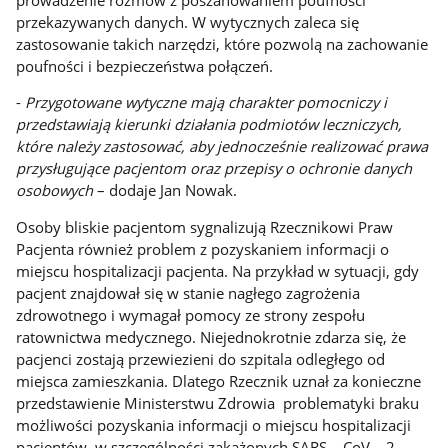
przekazywanych danych. W wytycznych zaleca się
zastosowanie takich narzędzi, które pozwolą na zachowanie
poufności i bezpieczeństwa połączeń.
-
Przygotowane wytyczne mają charakter pomocniczy i
przedstawiają kierunki działania podmiotów leczniczych,
które należy zastosować, aby jednocześnie realizować prawa
przysługujące pacjentom oraz przepisy o ochronie danych
osobowych
– dodaje Jan Nowak.
Osoby bliskie pacjentom sygnalizują Rzecznikowi Praw
Pacjenta również problem z pozyskaniem informacji o
miejscu hospitalizacji pacjenta. Na przykład w sytuacji, gdy
pacjent znajdował się w stanie nagłego zagrożenia
zdrowotnego i wymagał pomocy ze strony zespołu
ratownictwa medycznego. Niejednokrotnie zdarza się, że
pacjenci zostają przewiezieni do szpitala odległego od
miejsca zamieszkania. Dlatego Rzecznik uznał za konieczne
przedstawienie Ministerstwu Zdrowia problematyki braku
możliwości pozyskania informacji o miejscu hospitalizacji
pacjentów, w szczególności zakażonych SARS – CoV – 2.