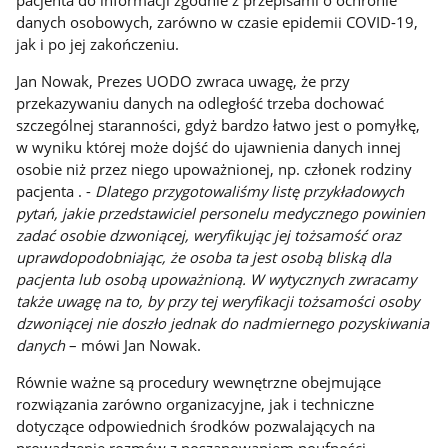
pacjenta do informacji zgodnie z przepisami o ochronie
danych osobowych, zarówno w czasie epidemii COVID-19,
jak i po jej zakończeniu.
Jan Nowak, Prezes UODO zwraca uwagę, że przy
przekazywaniu danych na odległość trzeba dochować
szczególnej staranności, gdyż bardzo łatwo jest o pomyłkę,
w wyniku której może dojść do ujawnienia danych innej
osobie niż przez niego upoważnionej, np. członek rodziny
pacjenta . -
Dlatego przygotowaliśmy listę przykładowych
pytań, jakie przedstawiciel personelu medycznego powinien
zadać osobie dzwoniącej, weryfikując jej tożsamość oraz
uprawdopodobniając, że osoba ta jest osobą bliską dla
pacjenta lub osobą upoważnioną. W wytycznych zwracamy
także uwagę na to, by przy tej weryfikacji tożsamości osoby
dzwoniącej nie doszło jednak do nadmiernego pozyskiwania
danych
– mówi Jan Nowak.
Równie ważne są procedury wewnętrzne obejmujące
rozwiązania zarówno organizacyjne, jak i techniczne
dotyczące odpowiednich środków pozwalających na
prowadzenie rozmów z poszanowaniem poufności