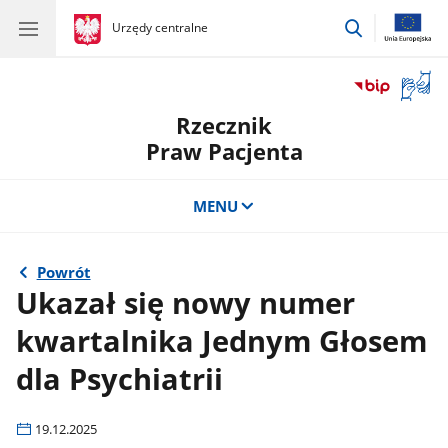
przejdź
gov.pl
Urzędy centralne
gov.pl
Urzędy
do
centralne
wyszukiwar
Otwór
okno
Rzecznik
z
tłuma
Praw Pacjenta
języka
migow
MENU
Powrót
Ukazał się nowy numer
kwartalnika Jednym Głosem
dla Psychiatrii
19.12.2025