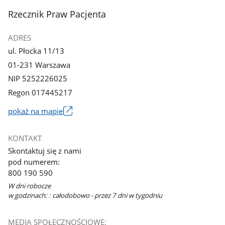
stopka
Rzecznik Praw Pacjenta
ADRES
ul. Płocka 11/13
01-231 Warszawa
NIP 5252226025
Regon 017445217
pokaż na mapie
Link
otworzy
KONTAKT
się
Skontaktuj się z nami
w
pod numerem:
nowym
800 190 590
oknie
W dni robocze
w godzinach: : całodobowo - przez 7 dni w tygodniu
MEDIA SPOŁECZNOŚCIOWE: