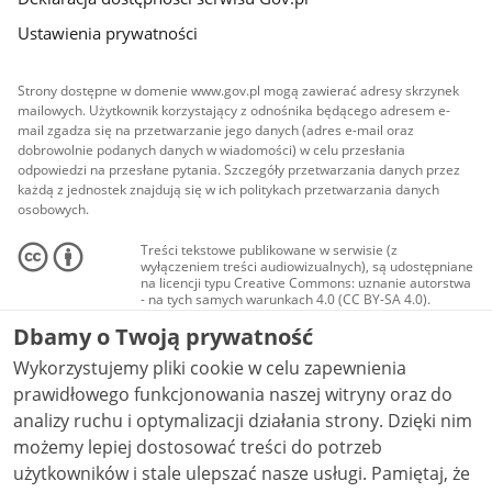
Ustawienia prywatności
Strony dostępne w domenie www.gov.pl mogą zawierać adresy skrzynek
mailowych. Użytkownik korzystający z odnośnika będącego adresem e-
mail zgadza się na przetwarzanie jego danych (adres e-mail oraz
dobrowolnie podanych danych w wiadomości) w celu przesłania
odpowiedzi na przesłane pytania. Szczegóły przetwarzania danych przez
każdą z jednostek znajdują się w ich politykach przetwarzania danych
osobowych.
Treści tekstowe publikowane w serwisie (z
wyłączeniem treści audiowizualnych), są udostępniane
na licencji typu Creative Commons: uznanie autorstwa
- na tych samych warunkach 4.0 (CC BY-SA 4.0).
Materiały audiowizualne, w tym zdjęcia, materiały
Dbamy o Twoją prywatność
audio i wideo, są udostępniane na licencji typu
Creative Commons: uznanie autorstwa użycie
Wykorzystujemy pliki cookie w celu zapewnienia
niekomercyjne - bez utworów zależnych 4.0 (CC BY-
NC-ND 4.0), o ile nie jest to stwierdzone inaczej.
prawidłowego funkcjonowania naszej witryny oraz do
analizy ruchu i optymalizacji działania strony. Dzięki nim
możemy lepiej dostosować treści do potrzeb
użytkowników i stale ulepszać nasze usługi. Pamiętaj, że