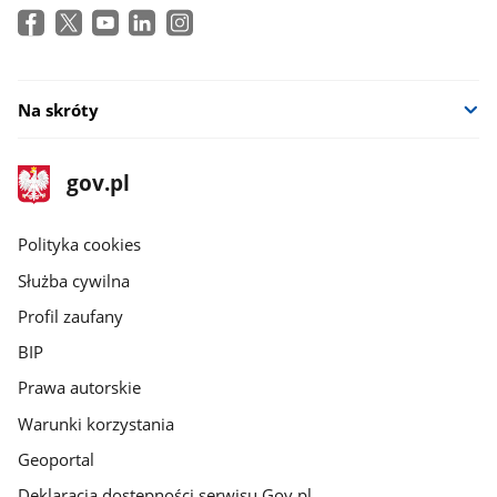
Na skróty
stopka
Strona
gov.pl
gov.pl
główna
gov.pl
Polityka cookies
Służba cywilna
Profil zaufany
BIP
Prawa autorskie
Warunki korzystania
Geoportal
Deklaracja dostępności serwisu Gov.pl