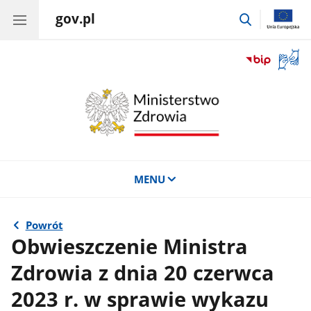
gov.pl
przejdź
do
wyszukiwar
Otwór
okno
z
tłuma
języka
migow
MENU
Powrót
Obwieszczenie Ministra
Zdrowia z dnia 20 czerwca
2023 r. w sprawie wykazu