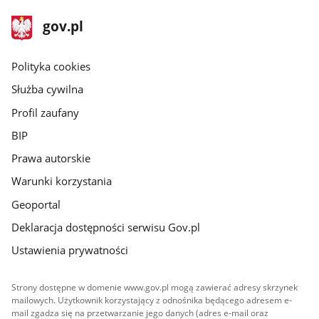
stopka
Strona
gov.pl
gov.pl
główna
gov.pl
Polityka cookies
Służba cywilna
Profil zaufany
BIP
Prawa autorskie
Warunki korzystania
Geoportal
Deklaracja dostępności serwisu Gov.pl
Ustawienia prywatności
Strony dostępne w domenie www.gov.pl mogą zawierać adresy skrzynek
mailowych. Użytkownik korzystający z odnośnika będącego adresem e-
mail zgadza się na przetwarzanie jego danych (adres e-mail oraz