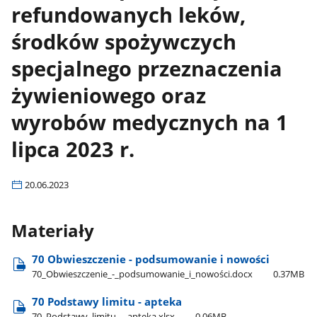
refundowanych leków,
środków spożywczych
specjalnego przeznaczenia
żywieniowego oraz
wyrobów medycznych na 1
lipca 2023 r.
20.06.2023
Materiały
70 Obwieszczenie - podsumowanie i nowości
70​_Obwieszczenie​_-​_podsumowanie​_i​_nowości.docx
0.37MB
70 Podstawy limitu - apteka
70​_Podstawy​_limitu​_-​_apteka.xlsx
0.06MB