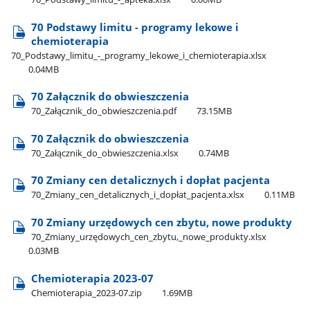
70 Podstawy limitu - programy lekowe i
chemioterapia
70​_Podstawy​_limitu​_-​_programy​_lekowe​_i​_chemioterapia.xlsx
0.04MB
70 Załącznik do obwieszczenia
70​_Załącznik​_do​_obwieszczenia.pdf
73.15MB
70 Załącznik do obwieszczenia
70​_Załącznik​_do​_obwieszczenia.xlsx
0.74MB
70 Zmiany cen detalicznych i dopłat pacjenta
70​_Zmiany​_cen​_detalicznych​_i​_dopłat​_pacjenta.xlsx
0.11MB
70 Zmiany urzędowych cen zbytu, nowe produkty
70​_Zmiany​_urzędowych​_cen​_zbytu,​_nowe​_produkty.xlsx
0.03MB
Chemioterapia 2023-07
Chemioterapia​_2023-07.zip
1.69MB