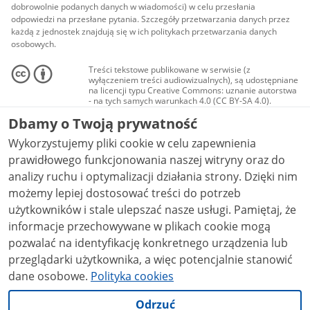
dobrowolnie podanych danych w wiadomości) w celu przesłania
odpowiedzi na przesłane pytania. Szczegóły przetwarzania danych przez
każdą z jednostek znajdują się w ich politykach przetwarzania danych
osobowych.
Treści tekstowe publikowane w serwisie (z
wyłączeniem treści audiowizualnych), są udostępniane
na licencji typu Creative Commons: uznanie autorstwa
- na tych samych warunkach 4.0 (CC BY-SA 4.0).
Materiały audiowizualne, w tym zdjęcia, materiały
Dbamy o Twoją prywatność
audio i wideo, są udostępniane na licencji typu
Creative Commons: uznanie autorstwa użycie
Wykorzystujemy pliki cookie w celu zapewnienia
niekomercyjne - bez utworów zależnych 4.0 (CC BY-
NC-ND 4.0), o ile nie jest to stwierdzone inaczej.
prawidłowego funkcjonowania naszej witryny oraz do
analizy ruchu i optymalizacji działania strony. Dzięki nim
możemy lepiej dostosować treści do potrzeb
użytkowników i stale ulepszać nasze usługi. Pamiętaj, że
informacje przechowywane w plikach cookie mogą
pozwalać na identyfikację konkretnego urządzenia lub
przeglądarki użytkownika, a więc potencjalnie stanowić
dane osobowe.
Polityka cookies
Odrzuć