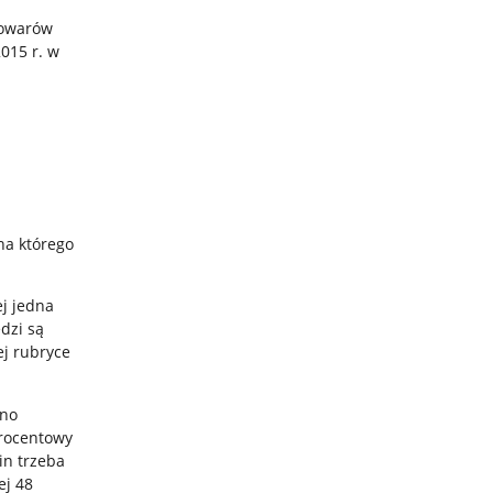
towarów
015 r. w
na którego
j jedna
dzi są
ej rubryce
bno
procentowy
in trzeba
ej 48