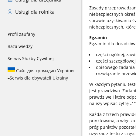
Zasady przeprowadzan
Usługi dla rolnika
niebezpiecznych określ
sprawie uzyskiwania 
niebezpiecznych, które
Profil zaufany
Egzamin
Egzamin dla doradców s
Baza wiedzy
części ogólnej, zaw
Serwis Służby Cywilnej
części szczegółowej
opisowego zadania 
Сайт для громадян України
rozwiązanie przewi
–
Serwis dla obywateli Ukrainy
W każdym pytaniu test
jest prawdziwa. Zadan
prawdziwe i które odpo
należy wpisać cyfrę „1”
Każda z trzech prawid
punktowana, a więc za
próg punktów pozostał
uzyskać z testu z częś