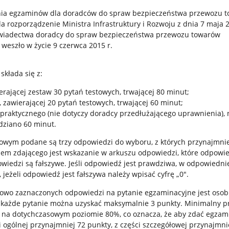
ia egzaminów dla doradców do spraw bezpieczeństwa przewozu 
a rozporządzenie Ministra Infrastruktury i Rozwoju z dnia 7 maja 2
świadectwa doradcy do spraw bezpieczeństwa przewozu towarów
 weszło w życie 9 czerwca 2015 r.
kłada się z:
ierającej zestaw 30 pytań testowych, trwającej 80 minut;
, zawierającej 20 pytań testowych, trwającej 60 minut;
praktycznego (nie dotyczy doradcy przedłużającego uprawnienia), 
dziano 60 minut.
owym podane są trzy odpowiedzi do wyboru, z których przynajmnie
iem zdającego jest wskazanie w arkuszu odpowiedzi, które odpowie
wiedzi są fałszywe. Jeśli odpowiedź jest prawdziwa, w odpowiedni
, jeżeli odpowiedź jest fałszywa należy wpisać cyfrę „0".
łowo zaznaczonych odpowiedzi na pytanie egzaminacyjne jest oso
 każde pytanie można uzyskać maksymalnie 3 punkty. Minimalny 
 na dotychczasowym poziomie 80%, co oznacza, że aby zdać egzam
ci ogólnej przynajmniej 72 punkty, z części szczegółowej przynajmni