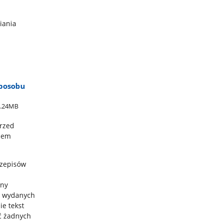
iania
sposobu
0.24MB
rzed
ciem
rzepisów
sny
w wydanych
e tekst
ć żadnych