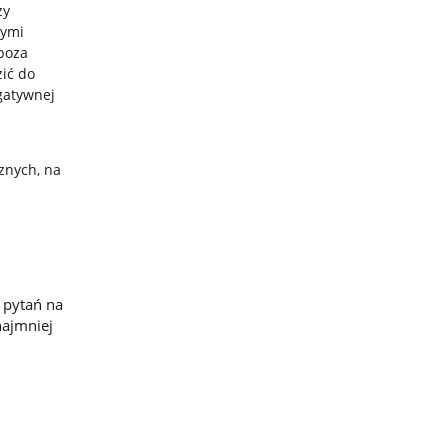
ży
nymi
 poza
ić do
gatywnej
cznych, na
 pytań na
najmniej