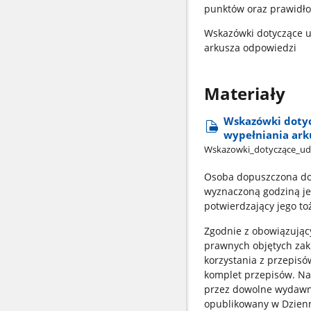
punktów oraz prawidło
Wskazówki dotyczące u
arkusza odpowiedzi
Materiały
Wskazówki dotyc
wypełniania ark
Wskazowki​_dotyczące​_udz
Osoba dopuszczona do 
wyznaczoną godziną je
potwierdzający jego t
Zgodnie z obowiązując
prawnych objętych za
korzystania z przepisó
komplet przepisów. Na
przez dowolne wydawni
opublikowany w Dzienni