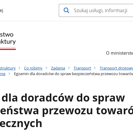
ej
O ministerst
struktury
Co robimy
Zadania
Transport
Transport drogow
zne
Egzamin dla doradców do spraw bezpieczeństwa przewozu towaró
 dla doradców do spraw
zeństwa przewozu towar
iecznych