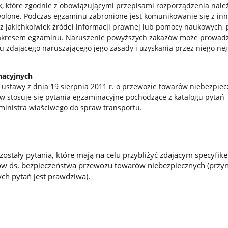
k, które zgodnie z obowiązującymi przepisami rozporządzenia nale
wolone. Podczas egzaminu zabronione jest komunikowanie się z in
 z jakichkolwiek źródeł informacji prawnej lub pomocy naukowych,
zakresem egzaminu. Naruszenie powyższych zakazów może prowadz
u zdającego naruszającego jego zasady i uzyskania przez niego ne
nacyjnych
 2 ustawy z dnia 19 sierpnia 2011 r. o przewozie towarów niebezpie
w stosuje się pytania egzaminacyjne pochodzące z katalogu pytań
ministra właściwego do spraw transportu.
ostały pytania, które mają na celu przybliżyć zdającym specyfikę
ów ds. bezpieczeństwa przewozu towarów niebezpiecznych (przy
ch pytań jest prawdziwa).