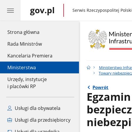
gov.pl
gov.pl
Serwis Rzeczypospolitej Polski
gov.pl
Strona główna
Rada Ministrów
Kancelaria Premiera
Ministerstwa
Ministerstwo Infra
Towary niebezpiec
Urzędy, instytucje
i placówki RP
Powrót
Egzamin
bezpiec
Usługi dla obywatela
niebezp
Usługi dla przedsiębiorcy
Usługi dla urzędnika