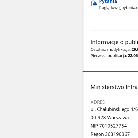
Pytania
Poglądowe​_pytania.
Informacje o publ
Ostatnia modyfikacja:
29.
Pierwsza publikacja:
22.06
stopka
Ministerstwo Infra
ADRES
ul. Chałubińskiego 4/6
00-928 Warszawa
NIP 7010527764
Regon 363190367