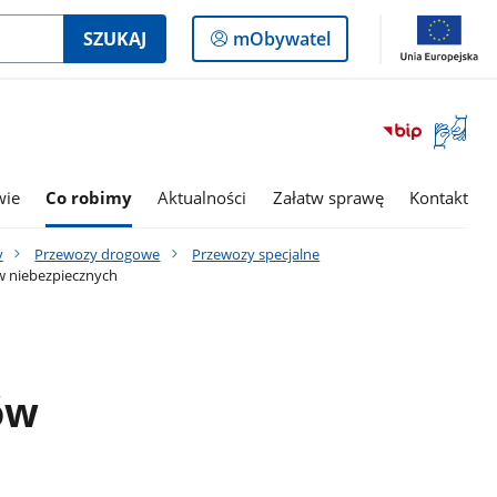
Logowanie
SZUKAJ
mObywatel
do
panelu
Otwórz
okno
z
tłumac
wie
Co robimy
Aktualności
Załatw sprawę
Kontakt
języka
migowe
y
Przewozy drogowe
Przewozy specjalne
w niebezpiecznych
ów