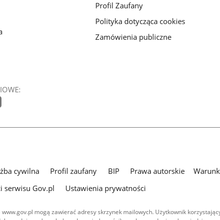
Profil Zaufany
Polityka dotycząca cookies
a
Zamówienia publiczne
IOWE:
użba cywilna
Profil zaufany
BIP
Prawa autorskie
Warunki
i serwisu Gov.pl
Ustawienia prywatności
 www.gov.pl mogą zawierać adresy skrzynek mailowych. Użytkownik korzystający