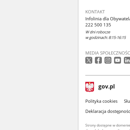
KONTAKT
Infolinia dla Obywatel
222 500 135
W dni robocze
w godzinach: 8:15-16:15
MEDIA SPOŁECZNOŚC
stopka
Strona
gov.pl
gov.pl
główna
gov.pl
Polityka cookies
Sł
Deklaracja dostępnośc
Strony dostępne w domenie