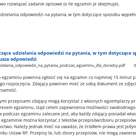
wo rozwiązać zadanie opisowe (o ile egzamin je obejmuje).
dzielania odpowiedzi na pytania, w tym dotyczące sposobu wypełn
zące udzielania odpowiedzi na pytania, w tym dotyczące 
usza odpowiedzi
ielania​_odpowiedzi​_na​_pytania​_podczas​_egzaminu​_dla​_doradcy.pdf
egzaminu powinna zgłosić się na egzamin co najmniej 15 minut p
go rozpoczęcia. Zdający powinien mieć ze sobą dokument ze zdję
ożsamość.
ymi przepisami zdający mogą korzystać z własnych egzemplarzy p
kresem egzaminu, stąd celem zapewnienia możliwości swobodnego
w podczas egzaminu zalecane jest, aby każdy zdający posiadał wła
 egzaminie można korzystać z tekstów przepisów/zbioru przepisó
ctwo. Należy jednak mieć na uwadze, że źródłem prawa jest jedyni
ku Ustaw RP. Przepisy te, lub zbiory przepisów, nie mogą zawiera