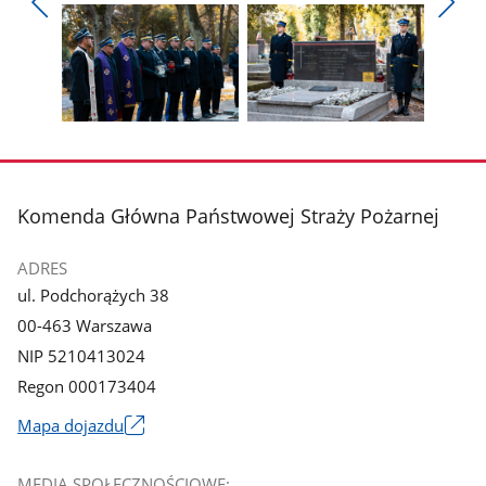
Pokaż
Pokaż
zdjęcie
zdjęcie
Pokaż
Poka
1
2
poprzednie
nest
z
z
zdjęcia
zdjęc
galerii.
galerii.
Pokaż
Pokaż
zdjęcie
zdjęcie
3
4
z
z
stopka
Komenda Główna Państwowej Straży Pożarnej
galerii.
galerii.
ADRES
ul. Podchorążych 38
00-463 Warszawa
NIP 5210413024
Regon 000173404
Mapa dojazdu
Link
otworzy
MEDIA SPOŁECZNOŚCIOWE: