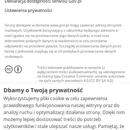
Deklaracja dostępności serwisu Gov.pl
Ustawienia prywatności
Strony dostępne w domenie www.gov.pl mogą zawierać adresy skrzynek
mailowych. Użytkownik korzystający z odnośnika będącego adresem e-
mail zgadza się na przetwarzanie jego danych (adres e-mail oraz
dobrowolnie podanych danych w wiadomości) w celu przesłania
odpowiedzi na przesłane pytania. Szczegóły przetwarzania danych przez
każdą z jednostek znajdują się w ich politykach przetwarzania danych
osobowych.
Treści tekstowe publikowane w serwisie (z
wyłączeniem treści audiowizualnych), są udostępniane
na licencji typu Creative Commons: uznanie autorstwa
- na tych samych warunkach 4.0 (CC BY-SA 4.0).
Materiały audiowizualne, w tym zdjęcia, materiały
Dbamy o Twoją prywatność
audio i wideo, są udostępniane na licencji typu
Creative Commons: uznanie autorstwa użycie
Wykorzystujemy pliki cookie w celu zapewnienia
niekomercyjne - bez utworów zależnych 4.0 (CC BY-
NC-ND 4.0), o ile nie jest to stwierdzone inaczej.
prawidłowego funkcjonowania naszej witryny oraz do
analizy ruchu i optymalizacji działania strony. Dzięki nim
możemy lepiej dostosować treści do potrzeb
użytkowników i stale ulepszać nasze usługi. Pamiętaj, że