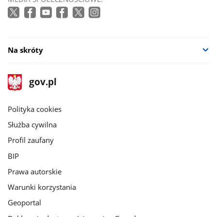
się
w
nowym
oknie
Na skróty
stopka
Strona
gov.pl
gov.pl
główna
gov.pl
Polityka cookies
Służba cywilna
Profil zaufany
BIP
Prawa autorskie
Warunki korzystania
Geoportal