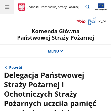
przejdź
gov.pl
Jednostki Państwowej Straży Pożarnej
gov.pl
Jednostki
do
Państwowej
wyszukiwar
Straży
Otwórz
Zmień 
PL
Pożarnej
okno
Komenda Główna
z
tłumaczem
Państwowej Straży Pożarnej
języka
migowego
MENU
Powrót
Delegacja Państwowej
Straży Pożarnej i
Ochotniczych Straży
Pożarnych uczciła pamięć