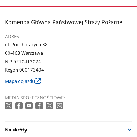
zdjęcie
zdjęcie
3
4
z
z
stopka
Komenda Główna Państwowej Straży Pożarnej
galerii.
galerii.
ADRES
ul. Podchorążych 38
00-463 Warszawa
NIP 5210413024
Regon 000173404
Mapa dojazdu
Link
otworzy
MEDIA SPOŁECZNOŚCIOWE:
się
w
nowym
oknie
Na skróty