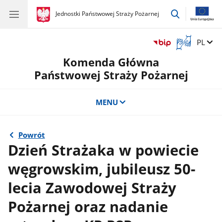
przejdź
gov.pl
Jednostki Państwowej Straży Pożarnej
gov.pl
Jednostki
do
Państwowej
wyszukiwar
Straży
Otwórz
Zmień 
PL
Pożarnej
okno
Komenda Główna
z
tłumaczem
Państwowej Straży Pożarnej
języka
migowego
MENU
Powrót
Dzień Strażaka w powiecie
węgrowskim, jubileusz 50-
lecia Zawodowej Straży
Pożarnej oraz nadanie