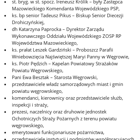
st. bryg. w st. spocz. Ireneusz Królik – były Zastępca
Mazowieckiego Komendanta Wojewódzkiego PSP,
ks. bp senior Tadeusz Pikus – Biskup Senior Diecezji
Drohiczyńskiej,
dh Katarzyna Paprocka – Dyrektor Zarządu
Wykonawczego Oddziału Wojewódzkiego ZOSP RP
Województwa Mazowieckiego,
ks. prałat Leszek Gardziński – Proboszcz Parafii
Wniebowzięcia Najświętszej Maryi Panny w Węgrowie,
ks. Piotr Pędzich – Kapelan Powiatowy Strażaków
Powiatu Węgrowskiego,
Pani Ewa Besztak – Starosta Węgrowski,
przedstawiciele władz samorządowych miast i gmin
powiatu węgrowskiego,
komendanci, kierownicy oraz przedstawiciele służb,
inspekcji i straży,
prezesi, naczelnicy oraz druhowie jednostek
Ochotniczych Straży Pożarnych z terenu powiatu
węgrowskiego,
emerytowani funkcjonariusze pożarnictwa,
przedstawiciele instytucji i podmiotów współpracujących