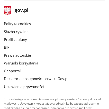
stopka
Strona
gov.pl
gov.pl
główna
gov.pl
Polityka cookies
Służba cywilna
Profil zaufany
BIP
Prawa autorskie
Warunki korzystania
Geoportal
Deklaracja dostępności serwisu Gov.pl
Ustawienia prywatności
Strony dostępne w domenie www.gov.pl mogą zawierać adresy skrzynek
mailowych. Użytkownik korzystający z odnośnika będącego adresem e-
mail zgadza się na przetwarzanie jego danych (adres e-mail oraz