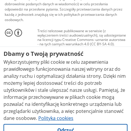
dobrowolnie podanych danych w wiadomości) w celu przesłania
odpowiedzi na przesłane pytania. Szczegóły przetwarzania danych przez
każdą z jednostek znajdują się w ich politykach przetwarzania danych
osobowych.
Treści tekstowe publikowane w serwisie (z
wyłączeniem treści audiowizualnych), są udostępniane
na licencji typu Creative Commons: uznanie autorstwa
- na tych samych warunkach 4.0 (CC BY-SA 4.0).
Materiały audiowizualne, w tym zdjęcia, materiały
Dbamy o Twoją prywatność
audio i wideo, są udostępniane na licencji typu
Creative Commons: uznanie autorstwa użycie
Wykorzystujemy pliki cookie w celu zapewnienia
niekomercyjne - bez utworów zależnych 4.0 (CC BY-
NC-ND 4.0), o ile nie jest to stwierdzone inaczej.
prawidłowego funkcjonowania naszej witryny oraz do
analizy ruchu i optymalizacji działania strony. Dzięki nim
możemy lepiej dostosować treści do potrzeb
użytkowników i stale ulepszać nasze usługi. Pamiętaj, że
informacje przechowywane w plikach cookie mogą
pozwalać na identyfikację konkretnego urządzenia lub
przeglądarki użytkownika, a więc potencjalnie stanowić
dane osobowe.
Polityka cookies
Odrzuć