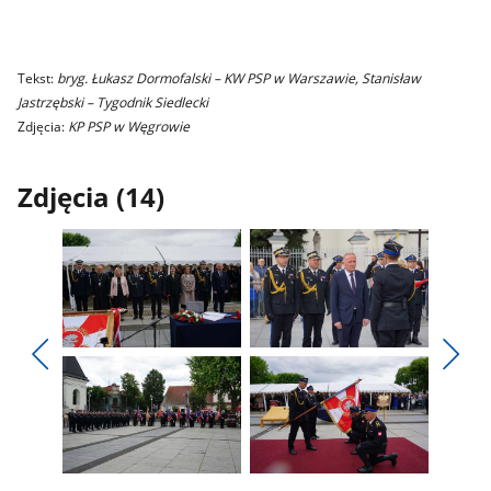
Tekst:
bryg. Łukasz Dormofalski – KW PSP w Warszawie, Stanisław
Jastrzębski – Tygodnik Siedlecki
Zdjęcia:
KP PSP w Węgrowie
Zdjęcia (14)
Pokaż
Pokaż
zdjęcie
zdjęcie
Pokaż
Poka
1
2
poprzednie
nest
z
z
zdjęcia
zdjęc
galerii.
galerii.
Pokaż
Pokaż