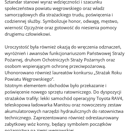
Sztandar stanowi wyraz wdzięczności i szacunku
społeczeństwa powiatu węgrowskiego oraz władz
samorządowych dla strażackiego trudu, poświęcenia i
codziennej służby. Symbolizuje honor, odwagę, męstwo,
wierność Ojczyźnie oraz gotowość do niesienia pomocy
drugiemu człowiekowi.
Uroczystość była również okazją do wręczenia odznaczeń,
wyróżnień i awansów funkcjonariuszom Państwowej Straży
Pożarnej, druhom Ochotniczych Straży Pożarnych oraz
osobom wspierającym ochronę przeciwpożarową.
Uhonorowano również laureatów konkursu „Strażak Roku
Powiatu Węgrowskiego”.
Istotnym elementem obchodów było przekazanie i
poświęcenie nowego sprzętu ratowniczego. Do dyspozycji
strażaków trafiły: lekki samochód operacyjny Toyota RAV4,
teleskopowa ładowarka Manitou oraz nowoczesny zestaw
akumulatorowych narzędzi hydraulicznych do ratownictwa
technicznego. Zaprezentowano również odrestaurowany
zabytkowy wóz konny, będący symbolem początków
pożarnictwa na ziemi węgrowskiej.