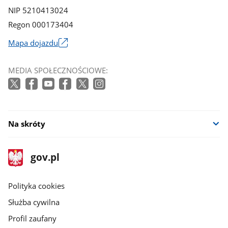
NIP 5210413024
Regon 000173404
Mapa dojazdu
Link
otworzy
MEDIA SPOŁECZNOŚCIOWE:
się
w
nowym
oknie
Na skróty
stopka
Strona
gov.pl
gov.pl
główna
gov.pl
Polityka cookies
Służba cywilna
Profil zaufany