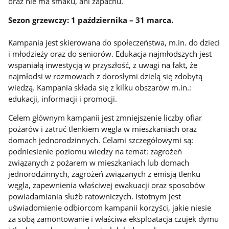
oraz nie ma smaku, ani zapachu.
Sezon grzewczy: 1 października – 31 marca.
Kampania jest skierowana do społeczeństwa, m.in. do dzieci
i młodzieży oraz do seniorów. Edukacja najmłodszych jest
wspaniałą inwestycją w przyszłość, z uwagi na fakt, że
najmłodsi w rozmowach z dorosłymi dzielą się zdobytą
wiedzą. Kampania składa się z kilku obszarów m.in.:
edukacji, informacji i promocji.
Celem głównym kampanii jest zmniejszenie liczby ofiar
pożarów i zatruć tlenkiem węgla w mieszkaniach oraz
domach jednorodzinnych. Celami szczegółowymi są:
podniesienie poziomu wiedzy na temat: zagrożeń
związanych z pożarem w mieszkaniach lub domach
jednorodzinnych, zagrożeń związanych z emisją tlenku
węgla, zapewnienia właściwej ewakuacji oraz sposobów
powiadamiania służb ratowniczych. Istotnym jest
uświadomienie odbiorcom kampanii korzyści, jakie niesie
za sobą zamontowanie i właściwa eksploatacja czujek dymu