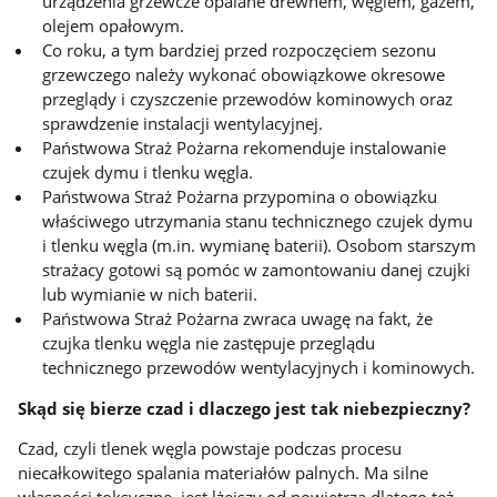
urządzenia grzewcze opalane drewnem, węglem, gazem,
olejem opałowym.
Co roku, a tym bardziej przed rozpoczęciem sezonu
grzewczego należy wykonać obowiązkowe okresowe
przeglądy i czyszczenie przewodów kominowych oraz
sprawdzenie instalacji wentylacyjnej.
Państwowa Straż Pożarna rekomenduje instalowanie
czujek dymu i tlenku węgla.
Państwowa Straż Pożarna przypomina o obowiązku
właściwego utrzymania stanu technicznego czujek dymu
i tlenku węgla (m.in. wymianę baterii). Osobom starszym
strażacy gotowi są pomóc w zamontowaniu danej czujki
lub wymianie w nich baterii.
Państwowa Straż Pożarna zwraca uwagę na fakt, że
czujka tlenku węgla nie zastępuje przeglądu
technicznego przewodów wentylacyjnych i kominowych.
Skąd się bierze czad i dlaczego jest tak niebezpieczny?
Czad, czyli tlenek węgla powstaje podczas procesu
niecałkowitego spalania materiałów palnych. Ma silne