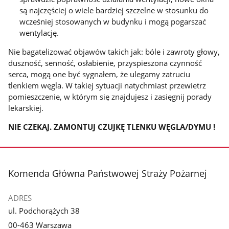
są najczęściej o wiele bardziej szczelne w stosunku do
wcześniej stosowanych w budynku i mogą pogarszać
wentylację.
Nie bagatelizować objawów takich jak: bóle i zawroty głowy,
duszność, senność, osłabienie, przyspieszona czynność
serca, mogą one być sygnałem, że ulegamy zatruciu
tlenkiem węgla. W takiej sytuacji natychmiast przewietrz
pomieszczenie, w którym się znajdujesz i zasięgnij porady
lekarskiej.
NIE CZEKAJ. ZAMONTUJ CZUJKĘ TLENKU WĘGLA/DYMU !
stopka
Komenda Główna Państwowej Straży Pożarnej
ADRES
ul. Podchorążych 38
00-463 Warszawa