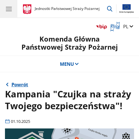
przejdź
gov.pl
Jednostki Państwowej Straży Pożarnej
gov.pl
Jednostki
do
Państwowej
wyszukiwar
Straży
Otwórz
Zmień 
PL
Pożarnej
okno
Komenda Główna
z
tłumaczem
Państwowej Straży Pożarnej
języka
migowego
MENU
Powrót
Kampania "Czujka na straży
Twojego bezpieczeństwa"!
01.10.2025