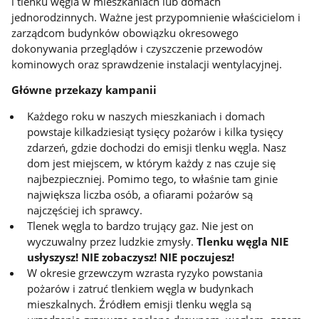
i tlenku węgla w mieszkaniach lub domach
jednorodzinnych. Ważne jest przypomnienie właścicielom i
zarządcom budynków obowiązku okresowego
dokonywania przeglądów i czyszczenie przewodów
kominowych oraz sprawdzenie instalacji wentylacyjnej.
Główne przekazy kampanii
Każdego roku w naszych mieszkaniach i domach
powstaje kilkadziesiąt tysięcy pożarów i kilka tysięcy
zdarzeń, gdzie dochodzi do emisji tlenku węgla. Nasz
dom jest miejscem, w którym każdy z nas czuje się
najbezpieczniej. Pomimo tego, to właśnie tam ginie
największa liczba osób, a ofiarami pożarów są
najczęściej ich sprawcy.
Tlenek węgla to bardzo trujący gaz. Nie jest on
wyczuwalny przez ludzkie zmysły.
Tlenku węgla NIE
usłyszysz! NIE zobaczysz! NIE poczujesz!
W okresie grzewczym wzrasta ryzyko powstania
pożarów i zatruć tlenkiem węgla w budynkach
mieszkalnych. Źródłem emisji tlenku węgla są