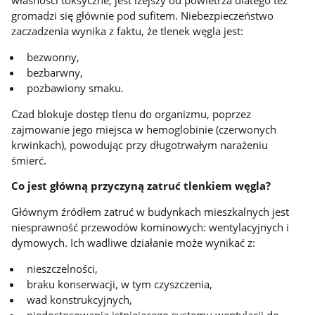
własności toksyczne, jest lżejszy od powietrza dlatego też
gromadzi się głównie pod sufitem. Niebezpieczeństwo
zaczadzenia wynika z faktu, że tlenek węgla jest:
bezwonny,
bezbarwny,
pozbawiony smaku.
Czad blokuje dostęp tlenu do organizmu, poprzez
zajmowanie jego miejsca w hemoglobinie (czerwonych
krwinkach), powodując przy długotrwałym narażeniu
śmierć.
Co jest główną przyczyną zatruć tlenkiem węgla?
Głównym źródłem zatruć w budynkach mieszkalnych jest
niesprawność przewodów kominowych: wentylacyjnych i
dymowych. Ich wadliwe działanie może wynikać z:
nieszczelności,
braku konserwacji, w tym czyszczenia,
wad konstrukcyjnych,
niedostosowania istniejącego systemu wentylacji do