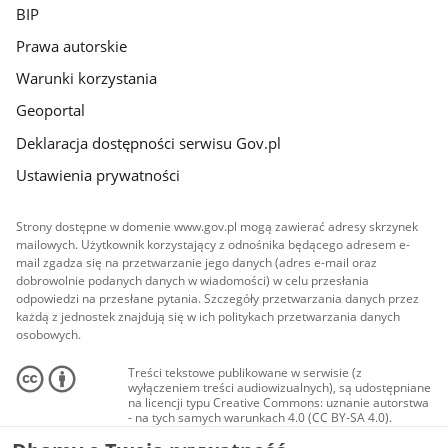
BIP
Prawa autorskie
Warunki korzystania
Geoportal
Deklaracja dostępności serwisu Gov.pl
Ustawienia prywatności
Strony dostępne w domenie www.gov.pl mogą zawierać adresy skrzynek
mailowych. Użytkownik korzystający z odnośnika będącego adresem e-
mail zgadza się na przetwarzanie jego danych (adres e-mail oraz
dobrowolnie podanych danych w wiadomości) w celu przesłania
odpowiedzi na przesłane pytania. Szczegóły przetwarzania danych przez
każdą z jednostek znajdują się w ich politykach przetwarzania danych
osobowych.
Treści tekstowe publikowane w serwisie (z
wyłączeniem treści audiowizualnych), są udostępniane
na licencji typu Creative Commons: uznanie autorstwa
- na tych samych warunkach 4.0 (CC BY-SA 4.0).
Materiały audiowizualne, w tym zdjęcia, materiały
audio i wideo, są udostępniane na licencji typu