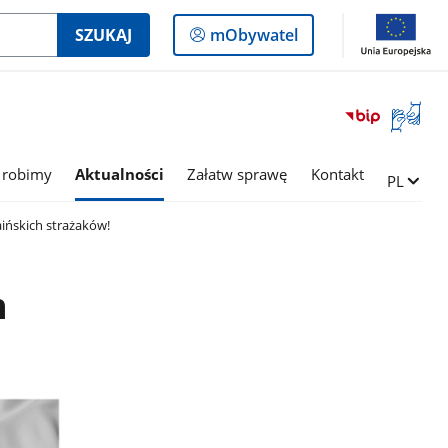
Logowanie
SZUKAJ
mObywatel
do
panelu
Otwórz
okno
z
tłumac
 robimy
Aktualności
Załatw sprawę
Kontakt
Zmień ję
PL
języka
migowe
ińskich strażaków!
h