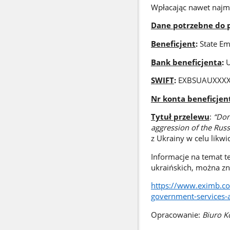
Wpłacając nawet naj
Dane potrzebne do 
Beneficjent
:
State Em
Bank beneficjenta
:
U
SWIFT
:
EXBSUAUXXX
Nr konta beneficjen
Tytuł przelewu
:
“Don
aggression of the Russ
z Ukrainy w celu likwid
Informacje na temat te
ukraińskich, można zn
https://www.eximb.co
government-services-
Opracowanie:
Biuro 