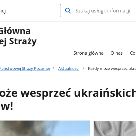
nej
Główna
j Straży
Strona główna
O nas
Co
aństwowej Straży Pożarnej
Aktualności
Każdy może wesprzeć ukra
oże wesprzeć ukraińskic
ów!