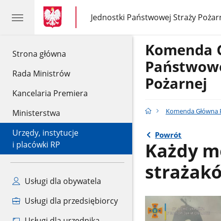
gov.pl
gov.pl
Jednostki Państwowej Straży Pożar
gov.pl
Jednostki
Państwowej
Straży
Komenda 
Pożarnej
gov.pl
Strona główna
Państwowe
Rada Ministrów
Pożarnej
Kancelaria Premiera
Komenda Główna P
Ministerstwa
Urzędy, instytucje
Powrót
Każdy m
i placówki RP
strażak
Usługi dla obywatela
Usługi dla przedsiębiorcy
Usługi dla urzędnika