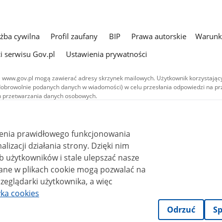
użba cywilna
Profil zaufany
BIP
Prawa autorskie
Warunki
i serwisu Gov.pl
Ustawienia prywatności
 www.gov.pl mogą zawierać adresy skrzynek mailowych. Użytkownik korzystający
dobrowolnie podanych danych w wiadomości) w celu przesłania odpowiedzi na prz
ach przetwarzania danych osobowych.
we publikowane w serwisie (z wyłączeniem treści audiowizualnych), są
 na licencji typu Creative Commons: uznanie autorstwa - na tych samych
 (CC BY-SA 4.0). Materiały audiowizualne, w tym zdjęcia, materiały audio i wideo
ienia prawidłowego funkcjonowania
ane na licencji typu Creative Commons: uznanie autorstwa użycie niekomercyjne 
ależnych 4.0 (CC BY-NC-ND 4.0), o ile nie jest to stwierdzone inaczej.
i działania strony. Dzięki nim
 użytkowników i stale ulepszać nasze
zeglądarki użytkownika, a więc
yka cookies
Odrzuć
Sp