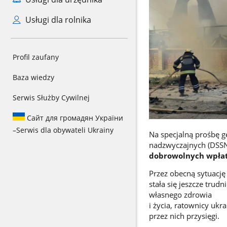
Usługi dla rolnika
Profil zaufany
Baza wiedzy
Serwis Służby Cywilnej
Сайт для громадян України
–
Serwis dla obywateli Ukrainy
Na specjalną prośbę ge
nadzwyczajnych (DSSN)
dobrowolnych wpła
Przez obecną sytuację
stała się jeszcze trudn
własnego zdrowia
i życia, ratownicy ukr
przez nich przysięgi.