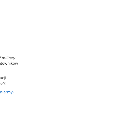
 military
ratowników
ucji
SSN:
an-army-