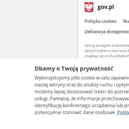
stopka
Strona
gov.pl
gov.pl
główna
gov.pl
Polityka cookies
Sł
Deklaracja dostępnośc
Strony dostępne w domenie
danych (adres e-mail oraz 
znajdują się w ich polityk
Treści teksto
Dbamy o Twoją prywatność
udostępniane
warunkach 4.0
Wykorzystujemy pliki cookie w celu zapewn
są udostępni
bez utworów z
naszej witryny oraz do analizy ruchu i optymalizacj
możemy lepiej dostosować treści do potrzeb
usługi. Pamiętaj, że informacje przechowywane w plikach cookie mogą pozwalać na
identyfikację konkretnego urządzenia lub pr
potencjalnie stanowić dane osobowe.
Polit