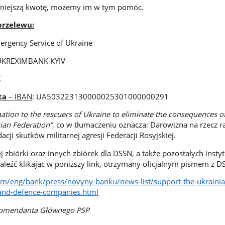
mniejszą kwotę, możemy im w tym pomóc.
przelewu:
ergency Service of Ukraine
KREXIMBANK KYIV
X
ta
– IBAN
: UA503223130000025301000000291
ation to the rescuers of Ukraine to eliminate the consequences of
ian Federation”
, co w tłumaczeniu oznacza: Darowizna na rzecz 
acji skutków militarnej agresji Federacji Rosyjskiej.
j zbiórki oraz innych zbiórek dla DSSN, a także pozostałych instyt
aleźć klikając w poniższy link, otrzymany oficjalnym pismem z D
m/eng/bank/press/novyny-banku/news-list/support-the-ukraini
and-defence-companies.html
Komendanta Głównego PSP