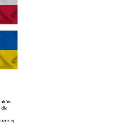
ażaków
 dla
łożonej