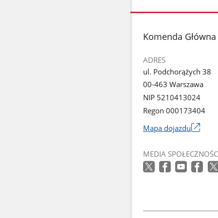
stopka
Komenda Główna P
ADRES
ul. Podchorążych 38
00-463 Warszawa
NIP 5210413024
Regon 000173404
Mapa dojazdu
Link
otworzy
MEDIA SPOŁECZNOŚC
się
w
nowym
oknie