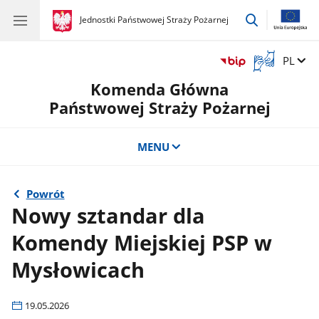
przejdź
gov.pl
Jednostki Państwowej Straży Pożarnej
gov.pl
Jednostki
do
Państwowej
wyszukiwar
Straży
Otwórz
Zmień 
PL
Pożarnej
okno
Komenda Główna
z
tłumaczem
Państwowej Straży Pożarnej
języka
migowego
MENU
Powrót
Nowy sztandar dla
Komendy Miejskiej PSP w
Mysłowicach
19.05.2026