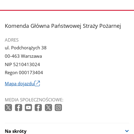
Pokaż
Pokaż
zdjęcie
zdjęcie
3
4
z
z
stopka
Komenda Główna Państwowej Straży Pożarnej
galerii.
galerii.
ADRES
ul. Podchorążych 38
00-463 Warszawa
NIP 5210413024
Regon 000173404
Mapa dojazdu
Link
otworzy
MEDIA SPOŁECZNOŚCIOWE:
się
w
nowym
oknie
Na skróty