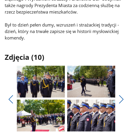
także nagrody Prezydenta Miasta za codzienną służbę na
rzecz bezpieczeństwa mieszkańców.
Był to dzień pełen dumy, wzruszeń i strażackiej tradycji -
dzień, który na trwałe zapisze się w historii mysłowickiej
komendy.
Zdjęcia (10)
Pokaż
Pokaż
zdjęcie
zdjęcie
Pokaż
Poka
1
2
poprzednie
nest
z
z
zdjęcia
zdjęc
galerii.
galerii.