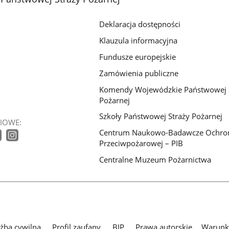
galerii.
galerii.
galerii.
Deklaracja dostępności
Klauzula informacyjna
Fundusze europejskie
Zamówienia publiczne
Komendy Wojewódzkie Państwowej 
Pożarnej
Szkoły Państwowej Straży Pożarnej
IOWE:
Centrum Naukowo-Badawcze Ochro
Przeciwpożarowej – PIB
Centralne Muzeum Pożarnictwa
użba cywilna
Profil zaufany
BIP
Prawa autorskie
Warunki