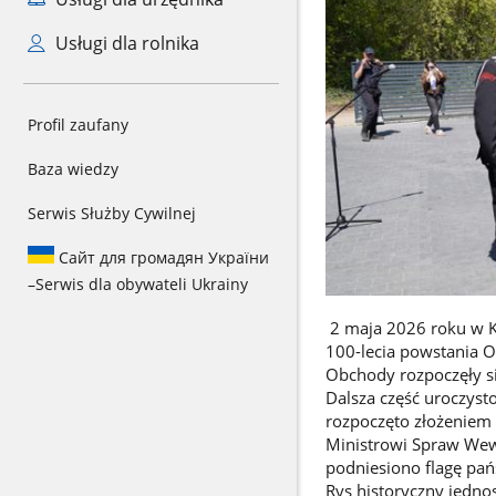
Usługi dla rolnika
Profil zaufany
Baza wiedzy
Serwis Służby Cywilnej
Сайт для громадян України
–
Serwis dla obywateli Ukrainy
2 maja 2026 roku w Kró
100-lecia powstania O
Obchody rozpoczęły si
Dalsza część uroczyst
rozpoczęto złożeniem
Ministrowi Spraw Wew
podniesiono flagę pa
Rys historyczny jedno