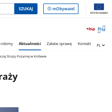
Logowanie
SZUKAJ
mObywatel
do
panelu
Otwórz
okno
z
tłumac
 robimy
Aktualności
Załatw sprawę
Kontakt
Zmień ję
PL
języka
migowe
czej Straży Pożarnej w Królewie
raży