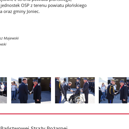
jednostek OSP z terenu powiatu płońskiego
 oraz gminy Joniec.
usz Majewski
wski
Pokaż
Pokaż
Pokaż
zdjęcie
zdjęcie
zdjęcie
2
3
4
z
z
z
aństwowej Straży Pożarnej