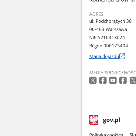
galerii.
ADRES
ul. Podchorążych 38
00-463 Warszawa
NIP 5210413024
Regon 000173404
Mapa dojazdu
Link
otworzy
MEDIA SPOŁECZNOŚC
się
w
nowym
oknie
stopka
Strona
gov.pl
gov.pl
główna
gov.pl
Polityka cookies
Sł