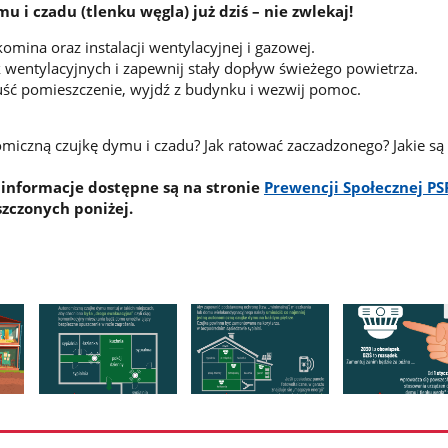
 i czadu (tlenku węgla) już dziś – nie zwlekaj!
omina oraz instalacji wentylacyjnej i gazowej.
ek wentylacyjnych i zapewnij stały dopływ świeżego powietrza.
uść pomieszczenie, wyjdź z budynku i wezwij pomoc.
miczną czujkę dymu i czadu? Jak ratować zaczadzonego? Jakie są 
 informacje dostępne są na stronie
Prewencji Społecznej PS
szczonych poniżej.
Pokaż
Pokaż
Pokaż
zdjęcie
zdjęcie
zdjęcie
2
3
4