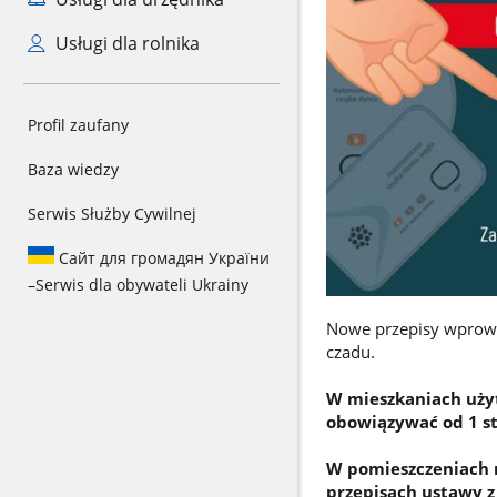
Usługi dla rolnika
Profil zaufany
Baza wiedzy
Serwis Służby Cywilnej
Сайт для громадян України
–
Serwis dla obywateli Ukrainy
Nowe przepisy wprowa
czadu.
W mieszkaniach użyt
obowiązywać od 1 st
W pomieszczeniach 
przepisach ustawy z 