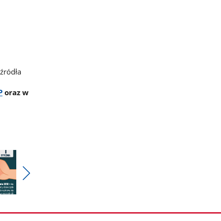
źródła
P
oraz w
Pokaż
nestępne
zdjęcia