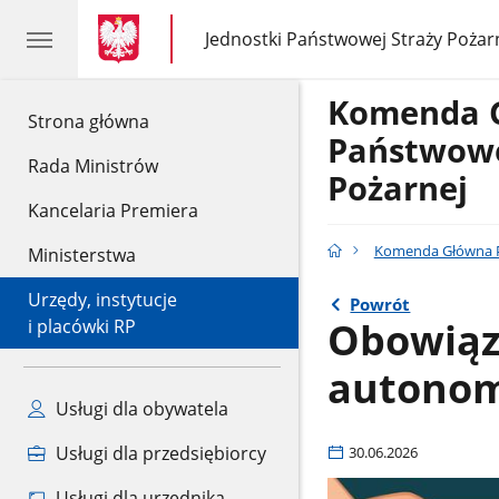
gov.pl
gov.pl
Jednostki Państwowej Straży Pożar
gov.pl
Jednostki
Państwowej
Straży
Komenda 
Pożarnej
gov.pl
Strona główna
Państwowe
Rada Ministrów
Pożarnej
Kancelaria Premiera
Komenda Główna P
Ministerstwa
Urzędy, instytucje
Powrót
Obowiąz
i placówki RP
autonom
Usługi dla obywatela
Usługi dla przedsiębiorcy
30.06.2026
Usługi dla urzędnika