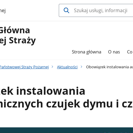
nej
Główna
j Straży
Strona główna
O nas
Co
aństwowej Straży Pożarnej
Aktualności
Obowiązek instalowania a
ek instalowania
icznych czujek dymu i c