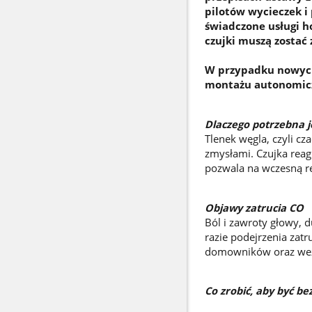
pilotów wycieczek i 
świadczone usługi h
czujki muszą zostać
W przypadku nowyc
montażu autonomicz
Dlaczego potrzebna j
Tlenek węgla, czyli cz
zmysłami. Czujka reag
pozwala na wczesną re
Objawy zatrucia CO
Ból i zawroty głowy, 
razie podejrzenia zat
domowników oraz we
Co zrobić, aby być b