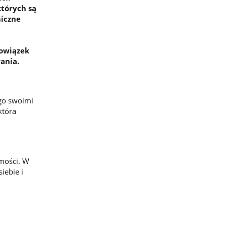
których są
miczne
owiązek
wania.
 go swoimi
która
omości. W
iebie i