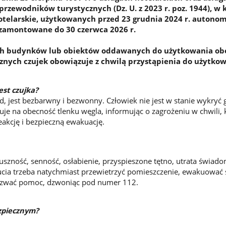
przewodników turystycznych (Dz. U. z 2023 r. poz. 1944), w 
otelarskie, użytkowanych przed 23 grudnia 2024 r. autono
 zamontowane do 30 czerwca 2026 r.
h budynków lub obiektów oddawanych do użytkowania ob
nych czujek obowiązuje z chwilą przystąpienia do użytko
est czujka?
ad, jest bezbarwny i bezwonny. Człowiek nie jest w stanie wykryć
uje na obecność tlenku węgla, informując o zagrożeniu w chwili, 
akcję i bezpieczną ewakuację.
duszność, senność, osłabienie, przyspieszone tętno, utrata świad
rucia trzeba natychmiast przewietrzyć pomieszczenie, ewakuować s
zwać pomoc, dzwoniąc pod numer 112.
ezpiecznym?