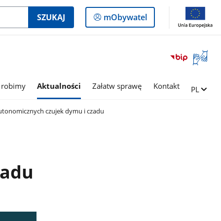
Logowanie
SZUKAJ
mObywatel
do
panelu
Otwórz
okno
z
tłumac
 robimy
Aktualności
Załatw sprawę
Kontakt
Zmień ję
PL
języka
migowe
utonomicznych czujek dymu i czadu
zadu