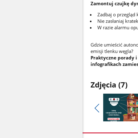
Zamontuj czujkę dymu
Zadbaj o przegląd k
Nie zasłaniaj krat
W razie alarmu op
Gdzie umieścić autono
emisji tlenku węgla?
Praktyczne porady i
infografikach zamie
Zdjęcia (7)
Pokaż
poprzednie
Pokaż
zdjęcia
zdjęcie
1