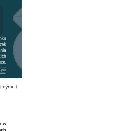
k dymu i
h w
ach