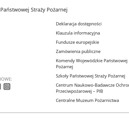
z
z
z
aństwowej Straży Pożarnej
galerii.
galerii.
galerii.
Deklaracja dostępności
Klauzula informacyjna
Fundusze europejskie
Zamówienia publiczne
Komendy Wojewódzkie Państwowej 
Pożarnej
Szkoły Państwowej Straży Pożarnej
IOWE:
Centrum Naukowo-Badawcze Ochro
Przeciwpożarowej – PIB
Centralne Muzeum Pożarnictwa