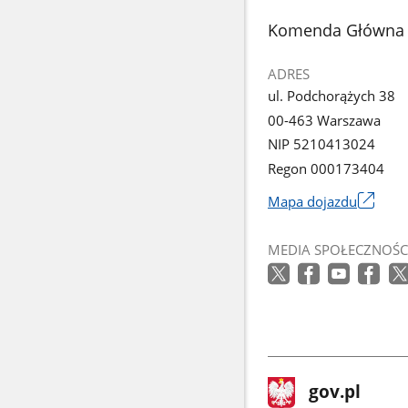
z
stopka
Komenda Główna P
galerii.
ADRES
ul. Podchorążych 38
00-463 Warszawa
NIP 5210413024
Regon 000173404
Mapa dojazdu
Link
otworzy
MEDIA SPOŁECZNOŚC
się
w
nowym
oknie
stopka
Strona
gov.pl
gov.pl