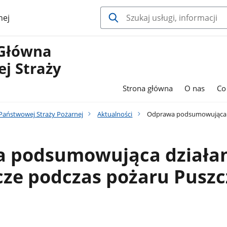
nej
Główna
j Straży
Strona główna
O nas
Co
aństwowej Straży Pożarnej
Aktualności
Odprawa podsumowująca dz
 podsumowująca działa
cze podczas pożaru Puszc