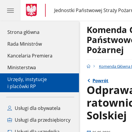
gov.pl
gov.pl
Jednostki Państwowej Straży Pożar
gov.pl
Jednostki
Państwowej
Straży
Komenda 
Pożarnej
gov.pl
Strona główna
Państwowe
Rada Ministrów
Pożarnej
Kancelaria Premiera
Komenda Główna P
Ministerstwa
Urzędy, instytucje
Powrót
Odprawa
i placówki RP
ratowni
Usługi dla obywatela
Solskiej
Usługi dla przedsiębiorcy
Usługi dla urzędnika