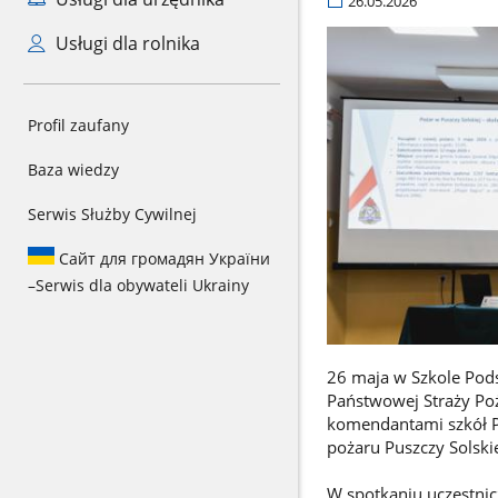
26.05.2026
Usługi dla rolnika
Profil zaufany
Baza wiedzy
Serwis Służby Cywilnej
Сайт для громадян України
–
Serwis dla obywateli Ukrainy
26 maja w Szkole Po
Państwowej Straży Po
komendantami szkół P
pożaru Puszczy Solskie
W spotkaniu uczestnic