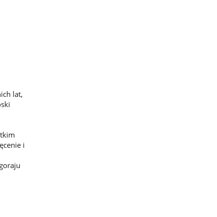
ch lat,
ski
stkim
cenie i
goraju