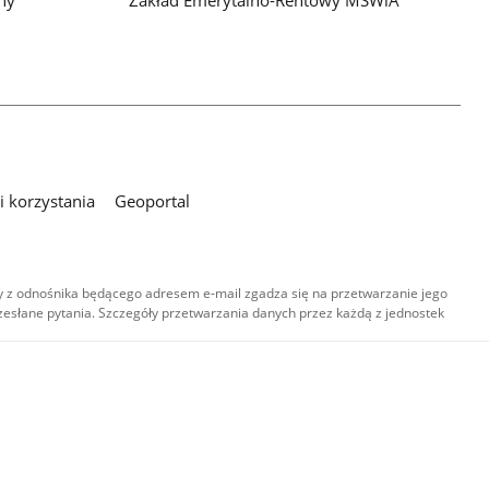
ny
Zakład Emerytalno-Rentowy MSWiA
 korzystania
Geoportal
 z odnośnika będącego adresem e-mail zgadza się na przetwarzanie jego
esłane pytania. Szczegóły przetwarzania danych przez każdą z jednostek
,
-