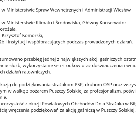
 w Ministerstwie Spraw Wewnętrznych i Administracji Wiesław
 w Ministerstwie Klimatu i Środowiska, Główny Konserwator
orożała,
 Krzysztof Komorski,
użb i instytucji współpracujących podczas prowadzonych działań.
mowano przebieg jednej z największych akcji gaśniczych ostatni
ie służb, wykorzystanie sił i środków oraz doświadczenia i wnio
h działań ratowniczych.
 okazją do podziękowania strażakom PSP, druhom OSP oraz wszy
 w walkę z pożarem Puszczy Solskiej za profesjonalizm, poświę
nie.
uroczystość z okazji Powiatowych Obchodów Dnia Strażaka w Bił
ścią wręczenia podziękowań za akcję gaśniczą w Puszczy Solskiej.