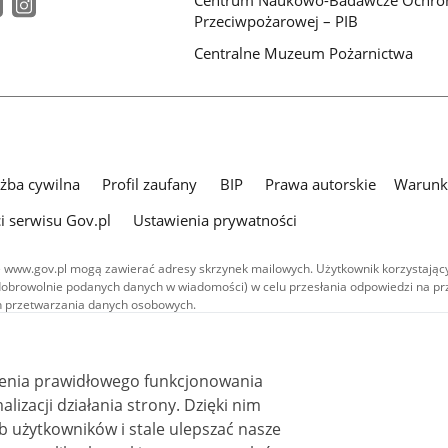
Centrum Naukowo-Badawcze Ochro
Przeciwpożarowej – PIB
Centralne Muzeum Pożarnictwa
użba cywilna
Profil zaufany
BIP
Prawa autorskie
Warunki
i serwisu Gov.pl
Ustawienia prywatności
 www.gov.pl mogą zawierać adresy skrzynek mailowych. Użytkownik korzystający
dobrowolnie podanych danych w wiadomości) w celu przesłania odpowiedzi na prz
ach przetwarzania danych osobowych.
we publikowane w serwisie (z wyłączeniem treści audiowizualnych), są
 na licencji typu Creative Commons: uznanie autorstwa - na tych samych
 (CC BY-SA 4.0). Materiały audiowizualne, w tym zdjęcia, materiały audio i wideo
ienia prawidłowego funkcjonowania
ane na licencji typu Creative Commons: uznanie autorstwa użycie niekomercyjne 
i działania strony. Dzięki nim
ależnych 4.0 (CC BY-NC-ND 4.0), o ile nie jest to stwierdzone inaczej.
 użytkowników i stale ulepszać nasze