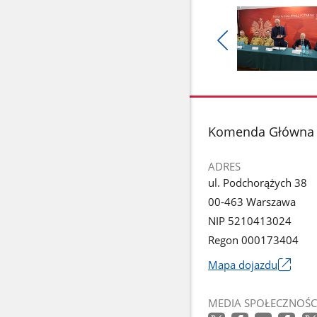
Pokaż
poprzednie
Pokaż
zdjęcia
zdjęcie
1
z
stopka
Komenda Główna P
galerii.
ADRES
ul. Podchorążych 38
00-463 Warszawa
NIP 5210413024
Regon 000173404
Mapa dojazdu
Link
otworzy
MEDIA SPOŁECZNOŚC
się