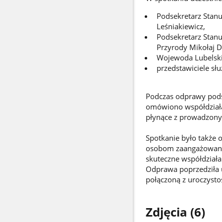
Podsekretarz Stanu
Leśniakiewicz,
Podsekretarz Stanu
Przyrody Mikołaj D
Wojewoda Lubelski
przedstawiciele sł
Podczas odprawy podsu
omówiono współdziałan
płynące z prowadzonyc
Spotkanie było także
osobom zaangażowanym
skuteczne współdziała
Odprawa poprzedziła 
połączoną z uroczysto
Zdjęcia (6)