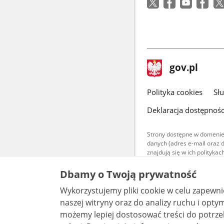
w
nowym
oknie
stopka
Strona
gov.pl
gov.pl
główna
gov.pl
Polityka cookies
Sł
Deklaracja dostępnośc
Strony dostępne w domenie
danych (adres e-mail oraz 
znajdują się w ich polityk
Treści teksto
Dbamy o Twoją prywatność
udostępniane
warunkach 4.0
Wykorzystujemy pliki cookie w celu zapewn
są udostępni
naszej witryny oraz do analizy ruchu i optymalizacj
bez utworów z
możemy lepiej dostosować treści do potrzeb