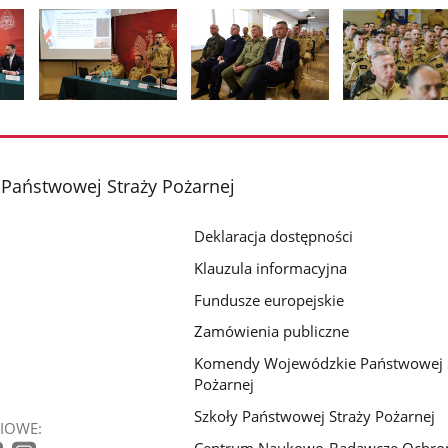
Pokaż
Pokaż
Pokaż
zdjęcie
zdjęcie
zdjęcie
2
3
4
z
z
z
aństwowej Straży Pożarnej
galerii.
galerii.
galerii.
Deklaracja dostępności
Klauzula informacyjna
Fundusze europejskie
Zamówienia publiczne
Komendy Wojewódzkie Państwowej 
Pożarnej
Szkoły Państwowej Straży Pożarnej
IOWE: