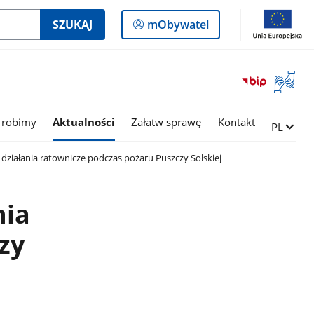
Logowanie
SZUKAJ
mObywatel
do
panelu
Otwórz
okno
z
tłumac
 robimy
Aktualności
Załatw sprawę
Kontakt
Zmień ję
PL
języka
migowe
iałania ratownicze podczas pożaru Puszczy Solskiej
nia
zy