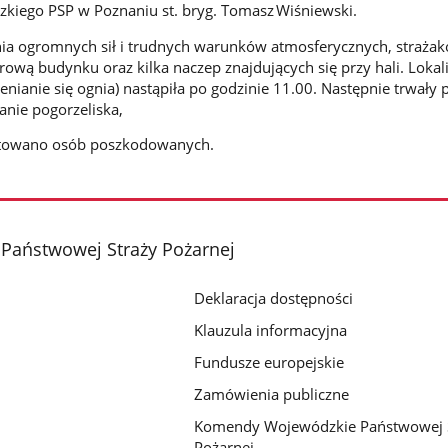
iego PSP w Poznaniu st. bryg. Tomasz Wiśniewski.
 ogromnych sił i trudnych warunków atmosferycznych, straża
rową budynku oraz kilka naczep znajdujących się przy hali. Lokal
enianie się ognia) nastąpiła po godzinie 11.00. Następnie trwały 
anie pogorzeliska,
otowano osób poszkodowanych.
aństwowej Straży Pożarnej
Deklaracja dostępności
Klauzula informacyjna
Fundusze europejskie
Zamówienia publiczne
Komendy Wojewódzkie Państwowej 
Pożarnej