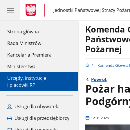
gov.pl
gov.pl
Jednostki Państwowej Straży Pożar
gov.pl
Jednostki
Państwowej
Straży
Komenda 
Pożarnej
gov.pl
Strona główna
Państwowe
Rada Ministrów
Pożarnej
Kancelaria Premiera
Komenda Główna P
Ministerstwa
Urzędy, instytucje
Powrót
Pożar h
i placówki RP
Podgór
Usługi dla obywatela
Usługi dla przedsiębiorcy
12.01.2026
Usługi dla urzędnika