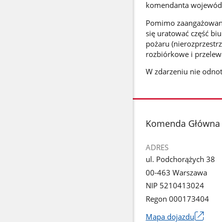
komendanta wojewódzk
Pomimo zaangażowania
się uratować część biu
pożaru (nierozprzestrz
rozbiórkowe i przelew
W zdarzeniu nie odn
stopka
Komenda Główna P
ADRES
ul. Podchorążych 38
00-463 Warszawa
NIP 5210413024
Regon 000173404
Mapa dojazdu