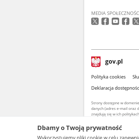
Link
otworzy
MEDIA SPOŁECZNOŚC
się
w
nowym
oknie
stopka
Strona
gov.pl
gov.pl
główna
gov.pl
Polityka cookies
Sł
Deklaracja dostępnośc
Strony dostępne w domenie
danych (adres e-mail oraz 
znajdują się w ich polityk
Treści teksto
Dbamy o Twoją prywatność
udostępniane
warunkach 4.0
Wykorzystujemy pliki cookie w celu zapewn