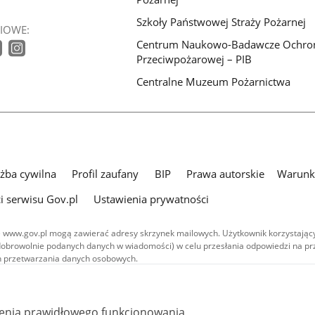
Szkoły Państwowej Straży Pożarnej
IOWE:
Centrum Naukowo-Badawcze Ochro
Przeciwpożarowej – PIB
Centralne Muzeum Pożarnictwa
użba cywilna
Profil zaufany
BIP
Prawa autorskie
Warunki
i serwisu Gov.pl
Ustawienia prywatności
 www.gov.pl mogą zawierać adresy skrzynek mailowych. Użytkownik korzystający
dobrowolnie podanych danych w wiadomości) w celu przesłania odpowiedzi na prz
ach przetwarzania danych osobowych.
we publikowane w serwisie (z wyłączeniem treści audiowizualnych), są
 na licencji typu Creative Commons: uznanie autorstwa - na tych samych
 (CC BY-SA 4.0). Materiały audiowizualne, w tym zdjęcia, materiały audio i wideo
ienia prawidłowego funkcjonowania