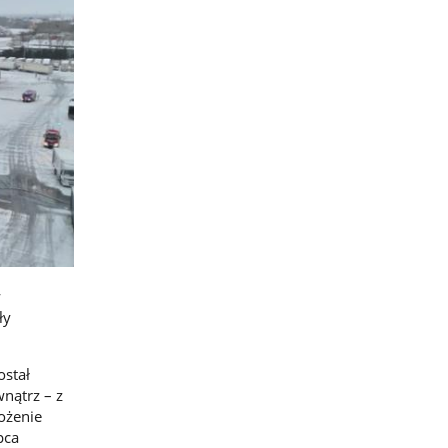
w
ły
ostał
nątrz – z
ożenie
pca