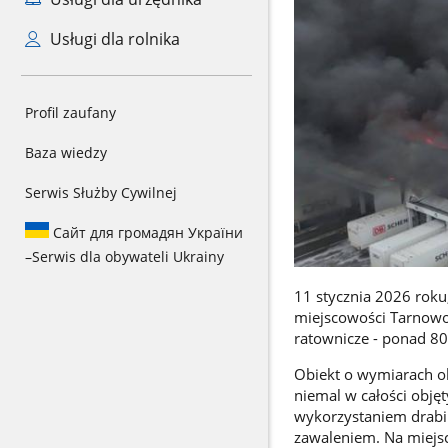
Usługi dla rolnika
Profil zaufany
Baza wiedzy
Serwis Służby Cywilnej
Сайт для громадян України
–
Serwis dla obywateli Ukrainy
11 stycznia 2026 roku
miejscowości Tarnowo 
ratownicze - ponad 80
Obiekt o wymiarach ok
niemal w całości objęt
wykorzystaniem drabin
zawaleniem. Na miejs