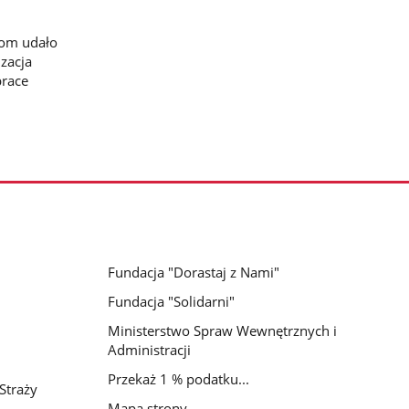
kom udało
izacja
prace
Fundacja "Dorastaj z Nami"
Fundacja "Solidarni"
Ministerstwo Spraw Wewnętrznych i
Administracji
Przekaż 1 % podatku...
Straży
Mapa strony