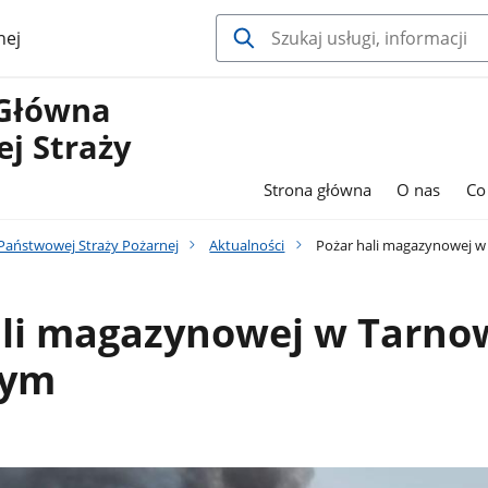
nej
Główna
j Straży
Strona główna
O nas
Co
aństwowej Straży Pożarnej
Aktualności
Pożar hali magazynowej 
ali magazynowej w Tarno
nym