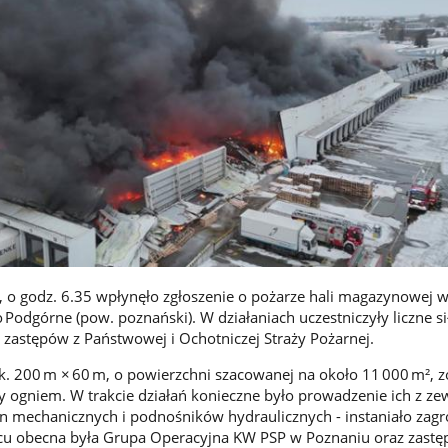
, o godz. 6.35 wpłynęło zgłoszenie o pożarze hali magazynowej 
Podgórne (pow. poznański). W działaniach uczestniczyły liczne si
 zastępów z Państwowej i Ochotniczej Straży Pożarnej.
. 200 m × 60 m, o powierzchni szacowanej na około 11 000 m², z
y ogniem. W trakcie działań konieczne było prowadzenie ich z zew
 mechanicznych i podnośników hydraulicznych - instaniało zagr
cu obecna była Grupa Operacyjna KW PSP w Poznaniu oraz zastę