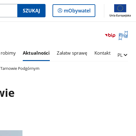
Logowanie
SZUKAJ
mObywatel
do
panelu
Otwórz
okno
z
tłumac
 robimy
Aktualności
Załatw sprawę
Kontakt
Zmień ję
PL
języka
migowe
w Tarnowie Podgórnym
wie