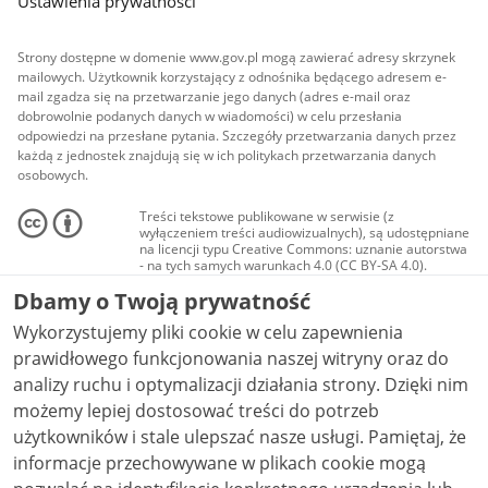
Ustawienia prywatności
Strony dostępne w domenie www.gov.pl mogą zawierać adresy skrzynek
mailowych. Użytkownik korzystający z odnośnika będącego adresem e-
mail zgadza się na przetwarzanie jego danych (adres e-mail oraz
dobrowolnie podanych danych w wiadomości) w celu przesłania
odpowiedzi na przesłane pytania. Szczegóły przetwarzania danych przez
każdą z jednostek znajdują się w ich politykach przetwarzania danych
osobowych.
Treści tekstowe publikowane w serwisie (z
wyłączeniem treści audiowizualnych), są udostępniane
na licencji typu Creative Commons: uznanie autorstwa
- na tych samych warunkach 4.0 (CC BY-SA 4.0).
Materiały audiowizualne, w tym zdjęcia, materiały
Dbamy o Twoją prywatność
audio i wideo, są udostępniane na licencji typu
Creative Commons: uznanie autorstwa użycie
Wykorzystujemy pliki cookie w celu zapewnienia
niekomercyjne - bez utworów zależnych 4.0 (CC BY-
NC-ND 4.0), o ile nie jest to stwierdzone inaczej.
prawidłowego funkcjonowania naszej witryny oraz do
analizy ruchu i optymalizacji działania strony. Dzięki nim
możemy lepiej dostosować treści do potrzeb
użytkowników i stale ulepszać nasze usługi. Pamiętaj, że
informacje przechowywane w plikach cookie mogą