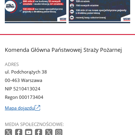
z
z
galerii.
galerii.
Pokaż
Pokaż
zdjęcie
zdjęcie
3
4
z
z
stopka
Komenda Główna Państwowej Straży Pożarnej
galerii.
galerii.
ADRES
ul. Podchorążych 38
00-463 Warszawa
NIP 5210413024
Regon 000173404
Mapa dojazdu
Link
otworzy
MEDIA SPOŁECZNOŚCIOWE:
się
w