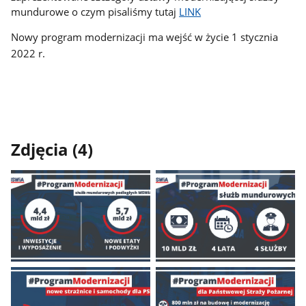
mundurowe o czym pisaliśmy tutaj
LINK
Nowy program modernizacji ma wejść w życie 1 stycznia
2022 r.
Zdjęcia (4)
Pokaż
Pokaż
zdjęcie
zdjęcie
1
2