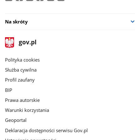
nowym
oknie
Na skróty
stopka
Strona
gov.pl
gov.pl
główna
gov.pl
Polityka cookies
Służba cywilna
Profil zaufany
BIP
Prawa autorskie
Warunki korzystania
Geoportal
Deklaracja dostępności serwisu Gov.pl