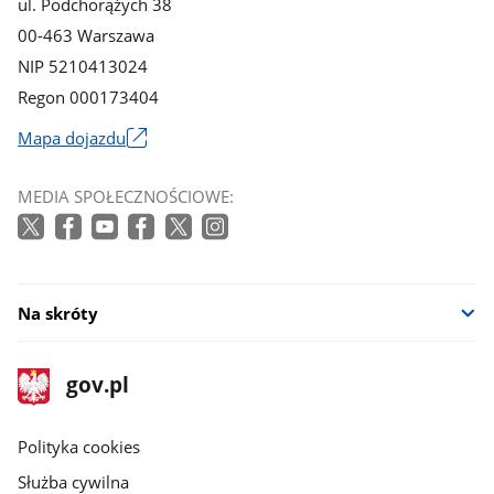
ul. Podchorążych 38
00-463 Warszawa
NIP 5210413024
Regon 000173404
Mapa dojazdu
Link
otworzy
MEDIA SPOŁECZNOŚCIOWE:
się
w
nowym
oknie
Na skróty
stopka
Strona
gov.pl
gov.pl
główna
gov.pl
Polityka cookies
Służba cywilna