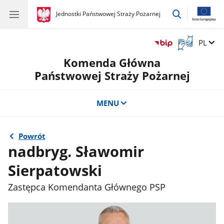
przejdź
gov.pl
Jednostki Państwowej Straży Pożarnej
gov.pl
Jednostki
do
Państwowej
wyszukiwar
Straży
Otwórz
Zmień 
PL
Pożarnej
okno
Komenda Główna
z
tłumaczem
Państwowej Straży Pożarnej
języka
migowego
MENU
Powrót
nadbryg. Sławomir
Sierpatowski
Zastępca Komendanta Głównego PSP