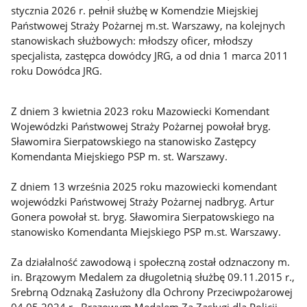
stycznia 2026 r. pełnił służbę w Komendzie Miejskiej
Państwowej Straży Pożarnej m.st. Warszawy, na kolejnych
stanowiskach służbowych: młodszy oficer, młodszy
specjalista, zastępca dowódcy JRG, a od dnia 1 marca 2011
roku Dowódca JRG.
Z dniem 3 kwietnia 2023 roku Mazowiecki Komendant
Wojewódzki Państwowej Straży Pożarnej powołał bryg.
Sławomira Sierpatowskiego na stanowisko Zastępcy
Komendanta Miejskiego PSP m. st. Warszawy.
Z dniem 13 września 2025 roku mazowiecki komendant
wojewódzki Państwowej Straży Pożarnej nadbryg. Artur
Gonera powołał st. bryg. Sławomira Sierpatowskiego na
stanowisko Komendanta Miejskiego PSP m.st. Warszawy.
Za działalność zawodową i społeczną został odznaczony m.
in. Brązowym Medalem za długoletnią służbę 09.11.2015 r.,
Srebrną Odznaką Zasłużony dla Ochrony Przeciwpożarowej
04.05.2024 r., Brązowym Medalem Za Zasługi dla Policji