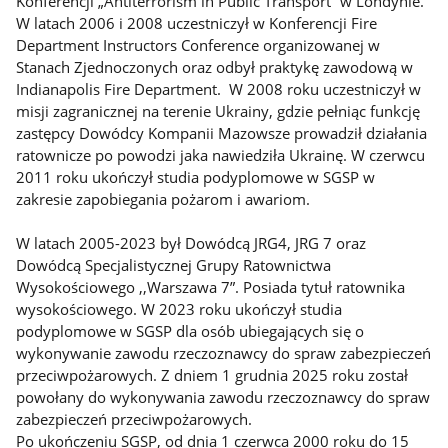
Konferencji „Antiterrorism in Public Transport” w Londynie.
W latach 2006 i 2008 uczestniczył w Konferencji Fire
Department Instructors Conference organizowanej w
Stanach Zjednoczonych oraz odbył praktykę zawodową w
Indianapolis Fire Department. W 2008 roku uczestniczył w
misji zagranicznej na terenie Ukrainy, gdzie pełniąc funkcję
zastępcy Dowódcy Kompanii Mazowsze prowadził działania
ratownicze po powodzi jaka nawiedziła Ukrainę. W czerwcu
2011 roku ukończył studia podyplomowe w SGSP w
zakresie zapobiegania pożarom i awariom.
W latach 2005-2023 był Dowódcą JRG4, JRG 7 oraz
Dowódcą Specjalistycznej Grupy Ratownictwa
Wysokościowego ,,Warszawa 7”. Posiada tytuł ratownika
wysokościowego. W 2023 roku ukończył studia
podyplomowe w SGSP dla osób ubiegających się o
wykonywanie zawodu rzeczoznawcy do spraw zabezpieczeń
przeciwpożarowych. Z dniem 1 grudnia 2025 roku został
powołany do wykonywania zawodu rzeczoznawcy do spraw
zabezpieczeń przeciwpożarowych.
Po ukończeniu SGSP, od dnia 1 czerwca 2000 roku do 15