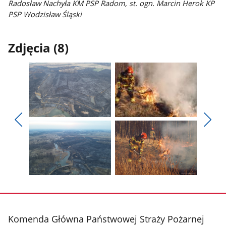
Radosław Nachyła KM PSP Radom, st. ogn. Marcin Herok KP
PSP Wodzisław Śląski
Zdjęcia (8)
Pokaż
Pokaż
zdjęcie
zdjęcie
Pokaż
Poka
1
2
poprzednie
nest
z
z
zdjęcia
zdjęc
galerii.
galerii.
Pokaż
Pokaż
zdjęcie
zdjęcie
3
4
z
z
stopka
Komenda Główna Państwowej Straży Pożarnej
galerii.
galerii.