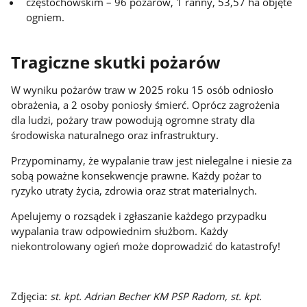
częstochowskim – 96 pożarów, 1 ranny, 53,57 ha objęte
ogniem.
Tragiczne skutki pożarów
W wyniku pożarów traw w 2025 roku 15 osób odniosło
obrażenia, a 2 osoby poniosły śmierć. Oprócz zagrożenia
dla ludzi, pożary traw powodują ogromne straty dla
środowiska naturalnego oraz infrastruktury.
Przypominamy, że wypalanie traw jest nielegalne i niesie za
sobą poważne konsekwencje prawne. Każdy pożar to
ryzyko utraty życia, zdrowia oraz strat materialnych.
Apelujemy o rozsądek i zgłaszanie każdego przypadku
wypalania traw odpowiednim służbom. Każdy
niekontrolowany ogień może doprowadzić do katastrofy!
Zdjęcia:
st. kpt. Adrian Becher KM PSP Radom, st. kpt.