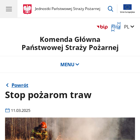
przejdź
gov.pl
Jednostki Państwowej Straży Pożarnej
gov.pl
Jednostki
do
Państwowej
wyszukiwar
Straży
Otwórz
Zmień 
PL
Pożarnej
okno
Komenda Główna
z
tłumaczem
Państwowej Straży Pożarnej
języka
migowego
MENU
Powrót
Stop pożarom traw
11.03.2025