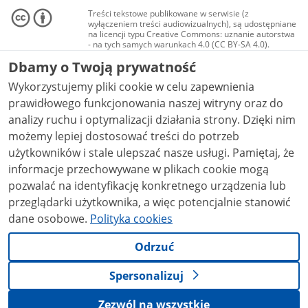
Treści tekstowe publikowane w serwisie (z
wyłączeniem treści audiowizualnych), są udostępniane
na licencji typu Creative Commons: uznanie autorstwa
- na tych samych warunkach 4.0 (CC BY-SA 4.0).
Materiały audiowizualne, w tym zdjęcia, materiały
Dbamy o Twoją prywatność
audio i wideo, są udostępniane na licencji typu
Creative Commons: uznanie autorstwa użycie
Wykorzystujemy pliki cookie w celu zapewnienia
niekomercyjne - bez utworów zależnych 4.0 (CC BY-
NC-ND 4.0), o ile nie jest to stwierdzone inaczej.
prawidłowego funkcjonowania naszej witryny oraz do
analizy ruchu i optymalizacji działania strony. Dzięki nim
możemy lepiej dostosować treści do potrzeb
użytkowników i stale ulepszać nasze usługi. Pamiętaj, że
informacje przechowywane w plikach cookie mogą
pozwalać na identyfikację konkretnego urządzenia lub
przeglądarki użytkownika, a więc potencjalnie stanowić
dane osobowe.
Polityka cookies
Odrzuć
Spersonalizuj
Zezwól na wszystkie