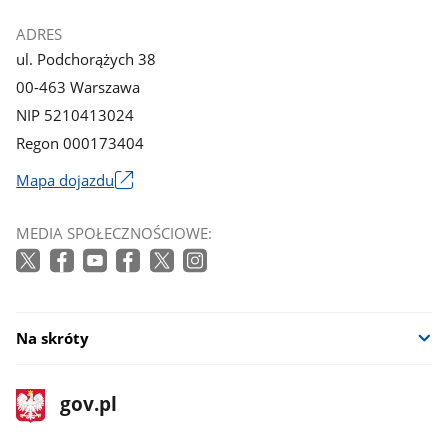
ADRES
ul. Podchorążych 38
00-463 Warszawa
NIP 5210413024
Regon 000173404
Mapa dojazdu
Link
otworzy
MEDIA SPOŁECZNOŚCIOWE:
się
w
nowym
oknie
Na skróty
stopka
Strona
gov.pl
gov.pl
główna