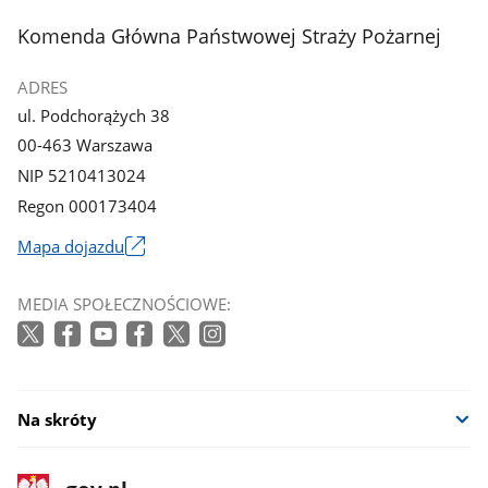
stopka
Komenda Główna Państwowej Straży Pożarnej
ADRES
ul. Podchorążych 38
00-463 Warszawa
NIP 5210413024
Regon 000173404
Mapa dojazdu
Link
otworzy
MEDIA SPOŁECZNOŚCIOWE:
się
w
nowym
oknie
Na skróty
stopka
Strona