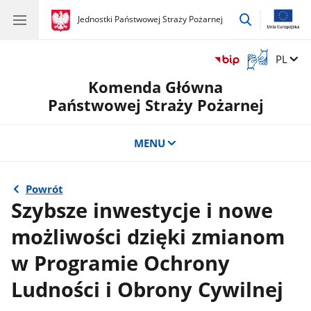
przejdź
gov.pl
Jednostki Państwowej Straży Pożarnej
gov.pl
Jednostki
do
Państwowej
wyszukiwar
Straży
Otwórz
Zmień 
PL
Pożarnej
okno
Komenda Główna
z
tłumaczem
Państwowej Straży Pożarnej
języka
migowego
MENU
Powrót
Szybsze inwestycje i nowe
możliwości dzięki zmianom
w Programie Ochrony
Ludności i Obrony Cywilnej