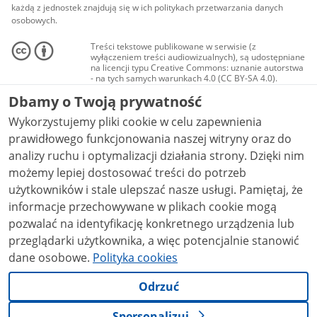
każdą z jednostek znajdują się w ich politykach przetwarzania danych
osobowych.
Treści tekstowe publikowane w serwisie (z
wyłączeniem treści audiowizualnych), są udostępniane
na licencji typu Creative Commons: uznanie autorstwa
- na tych samych warunkach 4.0 (CC BY-SA 4.0).
Materiały audiowizualne, w tym zdjęcia, materiały
Dbamy o Twoją prywatność
audio i wideo, są udostępniane na licencji typu
Creative Commons: uznanie autorstwa użycie
Wykorzystujemy pliki cookie w celu zapewnienia
niekomercyjne - bez utworów zależnych 4.0 (CC BY-
NC-ND 4.0), o ile nie jest to stwierdzone inaczej.
prawidłowego funkcjonowania naszej witryny oraz do
analizy ruchu i optymalizacji działania strony. Dzięki nim
możemy lepiej dostosować treści do potrzeb
użytkowników i stale ulepszać nasze usługi. Pamiętaj, że
informacje przechowywane w plikach cookie mogą
pozwalać na identyfikację konkretnego urządzenia lub
przeglądarki użytkownika, a więc potencjalnie stanowić
dane osobowe.
Polityka cookies
Odrzuć
Spersonalizuj