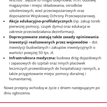
Wschód”. Będzie to mogło obejmować m.in. budowę
magazynów i miejsc składowania, ośrodków
szkoleniowych, wież przeciwpożarowych oraz
doposażenie Wojskowej Ochrony Przeciwpożarowej.
Akcje edukacyjno-profilaktycznych
(np. zakup toreb
pierwszej pomocy, czujek dymu) oraz edukacja w
zakresie przeciwdziałania dezinformacji.
Doprecyzowane zostają także zasady opiniowania
inwestycji realizowanych przez wojewodów
– dot.
inwestycji budowlanych i zakupów inwestycyjnych o
wartości powyżej 50 tys. zł.
Infrastruktura medyczna:
budowa dróg dojazdowych
i zapasowych do szpitali oraz innych placówek
leczniczych przewidzianych do hospitalizacji rannych, a
także przygotowanie miejsc pomocy doraźnej i
humanitarnej.
Nowe przepisy wchodzą w życie z dniem następującym po
dniu ogłoszenia.