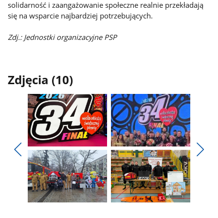
solidarność i zaangażowanie społeczne realnie przekładają
się na wsparcie najbardziej potrzebujących.
Zdj.: Jednostki organizacyjne PSP
Zdjęcia (10)
Pokaż
Pokaż
zdjęcie
zdjęcie
Pokaż
Poka
1
2
poprzednie
nest
z
z
zdjęcia
zdjęc
galerii.
galerii.
Pokaż
Pokaż