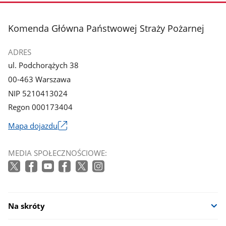
zdjęcie
zdjęcie
3
4
z
z
stopka
Komenda Główna Państwowej Straży Pożarnej
galerii.
galerii.
ADRES
ul. Podchorążych 38
00-463 Warszawa
NIP 5210413024
Regon 000173404
Mapa dojazdu
Link
otworzy
MEDIA SPOŁECZNOŚCIOWE:
się
w
nowym
oknie
Na skróty