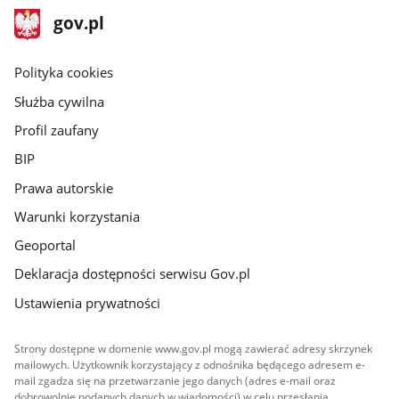
stopka
Strona
gov.pl
gov.pl
główna
gov.pl
Polityka cookies
Służba cywilna
Profil zaufany
BIP
Prawa autorskie
Warunki korzystania
Geoportal
Deklaracja dostępności serwisu Gov.pl
Ustawienia prywatności
Strony dostępne w domenie www.gov.pl mogą zawierać adresy skrzynek
mailowych. Użytkownik korzystający z odnośnika będącego adresem e-
mail zgadza się na przetwarzanie jego danych (adres e-mail oraz
dobrowolnie podanych danych w wiadomości) w celu przesłania