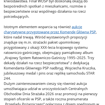
krwiodawstwa. Finał WOŚP był doskonałą okazją do
bezpośrednich spotkań z mieszkańcami, rozmów o
bezpieczeństwie oraz wspólnego działania na rzecz
potrzebujących.
Istotnym elementem wsparcia są również
aukcje
charytatywne przygotowane przez Komendę Główną PSP
,
które nadal trwają. Wśród wystawionych propozycji
znajduje się m.in. strażacki pakiet upominkowy
przygotowany z okazji XXX-lecia krajowego systemu
ratowniczo-gaśniczego, obejmujący pamiątkowy album
„Krajowy System Ratowniczo-Gaśniczy 1995–2025. Trzy
dekady działań na rzecz bezpieczeństwa” z dedykacją
Komendanta Głównego PSP nadbryg. Wojciecha Kruczka,
jubileuszowy medal i pins oraz replikę samochodu STAR
244.
Dużym zainteresowaniem cieszy się również aukcja
umożliwiająca udział w uroczystościach Centralnych
Obchodów Dnia Strażaka 2026 oraz promocji na pierwszy
stopień oficerski w PSP, a także roczna prenumerata
„Przeglądu Pożarniczego” połączona z dniem spędzonym w