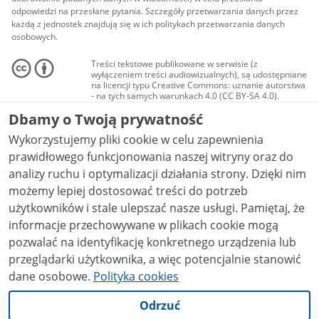
odpowiedzi na przesłane pytania. Szczegóły przetwarzania danych przez
każdą z jednostek znajdują się w ich politykach przetwarzania danych
osobowych.
Treści tekstowe publikowane w serwisie (z
wyłączeniem treści audiowizualnych), są udostępniane
na licencji typu Creative Commons: uznanie autorstwa
- na tych samych warunkach 4.0 (CC BY-SA 4.0).
Materiały audiowizualne, w tym zdjęcia, materiały
Dbamy o Twoją prywatność
audio i wideo, są udostępniane na licencji typu
Creative Commons: uznanie autorstwa użycie
Wykorzystujemy pliki cookie w celu zapewnienia
niekomercyjne - bez utworów zależnych 4.0 (CC BY-
NC-ND 4.0), o ile nie jest to stwierdzone inaczej.
prawidłowego funkcjonowania naszej witryny oraz do
analizy ruchu i optymalizacji działania strony. Dzięki nim
możemy lepiej dostosować treści do potrzeb
użytkowników i stale ulepszać nasze usługi. Pamiętaj, że
informacje przechowywane w plikach cookie mogą
pozwalać na identyfikację konkretnego urządzenia lub
przeglądarki użytkownika, a więc potencjalnie stanowić
dane osobowe.
Polityka cookies
Odrzuć