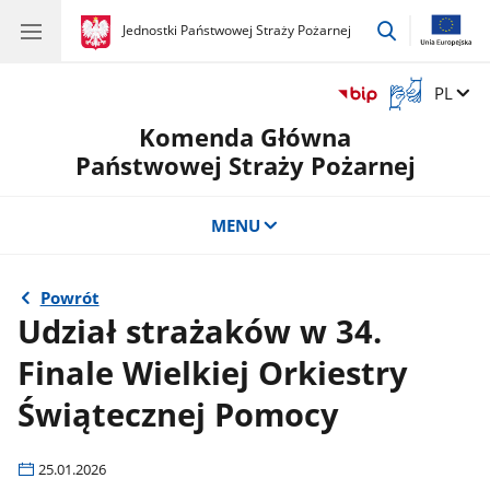
przejdź
gov.pl
Jednostki Państwowej Straży Pożarnej
gov.pl
Jednostki
do
Państwowej
wyszukiwar
Straży
Otwórz
Zmień 
PL
Pożarnej
okno
Komenda Główna
z
tłumaczem
Państwowej Straży Pożarnej
języka
migowego
MENU
Powrót
Udział strażaków w 34.
Finale Wielkiej Orkiestry
Świątecznej Pomocy
25.01.2026