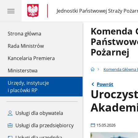
gov.pl
gov.pl
Jednostki Państwowej Straży Pożar
gov.pl
Jednostki
Państwowej
Straży
Komenda 
Pożarnej
gov.pl
Strona główna
Państwowe
Rada Ministrów
Pożarnej
Kancelaria Premiera
Komenda Główna P
Ministerstwa
Urzędy, instytucje
Powrót
Uroczyst
i placówki RP
Akademii
Usługi dla obywatela
Usługi dla przedsiębiorcy
15.05.2026
Usługi dla urzędnika