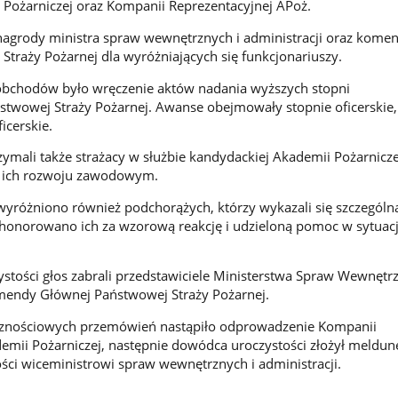
Pożarniczej oraz Kompanii Reprezentacyjnej APoż.
nagrody ministra spraw wewnętrznych i administracji oraz kome
traży Pożarnej dla wyróżniających się funkcjonariuszy.
bchodów było wręczenie aktów nadania wyższych stopni
twowej Straży Pożarnej. Awanse obejmowały stopnie oficerskie,
icerskie.
ymali także strażacy w służbie kandydackiej Akademii Pożarnicze
w ich rozwoju zawodowym.
wyróżniono również podchorążych, którzy wykazali się szczegól
honorowano ich za wzorową reakcję i udzieloną pomoc w sytuacj
ystości głos zabrali przedstawiciele Ministerstwa Spraw Wewnętrz
omendy Głównej Państwowej Straży Pożarnej.
cznościowych przemówień nastąpiło odprowadzenie Kompanii
emii Pożarniczej, następnie dowódca uroczystości złożył meldun
ści wiceministrowi spraw wewnętrznych i administracji.