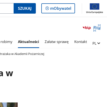
Logowanie
SZUKAJ
mObywatel
do
panelu
Otwórz
okno
z
tłumac
 robimy
Aktualności
Załatw sprawę
Kontakt
Zmień ję
PL
języka
migowe
Strażaka w Akademii Pożarniczej
ka w