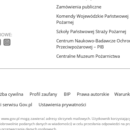
Zamówienia publiczne
Komendy Wojewódzkie Państwowej 
Pożarnej
Szkoły Państwowej Straży Pożarnej
IOWE:
Centrum Naukowo-Badawcze Ochro
Przeciwpożarowej – PIB
Centralne Muzeum Pożarnictwa
użba cywilna
Profil zaufany
BIP
Prawa autorskie
Warunki
i serwisu Gov.pl
Ustawienia prywatności
 www.gov.pl mogą zawierać adresy skrzynek mailowych. Użytkownik korzystający
dobrowolnie podanych danych w wiadomości) w celu przesłania odpowiedzi na prz
ach przetwarzania danych osobowych.