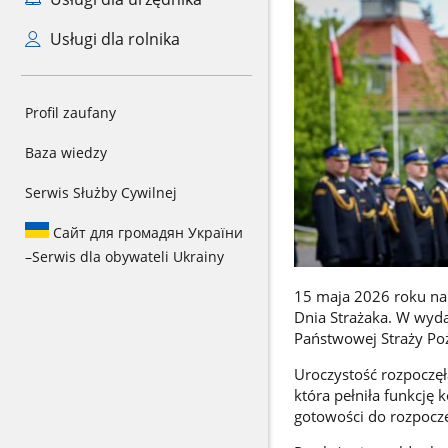
Usługi dla rolnika
Profil zaufany
Baza wiedzy
Serwis Służby Cywilnej
Сайт для громадян України
–
Serwis dla obywateli Ukrainy
15 maja 2026 roku na 
Dnia Strażaka. W wyda
Państwowej Straży Poż
Uroczystość rozpoczę
która pełniła funkcję
gotowości do rozpoczę