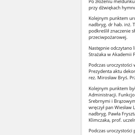
Po złożeniu meldunku 
przy dźwiękach hymnu 
Kolejnym punktem uro
nadbryg. dr hab. inż. 
podkreślił znaczenie 
przeciwpożarowej.
Następnie odczytano l
Strażaka w Akademii P
Podczas uroczystości
Prezydenta aktu dekor
rez. Mirosław Bryś. Pr
Kolejnym punktem był
Administracji. Funkcj
Srebrnymi i Brązowym
wręczył pan Wiesław L
nadbryg. Pawła Frysz
Klimczaka, prof. ucze
Podczas uroczystości 