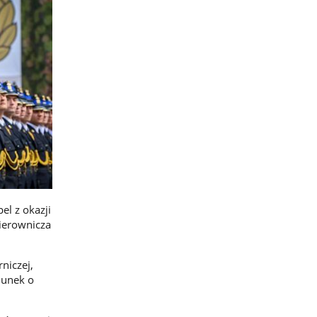
el z okazji
kierownicza
niczej,
dunek o