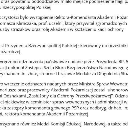
oraz powitaniu pododdziałów miało miejsce podniesienie flagi 
Rzeczypospolitej Polskiej.
czystości było wystąpienie Rektora-Komendanta Akademii Pożarn
Tomasza Klimczaka, prof. uczelni, który przywitał zgromadzonych 
służby strażaków oraz rolę Akademii w kształceniu kadr ochrony
ist Prezydenta Rzeczypospolitej Polskiej skierowany do uczestni
ożarniczej.
 wręczono odznaczenia państwowe nadane przez Prezydenta RP. 
acji dokonał Zastępca Szefa Biura Bezpieczeństwa Narodowego g
zyznano m.in. złote, srebrne i brązowe Medale za Długoletnią Słu
o wręczenie odznaczeń nadanych przez Ministra Spraw Wewnętr
onariusze oraz pracownicy Akademii Pożarniczej zostali uhonoro
i Odznakami „Zasłużony dla Ochrony Przeciwpożarowej”. Odzna
eśniakiewicz wiceminister spraw wewnętrznych i administracji w
taka zastępcy komendanta głównego PSP oraz nadbryg. dr hab. in
lni, rektora-komendanta Akademii Pożarniczej.
przyznano również Medal Komisji Edukacji Narodowej, a także od