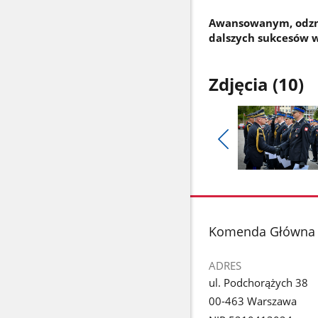
Awansowanym, odzna
dalszych sukcesów w
Zdjęcia (10)
Pokaż
poprzednie
Pokaż
zdjęcia
zdjęcie
1
z
stopka
Komenda Główna P
galerii.
ADRES
ul. Podchorążych 38
00-463 Warszawa