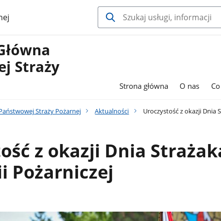
nej
Główna
j Straży
Strona główna
O nas
Co
aństwowej Straży Pożarnej
Aktualności
Uroczystość z okazji Dnia 
ość z okazji Dnia Straża
 Pożarniczej