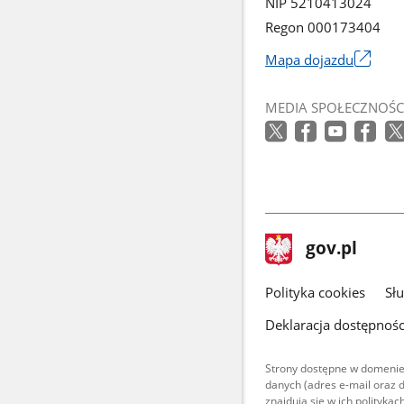
NIP 5210413024
Regon 000173404
Mapa dojazdu
Link
otworzy
MEDIA SPOŁECZNOŚC
się
w
nowym
oknie
stopka
Strona
gov.pl
gov.pl
główna
gov.pl
Polityka cookies
Sł
Deklaracja dostępnośc
Strony dostępne w domenie
danych (adres e-mail oraz 
znajdują się w ich polityk