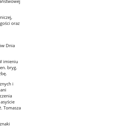
państwowej
iczej,
gości oraz
ków Dnia
W imieniu
en. bryg.
żbę.
znych i
wani
czenia
 asyście
ż. Tomasza
znaki