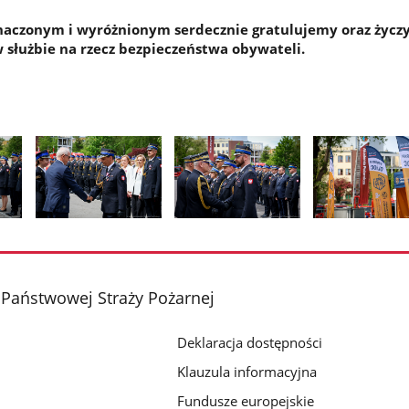
czonym i wyróżnionym serdecznie gratulujemy oraz życ
 służbie na rzecz bezpieczeństwa obywateli.
Pokaż
Pokaż
Pokaż
zdjęcie
zdjęcie
zdjęcie
2
3
4
z
z
z
aństwowej Straży Pożarnej
galerii.
galerii.
galerii.
Deklaracja dostępności
Klauzula informacyjna
Fundusze europejskie