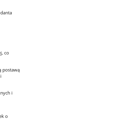
ndanta
j, co
ną postawą
i
nych i
ek o