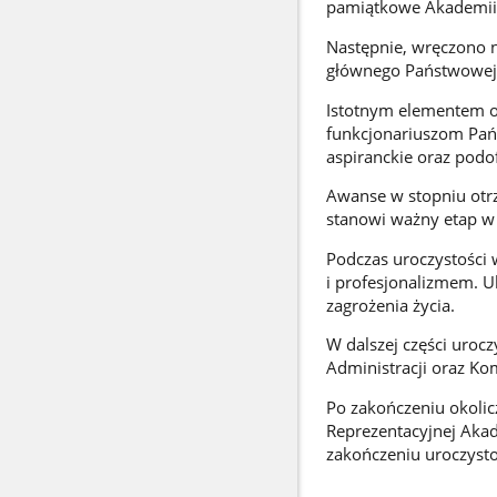
pamiątkowe Akademii 
Następnie, wręczono 
głównego Państwowej S
Istotnym elementem o
funkcjonariuszom Pańs
aspiranckie oraz podof
Awanse w stopniu otrz
stanowi ważny etap 
Podczas uroczystości 
i profesjonalizmem. U
zagrożenia życia.
W dalszej części urocz
Administracji oraz K
Po zakończeniu okoli
Reprezentacyjnej Akad
zakończeniu uroczysto