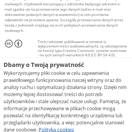
mailowych. Użytkownik korzystający z odnośnika będącego adresem e-
mail zgadza się na przetwarzanie jego danych (adres e-mail oraz
dobrowolnie podanych danych w wiadomości) w celu przesłania
odpowiedzi na przesłane pytania. Szczegóły przetwarzania danych przez
każdą z jednostek znajdują się w ich politykach przetwarzania danych
osobowych.
Treści tekstowe publikowane w serwisie (z
wyłączeniem treści audiowizualnych), są udostępniane
na licencji typu Creative Commons: uznanie autorstwa
- na tych samych warunkach 4.0 (CC BY-SA 4.0).
Materiały audiowizualne, w tym zdjęcia, materiały
Dbamy o Twoją prywatność
audio i wideo, są udostępniane na licencji typu
Creative Commons: uznanie autorstwa użycie
Wykorzystujemy pliki cookie w celu zapewnienia
niekomercyjne - bez utworów zależnych 4.0 (CC BY-
NC-ND 4.0), o ile nie jest to stwierdzone inaczej.
prawidłowego funkcjonowania naszej witryny oraz do
analizy ruchu i optymalizacji działania strony. Dzięki nim
możemy lepiej dostosować treści do potrzeb
użytkowników i stale ulepszać nasze usługi. Pamiętaj, że
informacje przechowywane w plikach cookie mogą
pozwalać na identyfikację konkretnego urządzenia lub
przeglądarki użytkownika, a więc potencjalnie stanowić
dane osobowe.
Polityka cookies