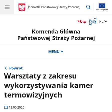
przejdź
gov.pl
Jednostki Państwowej Straży Pożarnej
gov.pl
Jednostki
do
Państwowej
wyszukiwar
Straży
Otwórz
Zmień 
PL
Pożarnej
okno
Komenda Główna
z
tłumaczem
Państwowej Straży Pożarnej
języka
migowego
MENU
Powrót
Warsztaty z zakresu
wykorzystywania kamer
termowizyjnych
12.06.2026