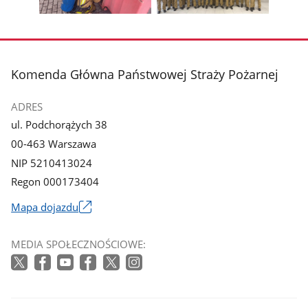
galerii.
galerii.
Pokaż
Pokaż
zdjęcie
zdjęcie
3
4
z
z
stopka
Komenda Główna Państwowej Straży Pożarnej
galerii.
galerii.
ADRES
ul. Podchorążych 38
00-463 Warszawa
NIP 5210413024
Regon 000173404
Mapa dojazdu
Link
otworzy
MEDIA SPOŁECZNOŚCIOWE:
się
w
nowym
oknie