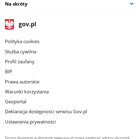
Na skróty
stopka
Strona
gov.pl
gov.pl
główna
gov.pl
Polityka cookies
Służba cywilna
Profil zaufany
BIP
Prawa autorskie
Warunki korzystania
Geoportal
Deklaracja dostępności serwisu Gov.pl
Ustawienia prywatności
Strony dostępne w domenie www.gov.pl mogą zawierać adresy skrzynek