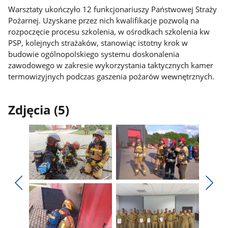
Warsztaty ukończyło 12 funkcjonariuszy Państwowej Straży
Pożarnej. Uzyskane przez nich kwalifikacje pozwolą na
rozpoczęcie procesu szkolenia, w ośrodkach szkolenia kw
PSP, kolejnych strażaków, stanowiąc istotny krok w
budowie ogólnopolskiego systemu doskonalenia
zawodowego w zakresie wykorzystania taktycznych kamer
termowizyjnych podczas gaszenia pożarów wewnętrznych.
Zdjęcia (5)
Pokaż
Pokaż
zdjęcie
zdjęcie
Pokaż
Poka
1
2
poprzednie
nest
z
z
zdjęcia
zdjęc