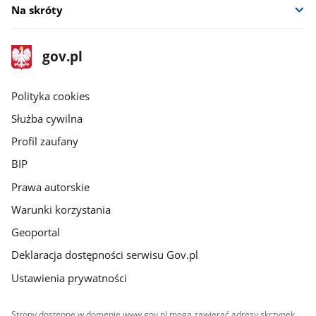
Na skróty
stopka
Strona
gov.pl
gov.pl
główna
gov.pl
Polityka cookies
Służba cywilna
Profil zaufany
BIP
Prawa autorskie
Warunki korzystania
Geoportal
Deklaracja dostępności serwisu Gov.pl
Ustawienia prywatności
Strony dostępne w domenie www.gov.pl mogą zawierać adresy skrzynek