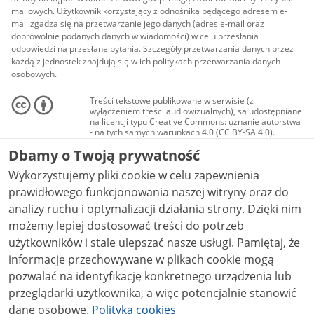
mailowych. Użytkownik korzystający z odnośnika będącego adresem e-
mail zgadza się na przetwarzanie jego danych (adres e-mail oraz
dobrowolnie podanych danych w wiadomości) w celu przesłania
odpowiedzi na przesłane pytania. Szczegóły przetwarzania danych przez
każdą z jednostek znajdują się w ich politykach przetwarzania danych
osobowych.
Treści tekstowe publikowane w serwisie (z
wyłączeniem treści audiowizualnych), są udostępniane
na licencji typu Creative Commons: uznanie autorstwa
- na tych samych warunkach 4.0 (CC BY-SA 4.0).
Materiały audiowizualne, w tym zdjęcia, materiały
Dbamy o Twoją prywatność
audio i wideo, są udostępniane na licencji typu
Creative Commons: uznanie autorstwa użycie
Wykorzystujemy pliki cookie w celu zapewnienia
niekomercyjne - bez utworów zależnych 4.0 (CC BY-
NC-ND 4.0), o ile nie jest to stwierdzone inaczej.
prawidłowego funkcjonowania naszej witryny oraz do
analizy ruchu i optymalizacji działania strony. Dzięki nim
możemy lepiej dostosować treści do potrzeb
użytkowników i stale ulepszać nasze usługi. Pamiętaj, że
informacje przechowywane w plikach cookie mogą
pozwalać na identyfikację konkretnego urządzenia lub
przeglądarki użytkownika, a więc potencjalnie stanowić
dane osobowe.
Polityka cookies