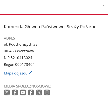
stopka
Komenda Główna Państwowej Straży Pożarnej
ADRES
ul. Podchorążych 38
00-463 Warszawa
NIP 5210413024
Regon 000173404
Mapa dojazdu
Link
otworzy
MEDIA SPOŁECZNOŚCIOWE:
się
w
nowym
oknie