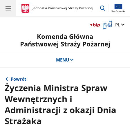
przejdź
gov.pl
Jednostki Państwowej Straży Pożarnej
gov.pl
Jednostki
do
Państwowej
wyszukiwar
Straży
Otwórz
Zmień 
PL
Pożarnej
okno
Komenda Główna
z
tłumaczem
Państwowej Straży Pożarnej
języka
migowego
MENU
Powrót
Życzenia Ministra Spraw
Wewnętrznych i
Administracji z okazji Dnia
Strażaka