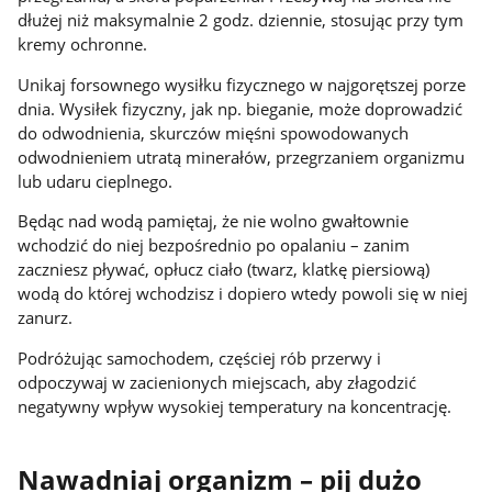
dłużej niż maksymalnie 2 godz. dziennie, stosując przy tym
kremy ochronne.
Unikaj forsownego wysiłku fizycznego w najgorętszej porze
dnia. Wysiłek fizyczny, jak np. bieganie, może doprowadzić
do odwodnienia, skurczów mięśni spowodowanych
odwodnieniem utratą minerałów, przegrzaniem organizmu
lub udaru cieplnego.
Będąc nad wodą pamiętaj, że nie wolno gwałtownie
wchodzić do niej bezpośrednio po opalaniu – zanim
zaczniesz pływać, opłucz ciało (twarz, klatkę piersiową)
wodą do której wchodzisz i dopiero wtedy powoli się w niej
zanurz.
Podróżując samochodem, częściej rób przerwy i
odpoczywaj w zacienionych miejscach, aby złagodzić
negatywny wpływ wysokiej temperatury na koncentrację.
Nawadniaj organizm – pij dużo