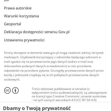
Prawa autorskie
Warunki korzystania
Geoportal
Deklaracja dostępności serwisu Gov.pl
Ustawienia prywatności
Strony dostępne w domenie www.gov.pl mogą zawierać adresy skrzynek
mailowych. Użytkownik korzystający z odnośnika będącego adresem e-
mail zgadza się na przetwarzanie jego danych (adres e-mail oraz
dobrowolnie podanych danych w wiadomości) w celu przesłania
odpowiedzi na przesłane pytania. Szczegóły przetwarzania danych przez
każdą z jednostek znajdują się w ich politykach przetwarzania danych
osobowych.
Treści tekstowe publikowane w serwisie (z
wyłączeniem treści audiowizualnych), są udostępniane
na licencji typu Creative Commons: uznanie autorstwa
- na tych samych warunkach 4.0 (CC BY-SA 4.0).
Materiały audiowizualne, w tym zdjęcia, materiały
Dbamy o Twoją prywatność
audio i wideo, są udostępniane na licencji typu