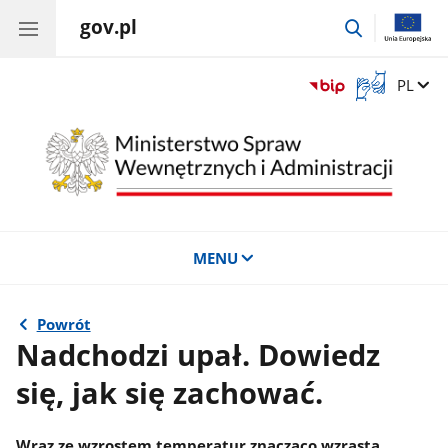
gov.pl
przejdź
do
wyszukiwar
Otwórz
Zmień 
PL
okno
z
tłumaczem
języka
migowego
MENU
Powrót
Nadchodzi upał. Dowiedz
się, jak się zachować.
Wraz ze wzrostem temperatur znacząco wzrasta