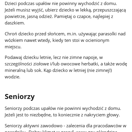
Dzieci podczas upałów nie powinny wychodzić z domu.
Jeżeli musisz wyjść, ubierz dziecko w lekką, przepuszczającą
powietrze, jasną odzież. Pamiętaj o czapce, najlepiej z
daszkiem.
Chroń dziecko przed słońcem, m.in. używając parasolki nad
wózkiem nawet wtedy, kiedy ten stoi w ocienionym
miejscu.
Podawaj dziecku letnie, lecz nie zimne napoje, w
szczególności ziołowe i/lub owocowe herbatki, a także wodę
mineralną lub sok. Kąp dziecko w letniej (nie zimnej!)
wodzie.
Seniorzy
Seniorzy podczas upałów nie powinni wychodzić z domu.
Jeżeli jest to niezbędne, to koniecznie z nakryciem głowy.
Seniorzy aktywni zawodowo - zalecenia dla pracodawców w
poradniku „Dobry klimat w pracy” www.gov.pl/rodzina.