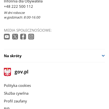
Infolinia dla Obywatela
+48 222 500 112
W dni robocze
w godzinach: 8:00-16:00
MEDIA SPOŁECZNOŚCIOWE:
Na skróty
stopka
Strona
gov.pl
gov.pl
główna
gov.pl
Polityka cookies
Służba cywilna
Profil zaufany
BIP