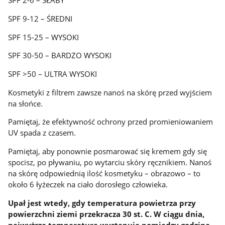
SPF 2-6 – SŁABY
SPF 9-12 – ŚREDNI
SPF 15-25 – WYSOKI
SPF 30-50 – BARDZO WYSOKI
SPF >50 – ULTRA WYSOKI
Kosmetyki z filtrem zawsze nanoś na skórę przed wyjściem
na słońce.
Pamiętaj, że efektywność ochrony przed promieniowaniem
UV spada z czasem.
Pamiętaj, aby ponownie posmarować się kremem gdy się
spocisz, po pływaniu, po wytarciu skóry ręcznikiem. Nanoś
na skórę odpowiednią ilość kosmetyku – obrazowo – to
około 6 łyżeczek na ciało dorosłego człowieka.
Upał jest wtedy, gdy temperatura powietrza przy
powierzchni ziemi przekracza 30 st. C. W ciągu dnia,
najwyższa temperatura występuje pomiędzy godziną