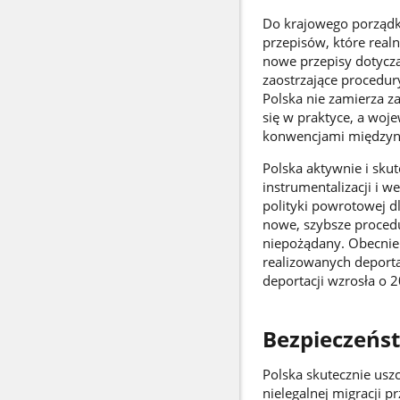
Do krajowego porządk
przepisów, które rea
nowe przepisy dotyczą
zaostrzające procedu
Polska nie zamierza z
się w praktyce, a woj
konwencjami między
Polska aktywnie i skut
instrumentalizacji i w
polityki powrotowej d
nowe, szybsze proced
niepożądany. Obecnie 
realizowanych deporta
deportacji wzrosła o 
Bezpieczeńs
Polska skutecznie uszc
nielegalnej migracji 