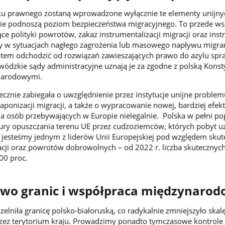
u prawnego zostaną wprowadzone wyłącznie te elementy unijny
lnie podnoszą poziom bezpieczeństwa migracyjnego. To przede w
ce polityki powrotów, zakaz instrumentalizacji migracji oraz ins
ry w sytuacjach nagłego zagrożenia lub masowego napływu migra
atem odchodzić od rozwiązań zawieszających prawo do azylu spr
ewódzkie sądy administracyjne uznają je za zgodne z polską Konst
narodowymi.
ecznie zabiegała o uwzględnienie przez instytucje unijne problem
eaponizacji migracji, a także o wypracowanie nowej, bardziej efek
la osób przebywających w Europie nielegalnie. Polska w pełni po
ury opuszczania terenu UE przez cudzoziemców, których pobyt u
jesteśmy jednym z liderów Unii Europejskiej pod względem skut
cji oraz powrotów dobrowolnych – od 2022 r. liczba skutecznyc
200 proc.
two granic i współpraca międzynaro
zelniła granicę polsko-białoruską, co radykalnie zmniejszyło skal
przez terytorium kraju. Prowadzimy ponadto tymczasowe kontrole