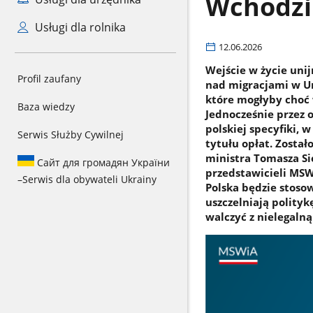
Wchodzi 
Usługi dla rolnika
12.06.2026
Wejście w życie uni
Profil zaufany
nad migracjami w Un
które mogłyby choć 
Baza wiedzy
Jednocześnie przez 
polskiej specyfiki, 
Serwis Służby Cywilnej
tytułu opłat. Został
ministra Tomasza Si
Сайт для громадян України
przedstawicieli MSWi
–
Serwis dla obywateli Ukrainy
Polska będzie stosow
uszczelniają polity
walczyć z nielegalną