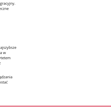
gracyjny.
eczne
najszybsze
ia w
ytetem
z
ądzania
ostać