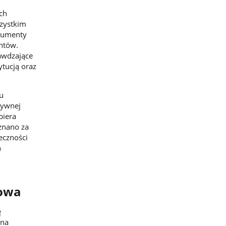
ch
szystkim
trumenty
ntów.
awdzające
ytucją oraz
u
tywnej
piera
znano za
eczności
h
dowa
ę
 na