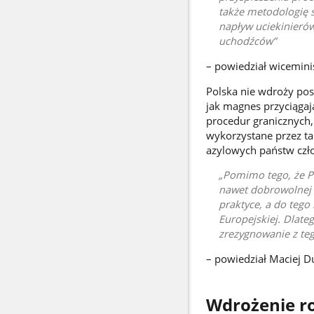
także metodologię s
napływ uciekinierów
uchodźców
– powiedział wicemini
Polska nie wdroży pos
jak magnes przyciągaj
procedur granicznych,
wykorzystane przez ta
azylowych państw czło
Pomimo tego, że Po
nawet dobrowolnej r
praktyce, a do tego
Europejskiej. Dlate
zrezygnowanie z te
– powiedział Maciej D
Wdrożenie r