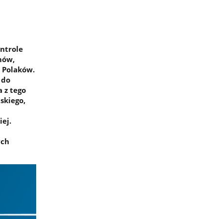
ntrole
mów,
 Polaków.
 do
a z tego
skiego,
iej.
ych