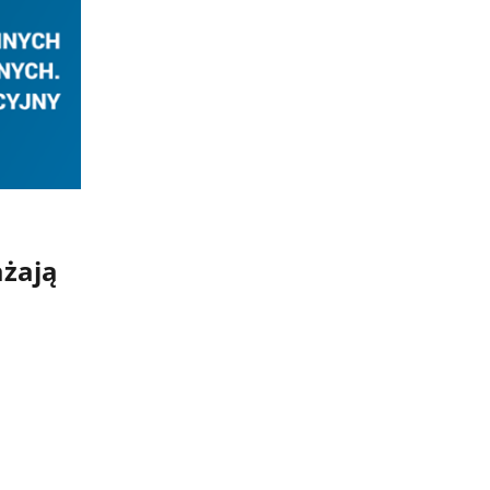
ażają