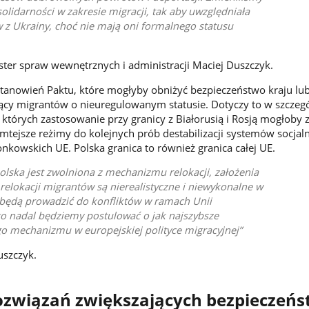
olidarności w zakresie migracji, tak aby uwzględniała
 z Ukrainy, choć nie mają oni formalnego statusu
ster spraw wewnętrznych i administracji Maciej Duszczyk.
tanowień Paktu, które mogłyby obniżyć bezpieczeństwo kraju lub
ący migrantów o nieuregulowanym statusie. Dotyczy to w szczeg
 których zastosowanie przy granicy z Białorusią i Rosją mogłoby 
mtejsze reżimy do kolejnych prób destabilizacji systemów socjaln
nkowskich UE. Polska granica to również granica całej UE.
lska jest zwolniona z mechanizmu relokacji, założenia
elokacji migrantów są nierealistyczne i niewykonalne w
 będą prowadzić do konfliktów w ramach Unii
go nadal będziemy postulować o jak najszybsze
go mechanizmu w europejskiej polityce migracyjnej
uszczyk.
ozwiązań zwiększających bezpieczeń