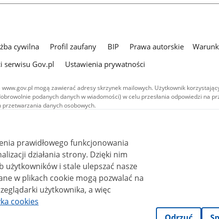
użba cywilna
Profil zaufany
BIP
Prawa autorskie
Warunki
i serwisu Gov.pl
Ustawienia prywatności
 www.gov.pl mogą zawierać adresy skrzynek mailowych. Użytkownik korzystający
dobrowolnie podanych danych w wiadomości) w celu przesłania odpowiedzi na prz
ach przetwarzania danych osobowych.
we publikowane w serwisie (z wyłączeniem treści audiowizualnych), są
 na licencji typu Creative Commons: uznanie autorstwa - na tych samych
 (CC BY-SA 4.0). Materiały audiowizualne, w tym zdjęcia, materiały audio i wideo
ienia prawidłowego funkcjonowania
ane na licencji typu Creative Commons: uznanie autorstwa użycie niekomercyjne 
ależnych 4.0 (CC BY-NC-ND 4.0), o ile nie jest to stwierdzone inaczej.
i działania strony. Dzięki nim
 użytkowników i stale ulepszać nasze
zeglądarki użytkownika, a więc
yka cookies
Odrzuć
Sp