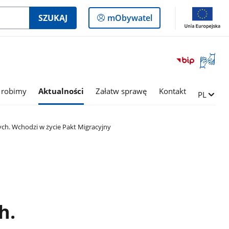
Logowanie
SZUKAJ
mObywatel
do
panelu
Otwórz
okno
z
tłumac
 robimy
Aktualności
Załatw sprawę
Kontakt
Zmień ję
PL
języka
migowe
ch. Wchodzi w życie Pakt Migracyjny
h.