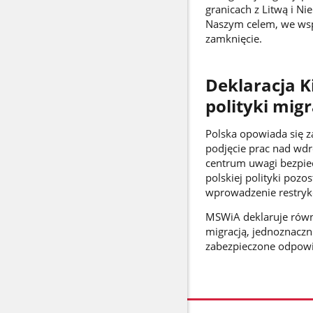
granicach z Litwą i N
Naszym celem, we wspó
zamknięcie.
Deklaracja K
polityki mig
Polska opowiada się za
podjęcie prac nad wdr
centrum uwagi bezpie
polskiej polityki poz
wprowadzenie restrykc
MSWiA deklaruje równ
migracją, jednoznaczn
zabezpieczone odpowie