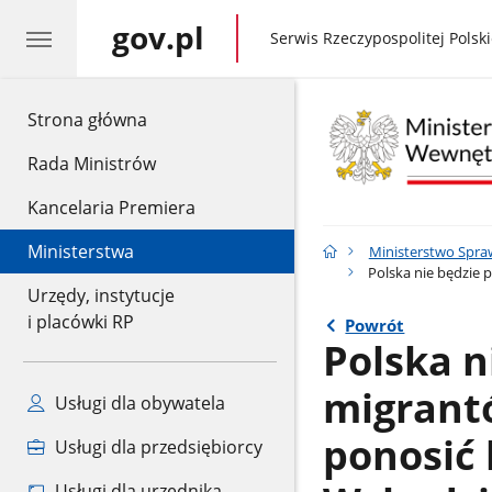
gov.pl
gov.pl
Serwis Rzeczypospolitej Polski
gov.pl
Strona główna
Rada Ministrów
Kancelaria Premiera
Ministerstwa
Ministerstwo Spra
Polska nie będzie 
Urzędy, instytucje
i placówki RP
Powrót
Polska n
migrantó
Usługi dla obywatela
ponosić 
Usługi dla przedsiębiorcy
Usługi dla urzędnika