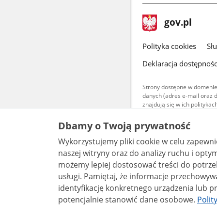
stopka
Strona
gov.pl
gov.pl
główna
gov.pl
Polityka cookies
Sł
Deklaracja dostępnośc
Strony dostępne w domenie
danych (adres e-mail oraz 
znajdują się w ich polityk
Treści teksto
Dbamy o Twoją prywatność
udostępniane
warunkach 4.0
Wykorzystujemy pliki cookie w celu zapewn
są udostępni
bez utworów z
naszej witryny oraz do analizy ruchu i optymalizacj
możemy lepiej dostosować treści do potrzeb
usługi. Pamiętaj, że informacje przechowywane w plikach cookie mogą pozwalać na
identyfikację konkretnego urządzenia lub pr
potencjalnie stanowić dane osobowe.
Polit