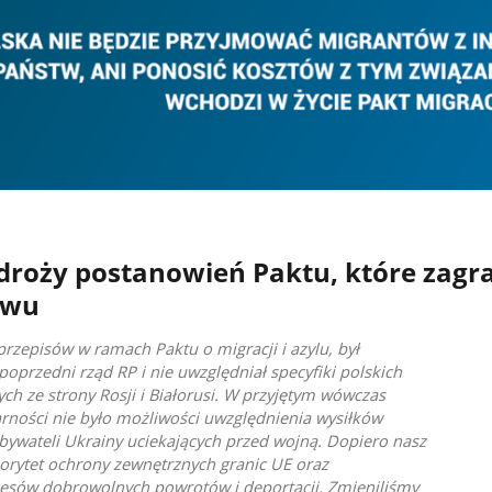
droży postanowień Paktu, które zagr
twu
przepisów w ramach Paktu o migracji i azylu, był
oprzedni rząd RP i nie uwzględniał specyfiki polskich
h ze strony Rosji i Białorusi. W przyjętym wówczas
rności nie było możliwości uwzględnienia wysiłków
obywateli Ukrainy uciekających przed wojną. Dopiero nasz
orytet ochrony zewnętrznych granic UE oraz
cesów dobrowolnych powrotów i deportacji. Zmieniliśmy