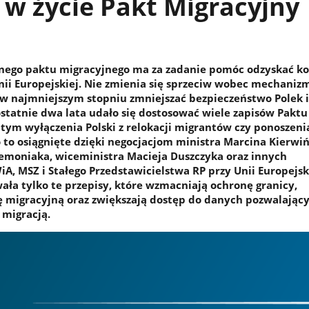
w życie Pakt Migracyjny
jnego paktu migracyjnego ma za zadanie pomóc odzyskać ko
ii Europejskiej. Nie zmienia się sprzeciw wobec mechaniz
w najmniejszym stopniu zmniejszać bezpieczeństwo Polek i
ostatnie dwa lata udało się dostosować wiele zapisów Paktu
w tym wyłączenia Polski z relokacji migrantów czy ponoszeni
o to osiągnięte dzięki negocjacjom ministra Marcina Kierwiń
emoniaka, wiceministra Macieja Duszczyka oraz innych
A, MSZ i Stałego Przedstawicielstwa RP przy Unii Europejsk
ała tylko te przepisy, które wzmacniają ochronę granicy,
kę migracyjną oraz zwiększają dostęp do danych pozwalając
 migracją.