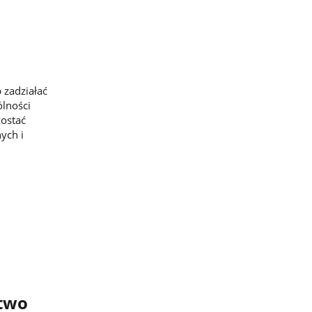
 zadziałać
ólności
zostać
ych i
stwo