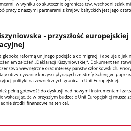
iemcami, w wyniku co skutecznie ogranicza tzw. wschodni szlak mi
łpracy z naszymi partnerami z krajów bałtyckich jest jego ostat
iszyniowska - przyszłość europejskiej
racyjnej
 głęboką reformą unijnego podejścia do migracji i apeluje o jak 
ożeniem założeń „Deklaracji Kiszyniowskiej”. Dokument ten staw
czeństwo wewnętrzne oraz interesy państw członkowskich. Prior
ostaje utrzymywanie korzyści płynących ze Strefy Schengen poprze
yjnej polityki na zewnętrznych granicach Unii Europejskiej.
ież pełną gotowość do dyskusji nad nowymi instrumentami zarz
ie wskazując, że w przyszłym budżecie Unii Europejskiej muszą z
dnie środki finansowe na ten cel.