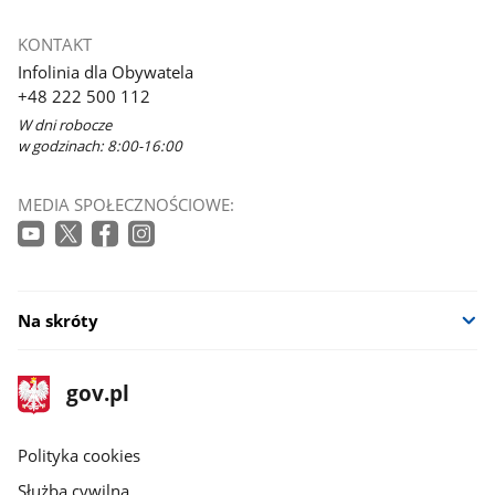
KONTAKT
Infolinia dla Obywatela
+48 222 500 112
W dni robocze
w godzinach: 8:00-16:00
MEDIA SPOŁECZNOŚCIOWE:
Na skróty
stopka
Strona
gov.pl
gov.pl
główna
gov.pl
Polityka cookies
Służba cywilna