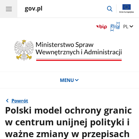
gov.pl
przejdź
do
wyszukiwar
Otwórz
Zmień 
PL
okno
z
tłumaczem
języka
migowego
MENU
Powrót
Polski model ochrony granic
w centrum unijnej polityki i
ważne zmiany w przepisach