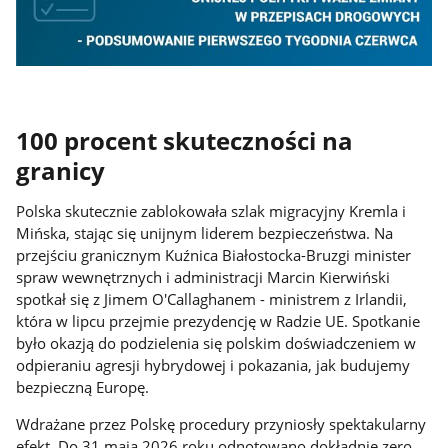
100 procent skuteczności na
granicy
Polska skutecznie zablokowała szlak migracyjny Kremla i
Mińska, stając się unijnym liderem bezpieczeństwa. Na
przejściu granicznym Kuźnica Białostocka-Bruzgi minister
spraw wewnętrznych i administracji Marcin Kierwiński
spotkał się z Jimem O'Callaghanem - ministrem z Irlandii,
która w lipcu przejmie prezydencję w Radzie UE. Spotkanie
było okazją do podzielenia się polskim doświadczeniem w
odpieraniu agresji hybrydowej i pokazania, jak budujemy
bezpieczną Europę.
Wdrażane przez Polskę procedury przyniosły spektakularny
efekt. Do 31 maja 2026 roku odnotowano dokładnie zero