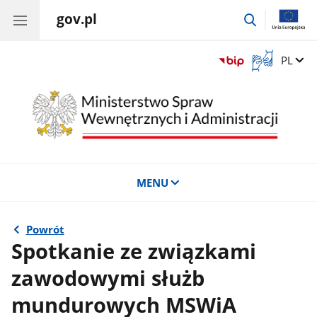
gov.pl
przejdź
do
wyszukiwar
Otwórz
Zmień 
PL
okno
z
tłumaczem
języka
migowego
MENU
Powrót
Spotkanie ze związkami
zawodowymi służb
mundurowych MSWiA