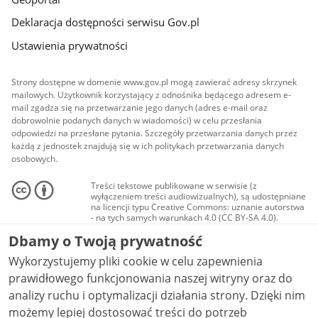
Deklaracja dostępności serwisu Gov.pl
Ustawienia prywatności
Strony dostępne w domenie www.gov.pl mogą zawierać adresy skrzynek
mailowych. Użytkownik korzystający z odnośnika będącego adresem e-
mail zgadza się na przetwarzanie jego danych (adres e-mail oraz
dobrowolnie podanych danych w wiadomości) w celu przesłania
odpowiedzi na przesłane pytania. Szczegóły przetwarzania danych przez
każdą z jednostek znajdują się w ich politykach przetwarzania danych
osobowych.
Treści tekstowe publikowane w serwisie (z
wyłączeniem treści audiowizualnych), są udostępniane
na licencji typu Creative Commons: uznanie autorstwa
- na tych samych warunkach 4.0 (CC BY-SA 4.0).
Materiały audiowizualne, w tym zdjęcia, materiały
Dbamy o Twoją prywatność
audio i wideo, są udostępniane na licencji typu
Creative Commons: uznanie autorstwa użycie
Wykorzystujemy pliki cookie w celu zapewnienia
niekomercyjne - bez utworów zależnych 4.0 (CC BY-
NC-ND 4.0), o ile nie jest to stwierdzone inaczej.
prawidłowego funkcjonowania naszej witryny oraz do
analizy ruchu i optymalizacji działania strony. Dzięki nim
możemy lepiej dostosować treści do potrzeb