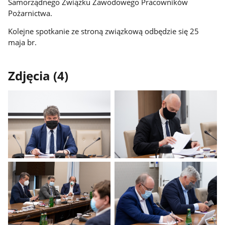
Samorządnego Związku Zawodowego Pracowników
Pożarnictwa.
Kolejne spotkanie ze stroną związkową odbędzie się 25
maja br.
Zdjęcia (4)
Pokaż
Pokaż
zdjęcie
zdjęcie
1
2
z
z
galerii.
galerii.