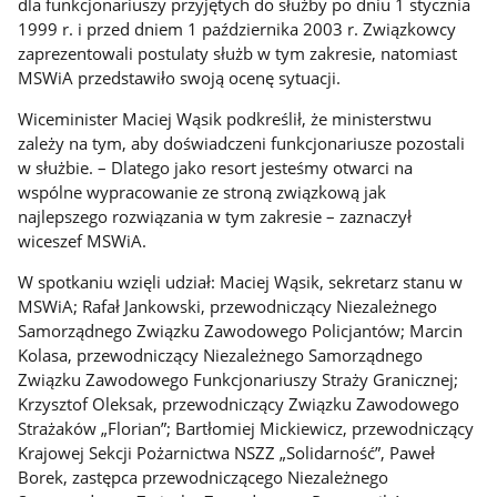
dla funkcjonariuszy przyjętych do służby po dniu 1 stycznia
1999 r. i przed dniem 1 października 2003 r. Związkowcy
zaprezentowali postulaty służb w tym zakresie, natomiast
MSWiA przedstawiło swoją ocenę sytuacji.
Wiceminister Maciej Wąsik podkreślił, że ministerstwu
zależy na tym, aby doświadczeni funkcjonariusze pozostali
w służbie. – Dlatego jako resort jesteśmy otwarci na
wspólne wypracowanie ze stroną związkową jak
najlepszego rozwiązania w tym zakresie – zaznaczył
wiceszef MSWiA.
W spotkaniu wzięli udział: Maciej Wąsik, sekretarz stanu w
MSWiA; Rafał Jankowski, przewodniczący Niezależnego
Samorządnego Związku Zawodowego Policjantów; Marcin
Kolasa, przewodniczący Niezależnego Samorządnego
Związku Zawodowego Funkcjonariuszy Straży Granicznej;
Krzysztof Oleksak, przewodniczący Związku Zawodowego
Strażaków „Florian”; Bartłomiej Mickiewicz, przewodniczący
Krajowej Sekcji Pożarnictwa NSZZ „Solidarność”, Paweł
Borek, zastępca przewodniczącego Niezależnego