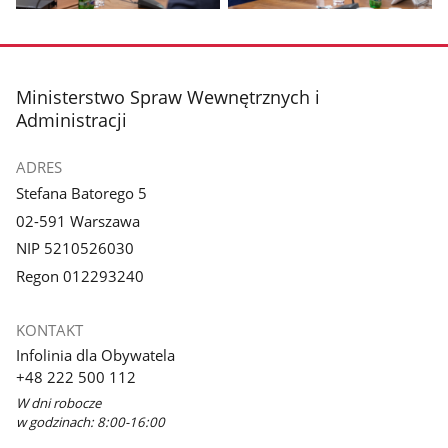
Pokaż
Pokaż
zdjęcie
zdjęcie
3
4
z
z
stopka
Ministerstwo Spraw Wewnętrznych i
galerii.
galerii.
Administracji
ADRES
Stefana Batorego 5
02-591 Warszawa
NIP 5210526030
Regon 012293240
KONTAKT
Infolinia dla Obywatela
+48 222 500 112
W dni robocze
w godzinach: 8:00-16:00