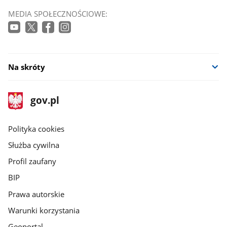
MEDIA SPOŁECZNOŚCIOWE:
Na skróty
stopka
Strona
gov.pl
gov.pl
główna
gov.pl
Polityka cookies
Służba cywilna
Profil zaufany
BIP
Prawa autorskie
Warunki korzystania
Geoportal