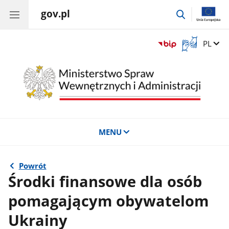
gov.pl
przejdź
do
wyszukiwar
Otwórz
Zmień 
PL
okno
z
tłumaczem
języka
migowego
MENU
Powrót
Środki finansowe dla osób
pomagającym obywatelom
Ukrainy