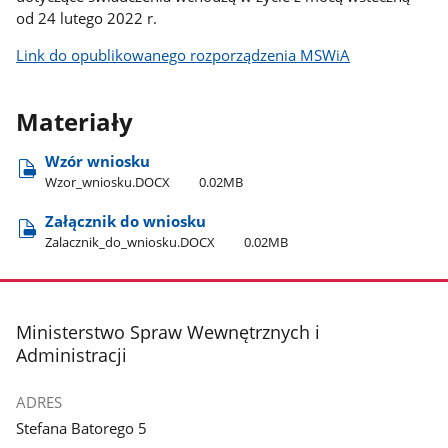
od 24 lutego 2022 r.
Link do opublikowanego rozporządzenia MSWiA
Materiały
Wzór wniosku
Wzor​_wniosku.DOCX
0.02MB
Załącznik do wniosku
Zalacznik​_do​_wniosku.DOCX
0.02MB
stopka
Ministerstwo Spraw Wewnętrznych i
Administracji
ADRES
Stefana Batorego 5