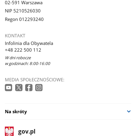
02-591 Warszawa
NIP 5210526030
Regon 012293240
KONTAKT
Infolinia dla Obywatela
+48 222 500 112
W dni robocze
w godzinach: 8:00-16:00
MEDIA SPOŁECZNOŚCIOWE:
Na skróty
stopka
Strona
gov.pl
gov.pl