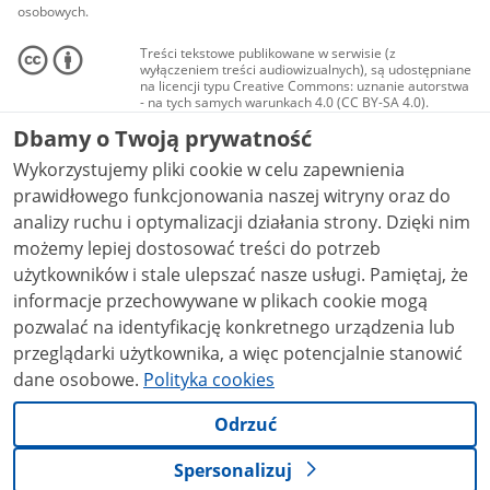
osobowych.
Treści tekstowe publikowane w serwisie (z
wyłączeniem treści audiowizualnych), są udostępniane
na licencji typu Creative Commons: uznanie autorstwa
- na tych samych warunkach 4.0 (CC BY-SA 4.0).
Materiały audiowizualne, w tym zdjęcia, materiały
Dbamy o Twoją prywatność
audio i wideo, są udostępniane na licencji typu
Creative Commons: uznanie autorstwa użycie
Wykorzystujemy pliki cookie w celu zapewnienia
niekomercyjne - bez utworów zależnych 4.0 (CC BY-
NC-ND 4.0), o ile nie jest to stwierdzone inaczej.
prawidłowego funkcjonowania naszej witryny oraz do
analizy ruchu i optymalizacji działania strony. Dzięki nim
możemy lepiej dostosować treści do potrzeb
użytkowników i stale ulepszać nasze usługi. Pamiętaj, że
informacje przechowywane w plikach cookie mogą
pozwalać na identyfikację konkretnego urządzenia lub
przeglądarki użytkownika, a więc potencjalnie stanowić
dane osobowe.
Polityka cookies
Odrzuć
Spersonalizuj