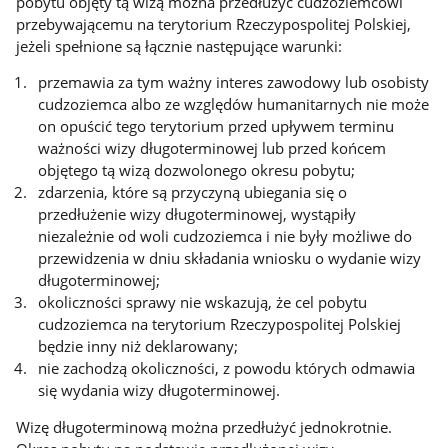
pobytu objęty tą wizą można przedłużyć cudzoziemcowi
przebywającemu na terytorium Rzeczypospolitej Polskiej,
jeżeli spełnione są łącznie następujące warunki:
przemawia za tym ważny interes zawodowy lub osobisty
cudzoziemca albo ze względów humanitarnych nie może
on opuścić tego terytorium przed upływem terminu
ważności wizy długoterminowej lub przed końcem
objętego tą wizą dozwolonego okresu pobytu;
zdarzenia, które są przyczyną ubiegania się o
przedłużenie wizy długoterminowej, wystąpiły
niezależnie od woli cudzoziemca i nie były możliwe do
przewidzenia w dniu składania wniosku o wydanie wizy
długoterminowej;
okoliczności sprawy nie wskazują, że cel pobytu
cudzoziemca na terytorium Rzeczypospolitej Polskiej
będzie inny niż deklarowany;
nie zachodzą okoliczności, z powodu których odmawia
się wydania wizy długoterminowej.
Wizę długoterminową można przedłużyć jednokrotnie.