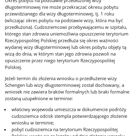
Okres pobytu na podstawie przedłużonej wizy
długoterminowej nie może przekraczać okresu pobytu
przewidzianego dla wizy długoterminowej, tj. 1 roku
(wliczając okres pobytu na podstawie wizy, która ma być
przedłużona). Cudzoziemcowi przebywającemu w szpitalu,
którego stan zdrowia uniemożliwia opuszczenie terytorium
Rzeczypospolitej Polskiej przedłuża się okres ważności
wydanej wizy długoterminowej lub okres pobytu objęty tą
wizą do dnia, w którym stan jego zdrowia pozwoli na
opuszczenie przez niego terytorium Rzeczypospolitej
Polskiej.
Jeżeli termin do złożenia wniosku o przedłużenie wizy
Schengen lub wizy długoterminowej został dochowany, a
wniosek nie zawiera braków formalnych lub braki formalne
zostaną uzupełnione w terminie:
właściwy wojewoda umieszcza w dokumencie podróży
cudzoziemca odcisk stempla potwierdzającego złożenie
wniosku w terminie;
pobyt cudzoziemca na terytorium Rzeczypospolitej