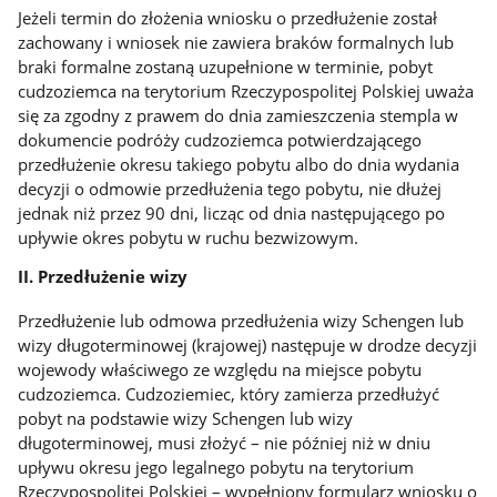
Jeżeli termin do złożenia wniosku o przedłużenie został
zachowany i wniosek nie zawiera braków formalnych lub
braki formalne zostaną uzupełnione w terminie, pobyt
cudzoziemca na terytorium Rzeczypospolitej Polskiej uważa
się za zgodny z prawem do dnia zamieszczenia stempla w
dokumencie podróży cudzoziemca potwierdzającego
przedłużenie okresu takiego pobytu albo do dnia wydania
decyzji o odmowie przedłużenia tego pobytu, nie dłużej
jednak niż przez 90 dni, licząc od dnia następującego po
upływie okres pobytu w ruchu bezwizowym.
II. Przedłużenie wizy
Przedłużenie lub odmowa przedłużenia wizy Schengen lub
wizy długoterminowej (krajowej) następuje w drodze decyzji
wojewody właściwego ze względu na miejsce pobytu
cudzoziemca. Cudzoziemiec, który zamierza przedłużyć
pobyt na podstawie wizy Schengen lub wizy
długoterminowej, musi złożyć – nie później niż w dniu
upływu okresu jego legalnego pobytu na terytorium
Rzeczypospolitej Polskiej – wypełniony formularz wniosku o