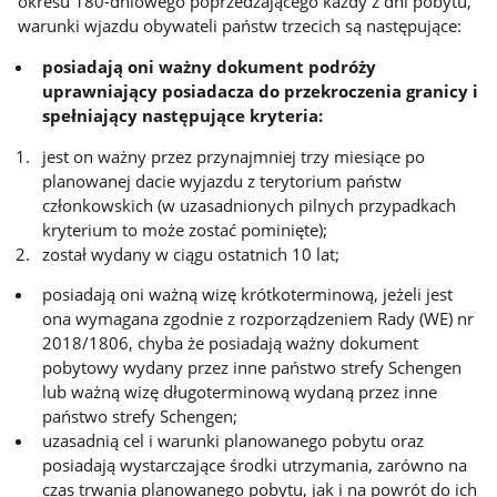
okresu 180-dniowego poprzedzającego każdy z dni pobytu,
warunki wjazdu obywateli państw trzecich są następujące:
posiadają oni ważny dokument podróży
uprawniający posiadacza do przekroczenia granicy i
spełniający następujące kryteria:
jest on ważny przez przynajmniej trzy miesiące po
planowanej dacie wyjazdu z terytorium państw
członkowskich (w uzasadnionych pilnych przypadkach
kryterium to może zostać pominięte);
został wydany w ciągu ostatnich 10 lat;
posiadają oni ważną wizę krótkoterminową, jeżeli jest
ona wymagana zgodnie z rozporządzeniem Rady (WE) nr
2018/1806, chyba że posiadają ważny dokument
pobytowy wydany przez inne państwo strefy Schengen
lub ważną wizę długoterminową wydaną przez inne
państwo strefy Schengen;
uzasadnią cel i warunki planowanego pobytu oraz
posiadają wystarczające środki utrzymania, zarówno na
czas trwania planowanego pobytu, jak i na powrót do ich