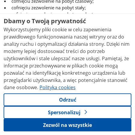
cofnięciu zezwolenie na pobyt czasowy;
cofnięciu zezwolenie na pobyt stały;
cofnięciu zezwolenia na pobyt rezydenta
Dbamy o Twoją prywatność
długoterminowego UE;
odmowie nadania statusu uchodźcy;
Wykorzystujemy pliki cookie w celu zapewnienia
odmowie udzielenia ochrony uzupełniającej;
prawidłowego funkcjonowania naszej witryny oraz do
uznaniu wniosku o udzielenie ochrony międzynarodowej
analizy ruchu i optymalizacji działania strony. Dzięki nim
za niedopuszczalny;
możemy lepiej dostosować treści do potrzeb
umorzeniu postępowania w sprawie udzielenia ochrony
użytkowników i stale ulepszać nasze usługi. Pamiętaj, że
międzynarodowej;
informacje przechowywane w plikach cookie mogą
pozbawieniu statusu uchodźcy;
pozwalać na identyfikację konkretnego urządzenia lub
pozbawieniu ochrony uzupełniającej;
przeglądarki użytkownika, a więc potencjalnie stanowić
cofnięciu zgody na pobyt ze względów humanitarnych,
dane osobowe.
Polityka cookies
stała się ostateczna, a w przypadku wydania decyzji przez
Odrzuć
organ wyższego stopnia - od dnia, w którym decyzja została
cudzoziemcowi doręczona.
Spersonalizuj
Zezwól na wszystkie