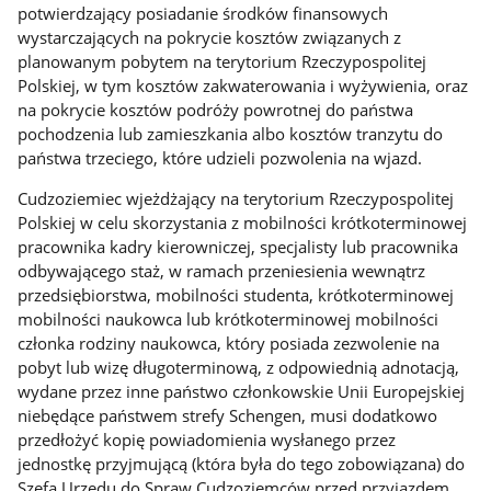
potwierdzający posiadanie środków finansowych
wystarczających na pokrycie kosztów związanych z
planowanym pobytem na terytorium Rzeczypospolitej
Polskiej, w tym kosztów zakwaterowania i wyżywienia, oraz
na pokrycie kosztów podróży powrotnej do państwa
pochodzenia lub zamieszkania albo kosztów tranzytu do
państwa trzeciego, które udzieli pozwolenia na wjazd.
Cudzoziemiec wjeżdżający na terytorium Rzeczypospolitej
Polskiej w celu skorzystania z mobilności krótkoterminowej
pracownika kadry kierowniczej, specjalisty lub pracownika
odbywającego staż, w ramach przeniesienia wewnątrz
przedsiębiorstwa, mobilności studenta, krótkoterminowej
mobilności naukowca lub krótkoterminowej mobilności
członka rodziny naukowca, który posiada zezwolenie na
pobyt lub wizę długoterminową, z odpowiednią adnotacją,
wydane przez inne państwo członkowskie Unii Europejskiej
niebędące państwem strefy Schengen, musi dodatkowo
przedłożyć kopię powiadomienia wysłanego przez
jednostkę przyjmującą (która była do tego zobowiązana) do
Szefa Urzędu do Spraw Cudzoziemców przed przyjazdem