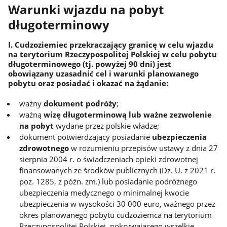
Warunki wjazdu na pobyt
długoterminowy
I. Cudzoziemiec przekraczający granicę w celu wjazdu
na terytorium Rzeczypospolitej Polskiej w celu pobytu
długoterminowego (tj. powyżej 90 dni) jest
obowiązany uzasadnić cel i warunki planowanego
pobytu oraz posiadać i okazać na żądanie:
ważny
dokument podróży
;
ważną
wizę długoterminową lub ważne zezwolenie
na pobyt
wydane przez polskie władze;
dokument potwierdzający posiadanie
ubezpieczenia
zdrowotnego
w rozumieniu przepisów ustawy z dnia 27
sierpnia 2004 r. o świadczeniach opieki zdrowotnej
finansowanych ze środków publicznych (Dz. U. z 2021 r.
poz. 1285, z późn. zm.) lub posiadanie podróżnego
ubezpieczenia medycznego o minimalnej kwocie
ubezpieczenia w wysokości 30 000 euro, ważnego przez
okres planowanego pobytu cudzoziemca na terytorium
Rzeczypospolitej Polskiej, pokrywającego wszelkie