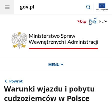
gov.pl
przejdź
do
wyszukiwar
Otwórz
Zmień 
PL
okno
z
tłumaczem
języka
migowego
MENU
Powrót
Warunki wjazdu i pobytu
cudzoziemców w Polsce