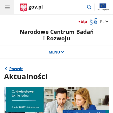
gov.pl
przejdź
do
wyszukiwar
Otwórz
Zmień 
PL
okno
Narodowe Centrum Badań
z
tłumaczem
i Rozwoju
języka
migowego
MENU
Powrót
Aktualności