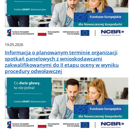
19.05.2026
Informacja o planowanym terminie organizacji
spotkań panelowych z wnioskodawcami
zakwalifikowanymi do II etapu oceny w wyniku
procedury odwoławczej