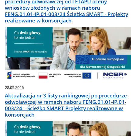
procedury odwoławczej od I ETAPU oceny
wniosków złożonych w ramach naboru
FENG.01.01-IP.01-003/24 Ścieżka SMART - Projekty
realizowane w konsorcjach
28.05.2026
Aktualizacja nr 3 listy rankingowej po procedurze
odwoławczej w ramach naboru FENG.01.01-IP.01-
003/24 – Ścieżka SMART Projekty realizowane w
konsorcjach