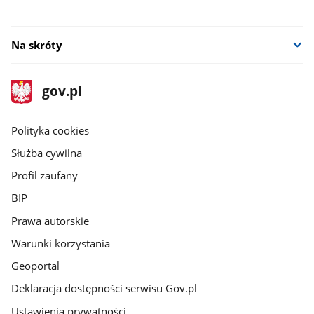
Na skróty
stopka
Strona
gov.pl
gov.pl
główna
gov.pl
Polityka cookies
Służba cywilna
Profil zaufany
BIP
Prawa autorskie
Warunki korzystania
Geoportal
Deklaracja dostępności serwisu Gov.pl
Ustawienia prywatności