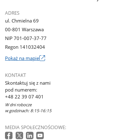
ADRES
ul. Chmielna 69
00-801 Warszawa
NIP 701-007-37-77
Regon 141032404
Pokaż na mapie
Link
otworzy
KONTAKT
się
Skontaktuj się z nami
w
pod numerem:
nowym
+48 22 39 07 401
oknie
W dni robocze
w godzinach: 8:15-16:15
MEDIA SPOŁECZNOŚCIOWE: