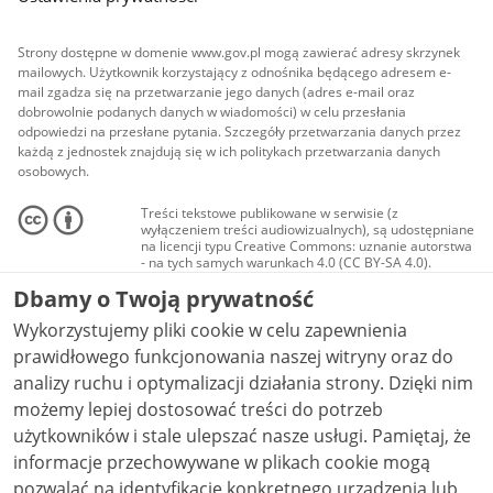
Strony dostępne w domenie www.gov.pl mogą zawierać adresy skrzynek
mailowych. Użytkownik korzystający z odnośnika będącego adresem e-
mail zgadza się na przetwarzanie jego danych (adres e-mail oraz
dobrowolnie podanych danych w wiadomości) w celu przesłania
odpowiedzi na przesłane pytania. Szczegóły przetwarzania danych przez
każdą z jednostek znajdują się w ich politykach przetwarzania danych
osobowych.
Treści tekstowe publikowane w serwisie (z
wyłączeniem treści audiowizualnych), są udostępniane
na licencji typu Creative Commons: uznanie autorstwa
- na tych samych warunkach 4.0 (CC BY-SA 4.0).
Materiały audiowizualne, w tym zdjęcia, materiały
Dbamy o Twoją prywatność
audio i wideo, są udostępniane na licencji typu
Creative Commons: uznanie autorstwa użycie
Wykorzystujemy pliki cookie w celu zapewnienia
niekomercyjne - bez utworów zależnych 4.0 (CC BY-
NC-ND 4.0), o ile nie jest to stwierdzone inaczej.
prawidłowego funkcjonowania naszej witryny oraz do
analizy ruchu i optymalizacji działania strony. Dzięki nim
możemy lepiej dostosować treści do potrzeb
użytkowników i stale ulepszać nasze usługi. Pamiętaj, że
informacje przechowywane w plikach cookie mogą
pozwalać na identyfikację konkretnego urządzenia lub