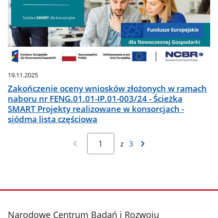
19.11.2025
Zakończenie oceny wniosków złożonych w ramach
naboru nr FENG.01.01-IP.01-003/24 - Ścieżka
SMART Projekty realizowane w konsorcjach -
siódma lista częściowa
z
3
stopka
Narodowe Centrum Badań i Rozwoju