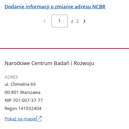
Dodanie informacji o zmianie adresu NCBR
z
2
stopka
Narodowe Centrum Badań i Rozwoju
ADRES
ul. Chmielna 69
00-801 Warszawa
NIP 701-007-37-77
Regon 141032404
Pokaż na mapie
Link