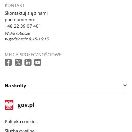
otworzy
KONTAKT
się
Skontaktuj się z nami
w
pod numerem:
nowym
+48 22 39 07 401
oknie
W dni robocze
w godzinach: 8:15-16:15
MEDIA SPOŁECZNOŚCIOWE:
Na skróty
stopka
Strona
gov.pl
gov.pl
główna
gov.pl
Polityka cookies
Służba cywilna