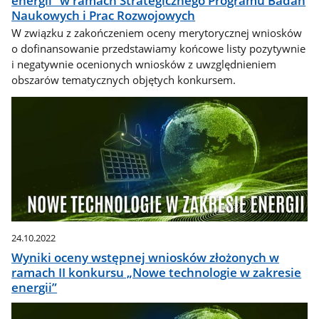
energii” w ramach Strategicznego Programu Badań
Naukowych i Prac Rozwojowych
W związku z zakończeniem oceny merytorycznej wniosków
o dofinansowanie przedstawiamy końcowe listy pozytywnie
i negatywnie ocenionych wniosków z uwzględnieniem
obszarów tematycznych objętych konkursem.
24.10.2022
Wyniki oceny wstępnej wniosków złożonych w
ramach II konkursu „Nowe technologie w zakresie
energii”