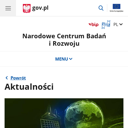
gov.pl
przejdź
do
wyszukiwar
Otwórz
Zmień 
PL
okno
Narodowe Centrum Badań
z
tłumaczem
i Rozwoju
języka
migowego
MENU
Powrót
Aktualności