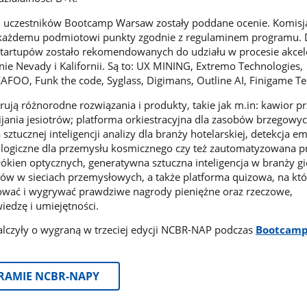
20 uczestników Bootcamp Warsaw zostały poddane ocenie. Komisj
 każdemu podmiotowi punkty zgodnie z regulaminem programu. D
tartupów zostało rekomendowanych do udziału w procesie akcele
e Nevady i Kalifornii. Są to: UX MINING, Extremo Technologies,
AFOO, Funk the code, Syglass, Digimans, Outline AI, Finigame T
ją różnorodne rozwiązania i produkty, takie jak m.in: kawior prz
ania jesiotrów; platforma orkiestracyjna dla zasobów brzegowyc
a sztucznej inteligencji analizy dla branży hotelarskiej, detekcja em
ologiczne dla przemysłu kosmicznego czy też zautomatyzowana p
ókien optycznych, generatywna sztuczna inteligencja w branży gi
w w sieciach przemysłowych, a także platforma quizowa, na któ
ować i wygrywać prawdziwe nagrody pieniężne oraz rzeczowe,
iedzę i umiejętności.
alczyły o wygraną w trzeciej edycji NCBR-NAP podczas
Bootcam
GRAMIE NCBR-NAPY