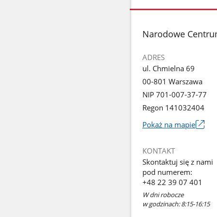
stopka
Narodowe Centru
ADRES
ul. Chmielna 69
00-801 Warszawa
NIP 701-007-37-77
Regon 141032404
Pokaż na mapie
Link
otworzy
KONTAKT
się
Skontaktuj się z nami
w
pod numerem:
nowym
+48 22 39 07 401
oknie
W dni robocze
w godzinach: 8:15-16:15