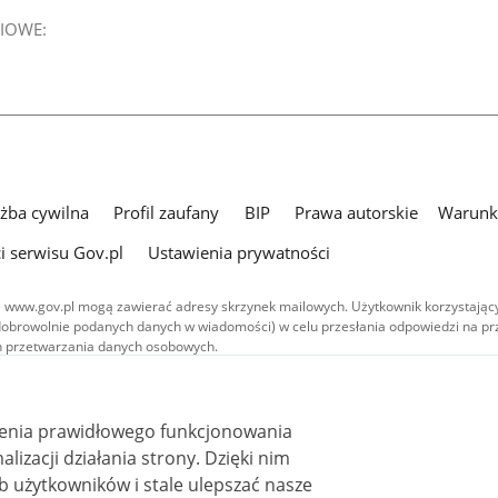
IOWE:
użba cywilna
Profil zaufany
BIP
Prawa autorskie
Warunki
i serwisu Gov.pl
Ustawienia prywatności
 www.gov.pl mogą zawierać adresy skrzynek mailowych. Użytkownik korzystający
dobrowolnie podanych danych w wiadomości) w celu przesłania odpowiedzi na prz
ach przetwarzania danych osobowych.
we publikowane w serwisie (z wyłączeniem treści audiowizualnych), są
 na licencji typu Creative Commons: uznanie autorstwa - na tych samych
 (CC BY-SA 4.0). Materiały audiowizualne, w tym zdjęcia, materiały audio i wideo
ienia prawidłowego funkcjonowania
ane na licencji typu Creative Commons: uznanie autorstwa użycie niekomercyjne 
ależnych 4.0 (CC BY-NC-ND 4.0), o ile nie jest to stwierdzone inaczej.
i działania strony. Dzięki nim
 użytkowników i stale ulepszać nasze