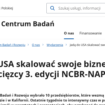
 Polskiej
 Centrum Badań
O nas
Finansowanie
 Badań i Rozwoju
O nas
Wydarzenia
Jadą do USA skalować swo
USA skalować swoje bizne
ięzcy 3. edycji NCBR-NA
adań i Rozwoju wybrało 10 przedsiębiorstw, które wezmą 
ie i w Kalifornii. Ostatnie tygodnie to intensywny czas w 
iczyli w warsztatach i prezentacjach, aby przekonać do sw