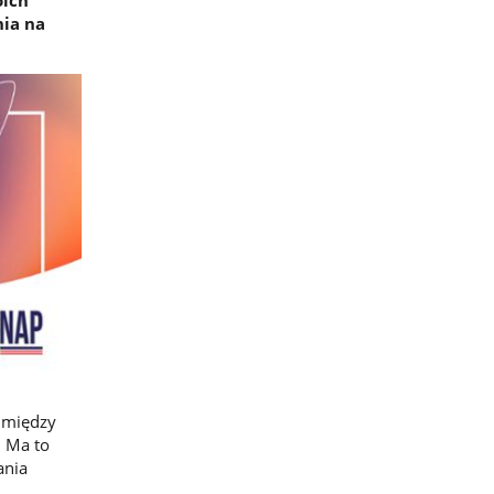
nia na
 między
. Ma to
ania