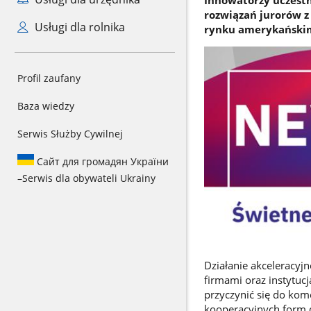
rozwiązań jurorów z 
Usługi dla rolnika
rynku amerykańskim
Profil zaufany
Baza wiedzy
Serwis Służby Cywilnej
Сайт для громадян України
–
Serwis dla obywateli Ukrainy
Działanie akceleracy
firmami oraz instytuc
przyczynić się do kom
kooperacyjnych form d