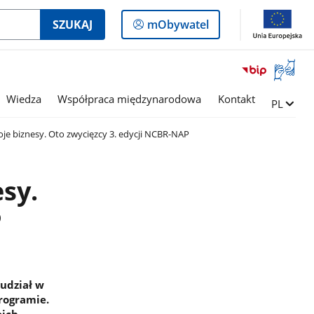
Logowanie
SZUKAJ
mObywatel
do
panelu
Otwórz
okno
z
Wiedza
Współpraca międzynarodowa
Kontakt
Zmień ję
PL
tłumac
języka
je biznesy. Oto zwycięzcy 3. edycji NCBR-NAP
migowe
sy.
P
udział w
programie.
oich