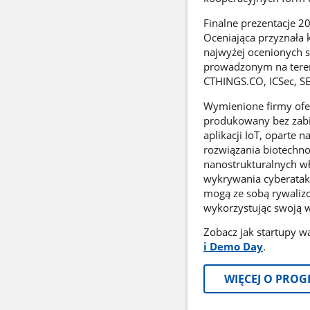
Finalne prezentacje 
Oceniająca przyznała
najwyżej ocenionych s
prowadzonym na tereni
CTHINGS.CO, ICSec, SE
Wymienione firmy oferu
produkowany bez zabij
aplikacji IoT, oparte n
rozwiązania biotechn
nanostrukturalnych wł
wykrywania cyberatakó
mogą ze sobą rywaliz
wykorzystując swoją w
Zobacz jak startupy w
i Demo Day
.
WIĘCEJ O PRO