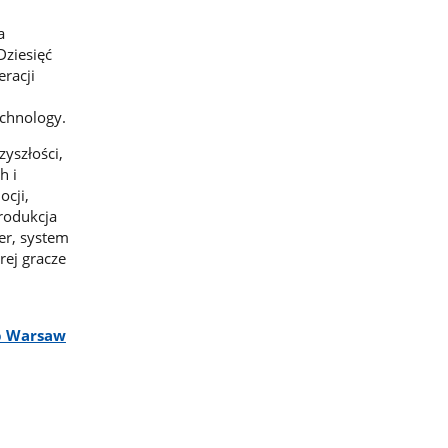
a
ziesięć
racji
echnology.
yszłości,
h i
ocji,
rodukcja
er, system
rej gracze
p Warsaw