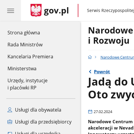
gov.pl
gov.pl
Serwis Rzeczypospolitej
Narodowe
gov.pl
Strona główna
i Rozwoju
Rada Ministrów
Kancelaria Premiera
Narodowe Centrum
Ministerstwa
Powrót
Jadą do 
Urzędy, instytucje
i placówki RP
Oto zwyc
Usługi dla obywatela
27.02.2024
Narodowe Centrum B
Usługi dla przedsiębiorcy
akceleracji w Nevadz
Usługi dla urzędnika
Innowatorzy uczestn