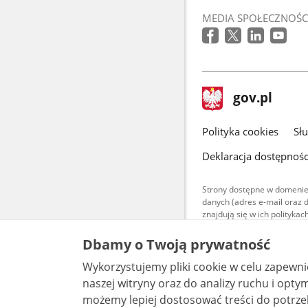
MEDIA SPOŁECZNOŚC
stopka
Strona
gov.pl
gov.pl
główna
gov.pl
Polityka cookies
Sł
Deklaracja dostępnośc
Strony dostępne w domenie
danych (adres e-mail oraz 
znajdują się w ich polityk
Treści teksto
Dbamy o Twoją prywatność
udostępniane
warunkach 4.0
Wykorzystujemy pliki cookie w celu zapewn
są udostępni
bez utworów z
naszej witryny oraz do analizy ruchu i optymalizacj
możemy lepiej dostosować treści do potrzeb