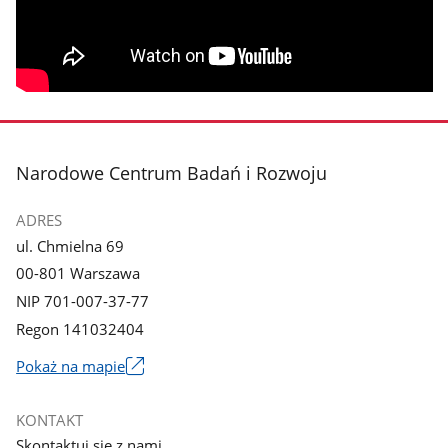
stopka
Narodowe Centrum Badań i Rozwoju
ADRES
ul. Chmielna 69
00-801 Warszawa
NIP 701-007-37-77
Regon 141032404
Pokaż na mapie
Link
otworzy
KONTAKT
się
Skontaktuj się z nami