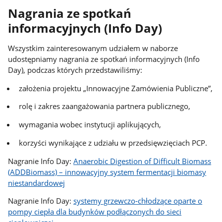
Nagrania ze spotkań
informacyjnych (Info Day)
Wszystkim zainteresowanym udziałem w naborze
udostępniamy nagrania ze spotkań informacyjnych (Info
Day), podczas których przedstawiliśmy:
założenia projektu „Innowacyjne Zamówienia Publiczne”,
rolę i zakres zaangażowania partnera publicznego,
wymagania wobec instytucji aplikujących,
korzyści wynikające z udziału w przedsięwzięciach PCP.
Nagranie Info Day:
Anaerobic Digestion of Difficult Biomass
(ADDBiomass) – innowacyjny system fermentacji biomasy
niestandardowej
Nagranie Info Day:
systemy grzewczo‑chłodzące oparte o
pompy ciepła dla budynków podłączonych do sieci