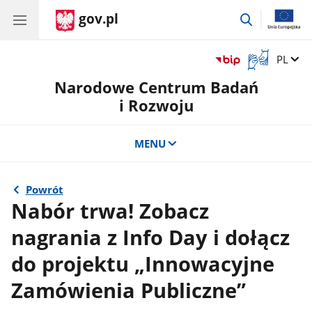
gov.pl
przejdź
do
wyszukiwar
Otwórz
Zmień 
PL
okno
Narodowe Centrum Badań
z
tłumaczem
i Rozwoju
języka
migowego
MENU
Powrót
Nabór trwa! Zobacz
nagrania z Info Day i dołącz
do projektu „Innowacyjne
Zamówienia Publiczne”