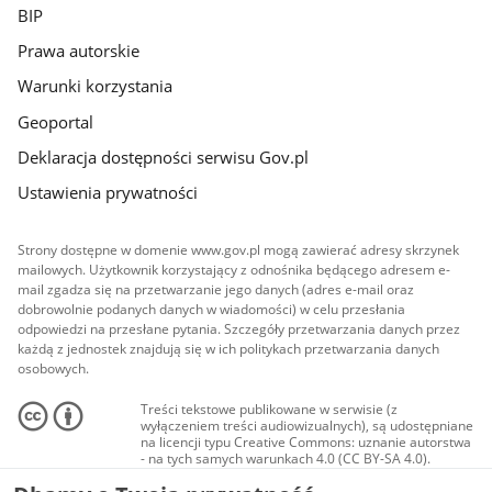
BIP
Prawa autorskie
Warunki korzystania
Geoportal
Deklaracja dostępności serwisu Gov.pl
Ustawienia prywatności
Strony dostępne w domenie www.gov.pl mogą zawierać adresy skrzynek
mailowych. Użytkownik korzystający z odnośnika będącego adresem e-
mail zgadza się na przetwarzanie jego danych (adres e-mail oraz
dobrowolnie podanych danych w wiadomości) w celu przesłania
odpowiedzi na przesłane pytania. Szczegóły przetwarzania danych przez
każdą z jednostek znajdują się w ich politykach przetwarzania danych
osobowych.
Treści tekstowe publikowane w serwisie (z
wyłączeniem treści audiowizualnych), są udostępniane
na licencji typu Creative Commons: uznanie autorstwa
- na tych samych warunkach 4.0 (CC BY-SA 4.0).
Materiały audiowizualne, w tym zdjęcia, materiały
audio i wideo, są udostępniane na licencji typu