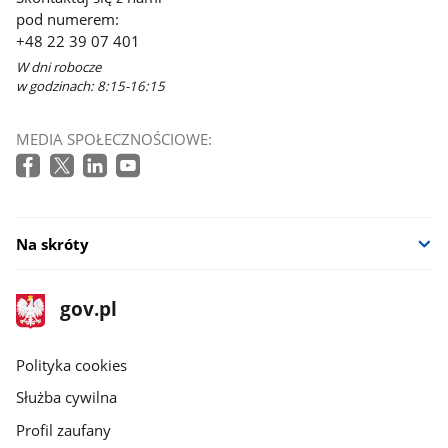
w
pod numerem:
nowym
+48 22 39 07 401
oknie
W dni robocze
w godzinach: 8:15-16:15
MEDIA SPOŁECZNOŚCIOWE:
Na skróty
stopka
Strona
gov.pl
gov.pl
główna
gov.pl
Polityka cookies
Służba cywilna
Profil zaufany