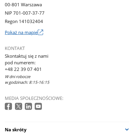
00-801 Warszawa
NIP 701-007-37-77
Regon 141032404
Pokaż na mapie
Link
otworzy
KONTAKT
się
Skontaktuj się z nami
w
pod numerem:
nowym
+48 22 39 07 401
oknie
W dni robocze
w godzinach: 8:15-16:15
MEDIA SPOŁECZNOŚCIOWE:
Na skróty