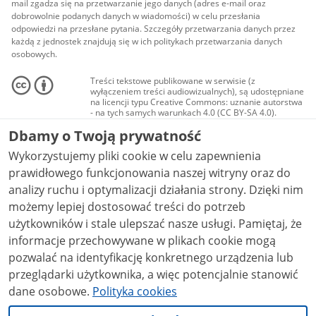
mail zgadza się na przetwarzanie jego danych (adres e-mail oraz
dobrowolnie podanych danych w wiadomości) w celu przesłania
odpowiedzi na przesłane pytania. Szczegóły przetwarzania danych przez
każdą z jednostek znajdują się w ich politykach przetwarzania danych
osobowych.
Treści tekstowe publikowane w serwisie (z
wyłączeniem treści audiowizualnych), są udostępniane
na licencji typu Creative Commons: uznanie autorstwa
- na tych samych warunkach 4.0 (CC BY-SA 4.0).
Materiały audiowizualne, w tym zdjęcia, materiały
Dbamy o Twoją prywatność
audio i wideo, są udostępniane na licencji typu
Creative Commons: uznanie autorstwa użycie
Wykorzystujemy pliki cookie w celu zapewnienia
niekomercyjne - bez utworów zależnych 4.0 (CC BY-
NC-ND 4.0), o ile nie jest to stwierdzone inaczej.
prawidłowego funkcjonowania naszej witryny oraz do
analizy ruchu i optymalizacji działania strony. Dzięki nim
możemy lepiej dostosować treści do potrzeb
użytkowników i stale ulepszać nasze usługi. Pamiętaj, że
informacje przechowywane w plikach cookie mogą
pozwalać na identyfikację konkretnego urządzenia lub
przeglądarki użytkownika, a więc potencjalnie stanowić
dane osobowe.
Polityka cookies