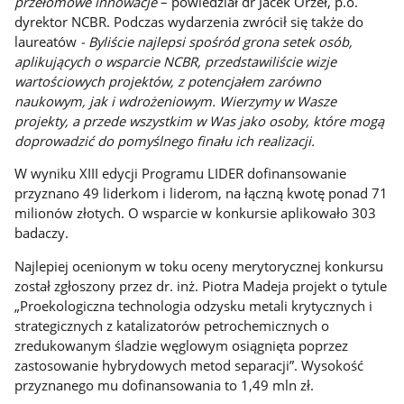
przełomowe innowacje
– powiedział dr Jacek Orzeł, p.o.
dyrektor NCBR. Podczas wydarzenia zwrócił się także do
laureatów
- Byliście najlepsi spośród grona setek osób,
aplikujących o wsparcie NCBR, przedstawiliście wizje
wartościowych projektów, z potencjałem zarówno
naukowym, jak i wdrożeniowym. Wierzymy w Wasze
projekty, a przede wszystkim w Was jako osoby, które mogą
doprowadzić do pomyślnego finału ich realizacji.
W wyniku XIII edycji Programu LIDER dofinansowanie
przyznano 49 liderkom i liderom, na łączną kwotę ponad 71
milionów złotych. O wsparcie w konkursie aplikowało 303
badaczy.
Najlepiej ocenionym w toku oceny merytorycznej konkursu
został zgłoszony przez dr. inż. Piotra Madeja projekt o tytule
„Proekologiczna technologia odzysku metali krytycznych i
strategicznych z katalizatorów petrochemicznych o
zredukowanym śladzie węglowym osiągnięta poprzez
zastosowanie hybrydowych metod separacji”. Wysokość
przyznanego mu dofinansowania to 1,49 mln zł.