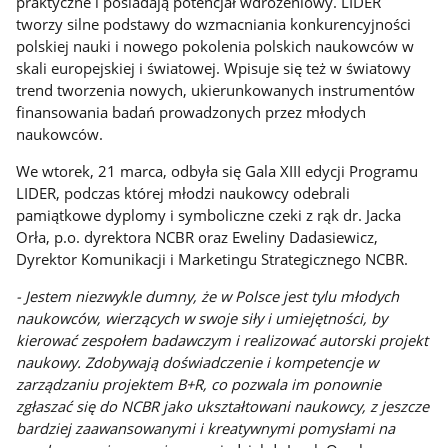
praktyczne i posiadają potencjał wdrożeniowy. LIDER
tworzy silne podstawy do wzmacniania konkurencyjności
polskiej nauki i nowego pokolenia polskich naukowców w
skali europejskiej i światowej. Wpisuje się też w światowy
trend tworzenia nowych, ukierunkowanych instrumentów
finansowania badań prowadzonych przez młodych
naukowców.
We wtorek, 21 marca, odbyła się Gala XIII edycji Programu
LIDER, podczas której młodzi naukowcy odebrali
pamiątkowe dyplomy i symboliczne czeki z rąk dr. Jacka
Orła, p.o. dyrektora NCBR oraz Eweliny Dadasiewicz,
Dyrektor Komunikacji i Marketingu Strategicznego NCBR.
- Jestem niezwykle dumny, że w Polsce jest tylu młodych
naukowców, wierzących w swoje siły i umiejętności, by
kierować zespołem badawczym i realizować autorski projekt
naukowy. Zdobywają doświadczenie i kompetencje w
zarządzaniu projektem B+R, co pozwala im ponownie
zgłaszać się do NCBR jako ukształtowani naukowcy, z jeszcze
bardziej zaawansowanymi i kreatywnymi pomysłami na