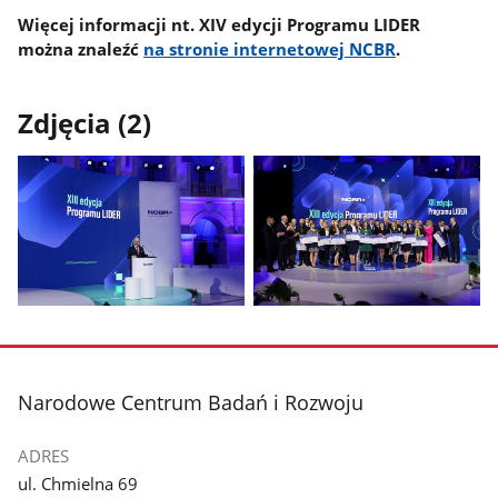
Więcej informacji nt. XIV edycji Programu LIDER
można znaleźć
na stronie internetowej NCBR
.
Zdjęcia (2)
Pokaż
Pokaż
zdjęcie
zdjęcie
1
2
z
z
stopka
Narodowe Centrum Badań i Rozwoju
galerii.
galerii.
ADRES
ul. Chmielna 69