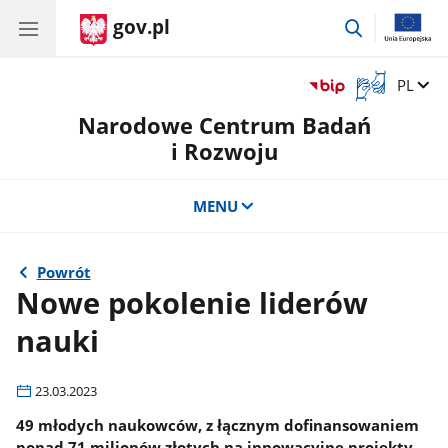
gov.pl
przejdź
do
wyszukiwar
Otwórz
Zmień 
PL
okno
Narodowe Centrum Badań
z
tłumaczem
i Rozwoju
języka
migowego
MENU
Powrót
Nowe pokolenie liderów
nauki
23.03.2023
49 młodych naukowców, z łącznym dofinansowaniem
ponad 71 milionów złotych na innowacyjne projekty –