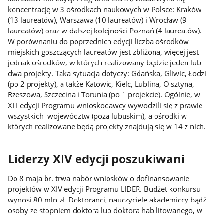
koncentrację w 3 ośrodkach naukowych w Polsce: Kraków
(13 laureatów), Warszawa (10 laureatów) i Wrocław (9
laureatów) oraz w dalszej kolejności Poznań (4 laureatów).
W porównaniu do poprzednich edycji liczba ośrodków
miejskich goszczących laureatów jest zbliżona, więcej jest
jednak ośrodków, w których realizowany będzie jeden lub
dwa projekty. Taka sytuacja dotyczy: Gdańska, Gliwic, Łodzi
(po 2 projekty), a także Katowic, Kielc, Lublina, Olsztyna,
Rzeszowa, Szczecina i Torunia (po 1 projekcie). Ogólnie, w
XIII edycji Programu wnioskodawcy wywodzili się z prawie
wszystkich województw (poza lubuskim), a ośrodki w
których realizowane będą projekty znajdują się w 14 z nich.
Liderzy XIV edycji poszukiwani
Do 8 maja br. trwa nabór wniosków o dofinansowanie
projektów w XIV edycji Programu LIDER. Budżet konkursu
wynosi 80 mln zł. Doktoranci, nauczyciele akademiccy bądź
osoby ze stopniem doktora lub doktora habilitowanego, w