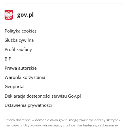
stopka
Strona
gov.pl
gov.pl
główna
gov.pl
Polityka cookies
Służba cywilna
Profil zaufany
BIP
Prawa autorskie
Warunki korzystania
Geoportal
Deklaracja dostępności serwisu Gov.pl
Ustawienia prywatności
Strony dostępne w domenie www.gov.pl mogą zawierać adresy skrzynek
mailowych. Użytkownik korzystający z odnośnika będącego adresem e-