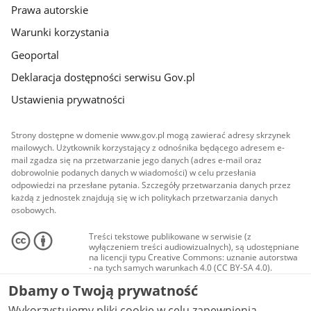
Prawa autorskie
Warunki korzystania
Geoportal
Deklaracja dostępności serwisu Gov.pl
Ustawienia prywatności
Strony dostępne w domenie www.gov.pl mogą zawierać adresy skrzynek
mailowych. Użytkownik korzystający z odnośnika będącego adresem e-
mail zgadza się na przetwarzanie jego danych (adres e-mail oraz
dobrowolnie podanych danych w wiadomości) w celu przesłania
odpowiedzi na przesłane pytania. Szczegóły przetwarzania danych przez
każdą z jednostek znajdują się w ich politykach przetwarzania danych
osobowych.
Treści tekstowe publikowane w serwisie (z
wyłączeniem treści audiowizualnych), są udostępniane
na licencji typu Creative Commons: uznanie autorstwa
- na tych samych warunkach 4.0 (CC BY-SA 4.0).
Materiały audiowizualne, w tym zdjęcia, materiały
Dbamy o Twoją prywatność
audio i wideo, są udostępniane na licencji typu
Creative Commons: uznanie autorstwa użycie
Wykorzystujemy pliki cookie w celu zapewnienia
niekomercyjne - bez utworów zależnych 4.0 (CC BY-