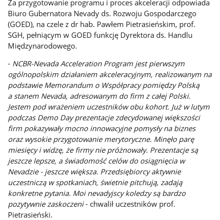
Za przygotowanie programu i proces akceleracji odpowiada
Biuro Gubernatora Nevady ds. Rozwoju Gospodarczego
(GOED), na czele z dr hab. Pawłem Pietrasieńskim, prof.
SGH, pełniącym w GOED funkcję Dyrektora ds. Handlu
Międzynarodowego.
-
NCBR-Nevada Acceleration Program jest pierwszym
ogólnopolskim działaniem akceleracyjnym, realizowanym na
podstawie Memorandum o Współpracy pomiędzy Polską
a stanem Nevada, adresowanym do firm z całej Polski.
Jestem pod wrażeniem uczestników obu kohort. Już w lutym
podczas Demo Day prezentacje zdecydowanej większości
firm pokazywały mocno innowacyjne pomysły na biznes
oraz wysokie przygotowanie merytoryczne. Minęło parę
miesięcy i widzę, że firmy nie próżnowały. Prezentacje są
jeszcze lepsze, a świadomość celów do osiągnięcia w
Nevadzie - jeszcze większa. Przedsiębiorcy aktywnie
uczestniczą w spotkaniach, świetnie pitchują, zadają
konkretne pytania. Moi nevadyjscy koledzy są bardzo
pozytywnie zaskoczeni
- chwalił uczestników prof.
Pietrasieński.