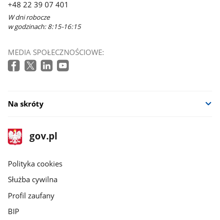
+48 22 39 07 401
oknie
W dni robocze
w godzinach: 8:15-16:15
MEDIA SPOŁECZNOŚCIOWE:
Na skróty
stopka
Strona
gov.pl
gov.pl
główna
gov.pl
Polityka cookies
Służba cywilna
Profil zaufany
BIP