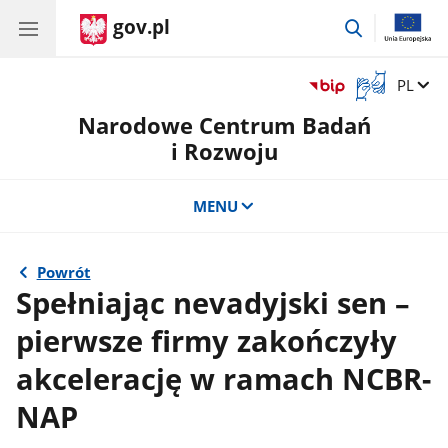
gov.pl
przejdź
do
wyszukiwar
Otwórz
Zmień 
PL
okno
Narodowe Centrum Badań
z
tłumaczem
i Rozwoju
języka
migowego
MENU
Powrót
Spełniając nevadyjski sen –
pierwsze firmy zakończyły
akcelerację w ramach NCBR-
NAP