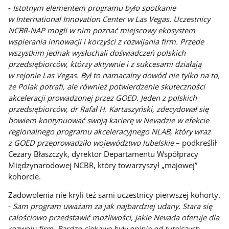
-
Istotnym elementem programu było spotkanie
w International Innovation Center w Las Vegas. Uczestnicy
NCBR-NAP mogli w nim poznać miejscowy ekosystem
wspierania innowacji i korzyści z rozwijania firm. Przede
wszystkim jednak wysłuchali doświadczeń polskich
przedsiębiorców, którzy aktywnie i z sukcesami działają
w rejonie Las Vegas. Był to namacalny dowód nie tylko na to,
że Polak potrafi, ale również potwierdzenie skuteczności
akceleracji prowadzonej przez GOED. Jeden z polskich
przedsiębiorców, dr Rafał H. Kartaszyński, zdecydował się
bowiem kontynuować swoją karierę w Nevadzie w efekcie
regionalnego programu akceleracyjnego NLAB, który wraz
z GOED przeprowadziło województwo lubelskie
– podkreślił
Cezary Błaszczyk, dyrektor Departamentu Współpracy
Międzynarodowej NCBR, który towarzyszył „majowej”
kohorcie.
Zadowolenia nie kryli też sami uczestnicy pierwszej kohorty.
-
Sam program uważam za jak najbardziej udany. Stara się
całościowo przedstawić możliwości, jakie Nevada oferuje dla
rozwoju firm. Bardzo ciekawe były opinie od tutejszych