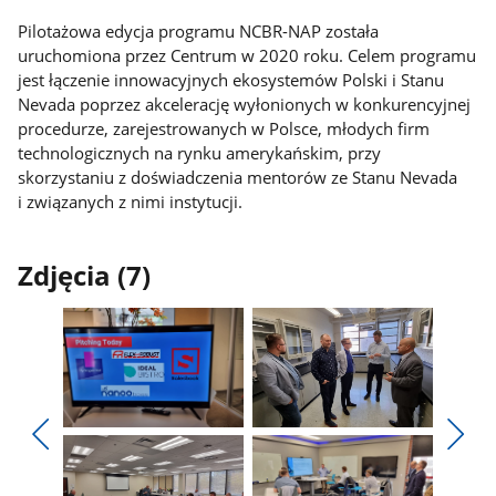
Pilotażowa edycja programu NCBR-NAP została
uruchomiona przez Centrum w 2020 roku. Celem programu
jest łączenie innowacyjnych ekosystemów Polski i Stanu
Nevada poprzez akcelerację wyłonionych w konkurencyjnej
procedurze, zarejestrowanych w Polsce, młodych firm
technologicznych na rynku amerykańskim, przy
skorzystaniu z doświadczenia mentorów ze Stanu Nevada
i związanych z nimi instytucji.
Zdjęcia (7)
Pokaż
Pokaż
zdjęcie
zdjęcie
Pokaż
Poka
1
2
poprzednie
nest