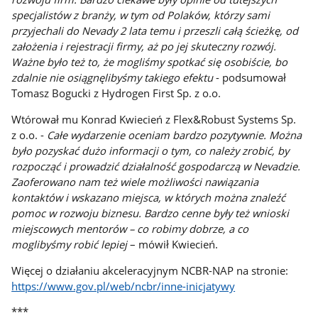
specjalistów z branży, w tym od Polaków, którzy sami
przyjechali do Nevady 2 lata temu i przeszli całą ścieżkę, od
założenia i rejestracji firmy, aż po jej skuteczny rozwój.
Ważne było też to, że mogliśmy spotkać się osobiście, bo
zdalnie nie osiągnęlibyśmy takiego efektu
- podsumował
Tomasz Bogucki z Hydrogen First Sp. z o.o.
Wtórował mu Konrad Kwiecień z Flex&Robust Systems Sp.
z o.o. -
Całe wydarzenie oceniam bardzo pozytywnie. Można
było pozyskać dużo informacji o tym, co należy zrobić, by
rozpocząć i prowadzić działalność gospodarczą w Nevadzie.
Zaoferowano nam też wiele możliwości nawiązania
kontaktów i wskazano miejsca, w których można znaleźć
pomoc w rozwoju biznesu. Bardzo cenne były też wnioski
miejscowych mentorów – co robimy dobrze, a co
moglibyśmy robić lepiej
– mówił Kwiecień.
Więcej o działaniu akceleracyjnym NCBR-NAP na stronie:
https://www.gov.pl/web/ncbr/inne-inicjatywy
***