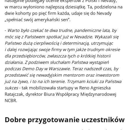
następnie podlegały ocenie ekspertów z Polski i Nevady,
w marcu wyłoniono najlepszą dziesiątkę. Ta, podzielona na
dwie kohorty po pięć firm każda, udaje się do Nevady
„spełniać swój amerykański sen”.
-
Warto było czekać te dwa trudne, pandemiczne lata, by
móc się z Państwem spotkać już w Nevadzie. Wykazali się
Państwo dużą cierpliwością i determinacją, utrzymując
i dalej rozwijając swoje firmy w tym jakże trudnym okresie
dla przedsiębiorców, zwłaszcza tych o krótkiej historii
działania. Z podziwem słuchałam Państwa wystąpień
podczas Demo Day w Warszawie. Teraz nadszedł czas, by
przedstawić się newadyjskim mentorom oraz inwestorom
już na żywo, i to na ich terenie. Trzymam kciuki za Państwa
sukces
- tak mobilizowała startupy w Reno Agnieszka
Ratajczak, dyrektor Biura Współpracy Międzynarodowej
NCBR.
Dobre przygotowanie uczestników