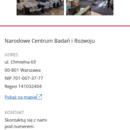
z
z
zdjęcia
zdjęc
galerii.
galerii.
Pokaż
Pokaż
zdjęcie
zdjęcie
3
4
z
z
stopka
Narodowe Centrum Badań i Rozwoju
galerii.
galerii.
ADRES
ul. Chmielna 69
00-801 Warszawa
NIP 701-007-37-77
Regon 141032404
Pokaż na mapie
Link
otworzy
KONTAKT
się
Skontaktuj się z nami
w
pod numerem:
nowym