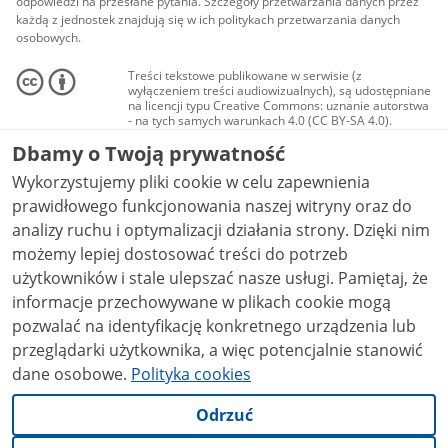
odpowiedzi na przesłane pytania. Szczegóły przetwarzania danych przez
każdą z jednostek znajdują się w ich politykach przetwarzania danych
osobowych.
Treści tekstowe publikowane w serwisie (z
wyłączeniem treści audiowizualnych), są udostępniane
na licencji typu Creative Commons: uznanie autorstwa
- na tych samych warunkach 4.0 (CC BY-SA 4.0).
Materiały audiowizualne, w tym zdjęcia, materiały
Dbamy o Twoją prywatność
audio i wideo, są udostępniane na licencji typu
Creative Commons: uznanie autorstwa użycie
Wykorzystujemy pliki cookie w celu zapewnienia
niekomercyjne - bez utworów zależnych 4.0 (CC BY-
NC-ND 4.0), o ile nie jest to stwierdzone inaczej.
prawidłowego funkcjonowania naszej witryny oraz do
analizy ruchu i optymalizacji działania strony. Dzięki nim
możemy lepiej dostosować treści do potrzeb
użytkowników i stale ulepszać nasze usługi. Pamiętaj, że
informacje przechowywane w plikach cookie mogą
pozwalać na identyfikację konkretnego urządzenia lub
przeglądarki użytkownika, a więc potencjalnie stanowić
dane osobowe.
Polityka cookies
Odrzuć