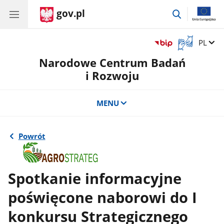
gov.pl
przejdź
do
wyszukiwar
Otwórz
Zmień 
PL
okno
Narodowe Centrum Badań
z
tłumaczem
i Rozwoju
języka
migowego
MENU
Powrót
Spotkanie informacyjne
poświęcone naborowi do I
konkursu Strategicznego