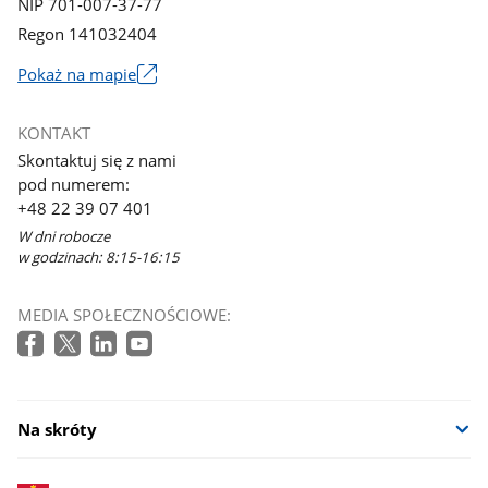
NIP 701-007-37-77
Regon 141032404
Pokaż na mapie
Link
otworzy
KONTAKT
się
Skontaktuj się z nami
w
pod numerem:
nowym
+48 22 39 07 401
oknie
W dni robocze
w godzinach: 8:15-16:15
MEDIA SPOŁECZNOŚCIOWE:
Na skróty