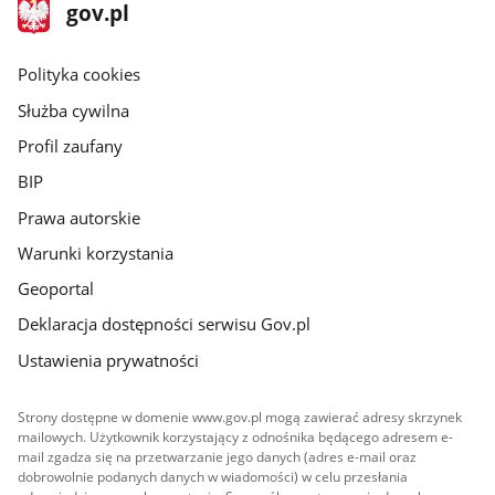
stopka
Strona
gov.pl
gov.pl
główna
gov.pl
Polityka cookies
Służba cywilna
Profil zaufany
BIP
Prawa autorskie
Warunki korzystania
Geoportal
Deklaracja dostępności serwisu Gov.pl
Ustawienia prywatności
Strony dostępne w domenie www.gov.pl mogą zawierać adresy skrzynek
mailowych. Użytkownik korzystający z odnośnika będącego adresem e-
mail zgadza się na przetwarzanie jego danych (adres e-mail oraz
dobrowolnie podanych danych w wiadomości) w celu przesłania