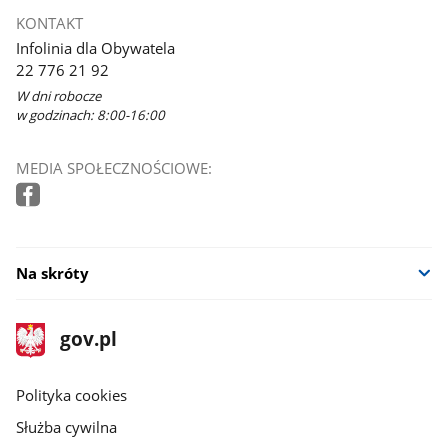
KONTAKT
Infolinia dla Obywatela
22 776 21 92
W dni robocze
w godzinach: 8:00-16:00
MEDIA SPOŁECZNOŚCIOWE:
Na skróty
stopka
Strona
gov.pl
gov.pl
główna
gov.pl
Polityka cookies
Służba cywilna