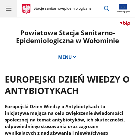
przejdź
gov.pl
Stacje sanitarno-epidemiologiczne
gov.pl
Stacje
do
sanitarno-
wyszukiwar
epidemiologiczne
Powiatowa Stacja Sanitarno-
Epidemiologiczna w Wołominie
MENU
EUROPEJSKI DZIEŃ WIEDZY O
ANTYBIOTYKACH
Europejski Dzień Wiedzy o Antybiotykach to
inicjatywa mająca na celu zwiększenie świadomości
społecznej na temat antybiotyków, ich skuteczności,
odpowiedniego stosowania oraz zagrożeń
wynikających z nadużywania i niewłaściwego