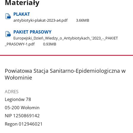
Materiały
PLAKAT
antybiotyki-plakat-2023-a4.pdf
3.66MB
PAKIET PRASOWY
Europejski​_Dzień​_Wiedzy​_o​_Antybiotykach​_'2023​_-​_PAKIET​
_PRASOWY-1.pdf
0.93MB
stopka
Powiatowa Stacja Sanitarno-Epidemiologiczna w
Wołominie
ADRES
Legionów 78
05-200 Wołomin
NIP 1250869142
Regon 012946021