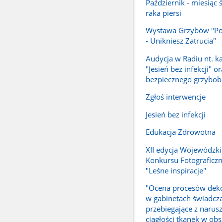
Październik - miesiąc
raka piersi
Wystawa Grzybów "Po
- Unikniesz Zatrucia"
Audycja w Radiu nt. k
"Jesień bez infekcji" o
bezpiecznego grzybob
Zgłoś interwencje
Jesień bez infekcji
Edukacja Zdrowotna
XII edycja Wojewódzk
Konkursu Fotograficzn
"Leśne inspiracje"
"Ocena procesów deko
w gabinetach świadczą
przebiegające z narus
ciągłości tkanek w obs