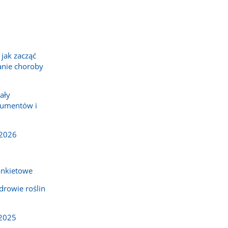
6
 jak zacząć
anie choroby
ały
sumentów i
/2026
nkietowe
zdrowie roślin
 2025