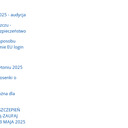
025 - audycja
zczu -
ezpieczeństwo
 sposobu
mie EU login
ytoniu 2025
osenki o
oźna dla
SZCZEPIEŃ
Ą-ZAUFAJ
3 MAJA 2025