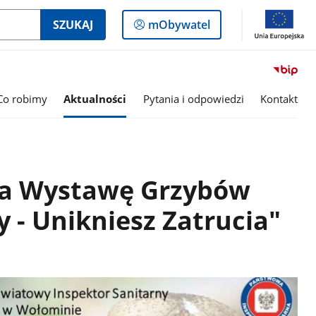
Logowanie
SZUKAJ
mObywatel
do
panelu
Co robimy
Aktualności
Pytania i odpowiedzi
Kontakt
na Wystawę Grzybów
 - Unikniesz Zatrucia"