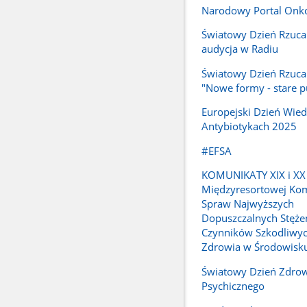
Narodowy Portal Onko
Światowy Dzień Rzucan
audycja w Radiu
Światowy Dzień Rzucan
"Nowe formy - stare p
Europejski Dzień Wied
Antybiotykach 2025
#EFSA
KOMUNIKATY XIX i XX
Międzyresortowej Kom
Spraw Najwyższych
Dopuszczalnych Stęże
Czynników Szkodliwyc
Zdrowia w Środowisku
Światowy Dzień Zdro
Psychicznego