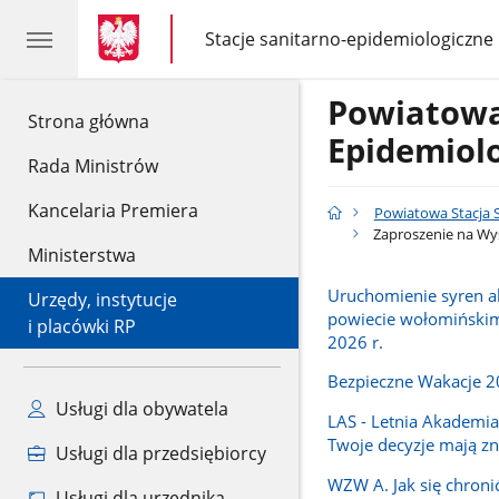
gov.pl
gov.pl
Stacje sanitarno-epidemiologiczne
gov.pl
Stacje
sanitarno-
epidemiologiczne
Powiatowa
gov.pl
Strona główna
Epidemiol
Rada Ministrów
Kancelaria Premiera
Powiatowa Stacja 
Zaproszenie na Wys
Ministerstwa
Uruchomienie syren 
Urzędy, instytucje
powiecie wołomińskim 
i placówki RP
2026 r.
Bezpieczne Wakacje 
Usługi dla obywatela
LAS - Letnia Akademia
Twoje decyzje mają zn
Usługi dla przedsiębiorcy
WZW A. Jak się chroni
Usługi dla urzędnika