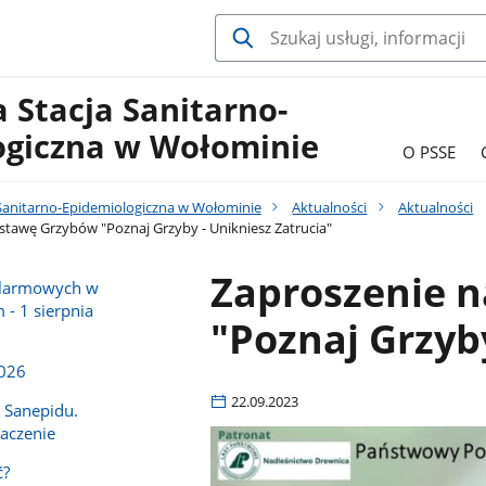
 Stacja Sanitarno-
ogiczna w Wołominie
O PSSE
Sanitarno-Epidemiologiczna w Wołominie
Aktualności
Aktualności
tawę Grzybów "Poznaj Grzyby - Unikniesz Zatrucia"
Zaproszenie 
alarmowych w
- 1 sierpnia
"Poznaj Grzyby
2026
22.09.2023
 Sanepidu.
aczenie
ć?