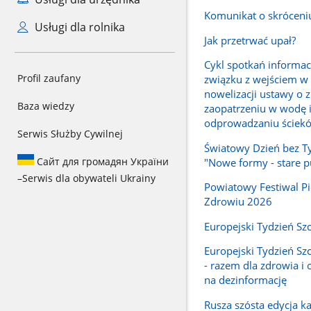
Komunikat o skróceni
Usługi dla rolnika
Jak przetrwać upał?
Cykl spotkań informa
Profil zaufany
związku z wejściem w 
nowelizacji ustawy o
Baza wiedzy
zaopatrzeniu w wodę 
odprowadzaniu ściek
Serwis Służby Cywilnej
Światowy Dzień bez T
Сайт для громадян України
"Nowe formy - stare p
–
Serwis dla obywateli Ukrainy
Powiatowy Festiwal Pi
Zdrowiu 2026
Europejski Tydzień Sz
Europejski Tydzień Sz
- razem dla zdrowia i
na dezinformację
Rusza szósta edycja k