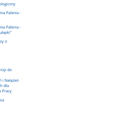
logiczny
ia Palenia -
ia Palenia -
ułapki"
zy o
isji do
ń i Natężeń
h dla
 Pracy
wia