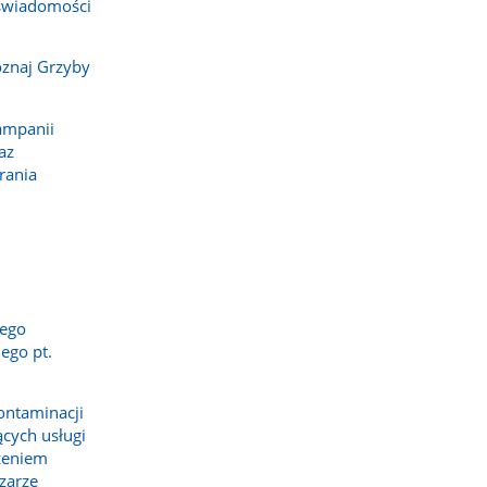
 świadomości
znaj Grzyby
ampanii
raz
rania
iego
ego pt.
ntaminacji
cych usługi
zeniem
zarze