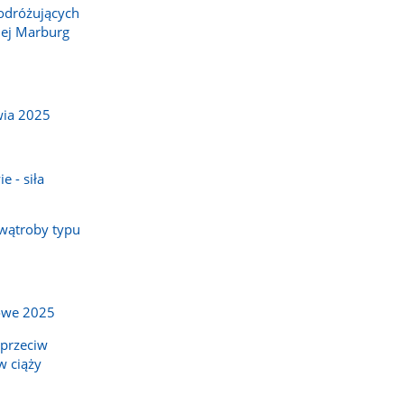
odróżujących
nej Marburg
wia 2025
e - siła
wątroby typu
owe 2025
 przeciw
w ciąży