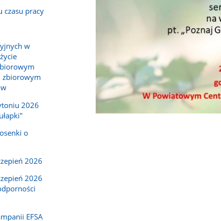
u czasu pracy
cyjnych w
życie
 zbiorowym
i zbiorowym
ów
ytoniu 2026
ułapki"
osenki o
czepień 2026
czepień 2026
 odporności
ampanii EFSA