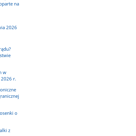
oparte na
wia 2026
rądu?
stwie
h w
 2026 r.
roniczne
ranicznej
osenki o
lki z