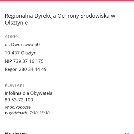
stopka
Regionalna Dyrekcja Ochrony Środowiska w
Olsztynie
ADRES
ul. Dworcowa 60
10-437 Olsztyn
NIP 739 37 16 175
Regon 280 34 44 49
KONTAKT
Infolinia dla Obywatela
89 53-72-100
W dni robocze
w godzinach: 7:30-15:30
Na skróty