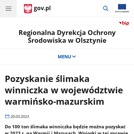
gov.pl
przejdź
do
wyszukiwar
Regionalna Dyrekcja Ochrony
Środowiska w Olsztynie
MENU
Pozyskanie ślimaka
winniczka w województwie
warmińsko-mazurskim
20.03.2023
Do 100 ton ślimaka winniczka będzie można pozyskać
w 2023 r. na Warmii i Mazurach. Wnioski w tej sprawie