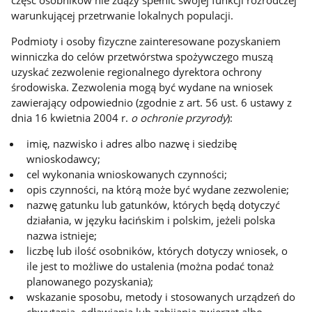
część osobników nie zdąży spełnić swojej funkcji rozrodczej
warunkującej przetrwanie lokalnych populacji.
Podmioty i osoby fizyczne zainteresowane pozyskaniem
winniczka do celów przetwórstwa spożywczego muszą
uzyskać zezwolenie regionalnego dyrektora ochrony
środowiska. Zezwolenia mogą być wydane na wniosek
zawierający odpowiednio (zgodnie z art. 56 ust. 6 ustawy z
dnia 16 kwietnia 2004 r.
o ochronie przyrody
):
imię, nazwisko i adres albo nazwę i siedzibę
wnioskodawcy;
cel wykonania wnioskowanych czynności;
opis czynności, na którą może być wydane zezwolenie;
nazwę gatunku lub gatunków, których będą dotyczyć
działania, w języku łacińskim i polskim, jeżeli polska
nazwa istnieje;
liczbę lub ilość osobników, których dotyczy wniosek, o
ile jest to możliwe do ustalenia (można podać tonaż
planowanego pozyskania);
wskazanie sposobu, metody i stosowanych urządzeń do
chwytania, odławiania lub zabijania zwierząt albo