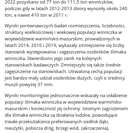
2022 pozyskano od 77 ton do 111,5 ton winniczków,
podczas gdy w latach 2012-2013 zbiory wynosiły około 240
ton, a nawet 410 ton w 2011 r.
Wyniki porównawczych badań rozmieszczenia, liczebności,
struktury wielkościowej i wiekowej populacji winniczka w
województwie warmińsko-mazurskim, prowadzonych w
latach 2014, 2016 i 2019, wykazały zmniejszenie się liczby
stanowisk występowania i zagęszczenia osobników ślimaka
winniczka. Stwierdzono jego zanik na kolejnych
stanowiskach badawczych. Zmniejszyło się także średnie
zagęszczenie na stanowiskach. Utrwaloną cechą populacji
jest bardzo mały udział osobników dużych, czyli o średnicy
muszli powyżej 37 mm.
Wyniki monitoringów jednoznacznie wskazały na osłabienie
populacji ślimaka winniczka w województwie warmińsko-
mazurskim i konieczność jej ochrony. Istotnym zagrożeniem
dla ślimaka winniczka są działania ludzkie, powodujące
trwałe przekształcenia preferowanych siedlisk (łąki,
nieużytki, pobocza dróg, brzegi wód, zakrzaczenia),