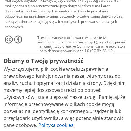
mailowych. Użytkownik korzystający z odnośnika będącego adresem e-
mail zgadza się na przetwarzanie jego danych (adres e-mail oraz
dobrowolnie podanych danych w wiadomości) w celu przesłania
odpowiedzi na przesłane pytania. Szczegóły przetwarzania danych przez
każdą z jednostek znajdują się w ich politykach przetwarzania danych
osobowych.
Treści tekstowe publikowane w serwisie (z
wyłączeniem treści audiowizualnych), są udostępniane
na licencji typu Creative Commons: uznanie autorstwa
- na tych samych warunkach 4.0 (CC BY-SA 4.0).
Materiały audiowizualne, w tym zdjęcia, materiały
Dbamy o Twoją prywatność
audio i wideo, są udostępniane na licencji typu
Creative Commons: uznanie autorstwa użycie
Wykorzystujemy pliki cookie w celu zapewnienia
niekomercyjne - bez utworów zależnych 4.0 (CC BY-
NC-ND 4.0), o ile nie jest to stwierdzone inaczej.
prawidłowego funkcjonowania naszej witryny oraz do
analizy ruchu i optymalizacji działania strony. Dzięki nim
możemy lepiej dostosować treści do potrzeb
użytkowników i stale ulepszać nasze usługi. Pamiętaj, że
informacje przechowywane w plikach cookie mogą
pozwalać na identyfikację konkretnego urządzenia lub
przeglądarki użytkownika, a więc potencjalnie stanowić
dane osobowe.
Polityka cookies