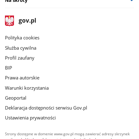
stopka
Strona
gov.pl
gov.pl
główna
gov.pl
Polityka cookies
Służba cywilna
Profil zaufany
BIP
Prawa autorskie
Warunki korzystania
Geoportal
Deklaracja dostępności serwisu Gov.pl
Ustawienia prywatności
Strony dostępne w domenie www.gov.pl mogą zawierać adresy skrzynek