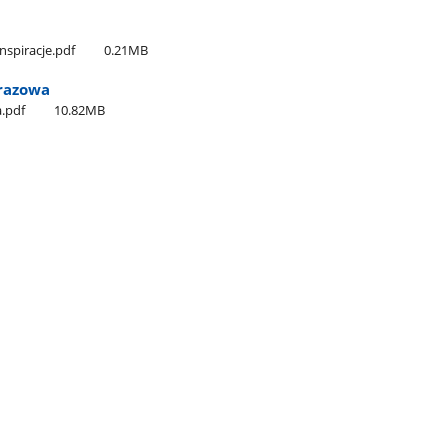
nspiracje.pdf
0.21MB
brazowa
a.pdf
10.82MB