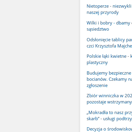
Nietoperze - niezwykli
naszej przyrody
Wilki i bobry - dbamy
sąsiedztwo
Odsłonięcie tablicy p
czci Krzysztofa Majche
Polskie łąki kwietne -
plastyczny
Budujemy bezpieczne
bocianów. Czekamy n
zgłoszenie
Zbiór winniczka w 202
pozostaje wstrzymany
„Mokradła to nasz prz
skarb” - usługi podtr
Decyzja o środowisk