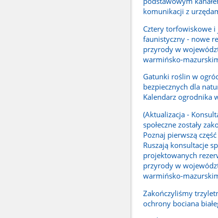
podstawowym kanał
komunikacji z urzęda
Cztery torfowiskowe i
faunistyczny - nowe r
przyrody w wojewódz
warmińsko-mazurski
Gatunki roślin w ogró
bezpiecznych dla natur
Kalendarz ogrodnika 
(Aktualizacja - Konsult
społeczne zostały zak
Poznaj pierwszą część 
Ruszają konsultacje sp
projektowanych reze
przyrody w wojewódz
warmińsko-mazurski
Zakończyliśmy trzylet
ochrony bociana biał