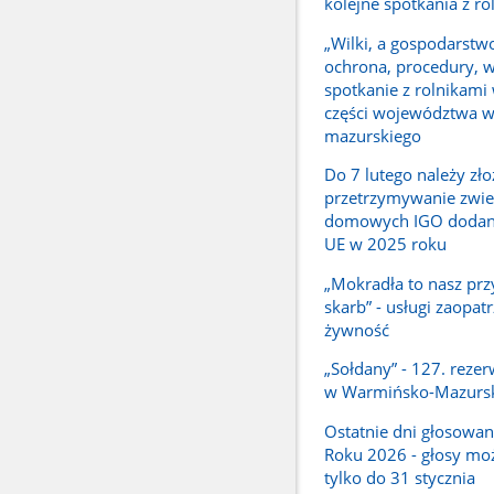
kolejne spotkania z ro
„Wilki, a gospodarstwo
ochrona, procedury, w
spotkanie z rolnikami
części województwa 
mazurskiego
Do 7 lutego należy zło
przetrzymywanie zwie
domowych IGO dodany
UE w 2025 roku
„Mokradła to nasz prz
skarb” - usługi zaopat
żywność
„Sołdany” - 127. reze
w Warmińsko-Mazurs
Ostatnie dni głosowan
Roku 2026 - głosy mo
tylko do 31 stycznia