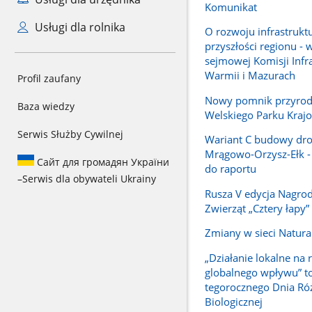
Komunikat
Usługi dla rolnika
O rozwoju infrastruktu
przyszłości regionu - 
sejmowej Komisji Infr
Warmii i Mazurach
Profil zaufany
Nowy pomnik przyrody
Baza wiedzy
Welskiego Parku Kraj
Serwis Służby Cywilnej
Wariant C budowy dro
Mrągowo-Orzysz-Ełk -
Сайт для громадян України
do raportu
–
Serwis dla obywateli Ukrainy
Rusza V edycja Nagrod
Zwierząt „Cztery łapy”
Zmiany w sieci Natur
„Działanie lokalne na 
globalnego wpływu” to
tegorocznego Dnia Ró
Biologicznej