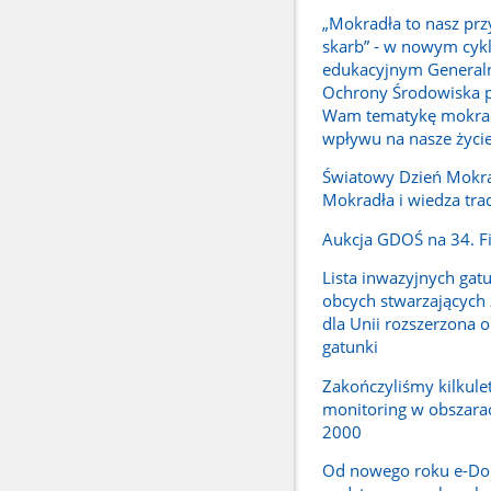
„Mokradła to nasz prz
skarb” - w nowym cyk
edukacyjnym Generaln
Ochrony Środowiska p
Wam tematykę mokrade
wpływu na nasze życi
Światowy Dzień Mokra
Mokradła i wiedza tra
Aukcja GDOŚ na 34. F
Lista inwazyjnych ga
obcych stwarzających 
dla Unii rozszerzona o
gatunki
Zakończyliśmy kilkule
monitoring w obszara
2000
Od nowego roku e-Do