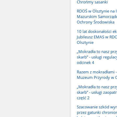
Chrońmy sasanki
RDOŚ w Olsztynie na 
Mazurskim Samorzą
Ochrony Środowiska
10 lat doskonałości ek
Jubileusz EMAS w RD
Olsztynie
„Mokradła to nasz prz
skarb” - usługi regulac
odcinek 4
Razem z mokradłami -
Muzeum Przyrody w O
„Mokradła to nasz prz
skarb” - usługi zaopat
część 2
Szacowanie szkód wy
przez gatunki chronio