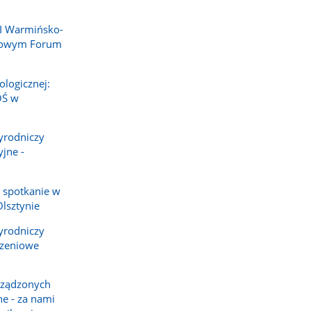
II Warmińsko-
dowym Forum
ologicznej:
OŚ w
yrodniczy
yjne -
 spotkanie w
lsztynie
yrodniczy
rzeniowe
rządzonych
ne - za nami