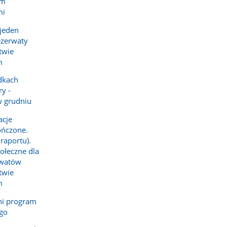
em
mi
 jeden
ezerwaty
twie
m
dkach
y -
w grudniu
acje
ończone.
raportu).
ołeczne dla
rwatów
twie
m
ni program
ego