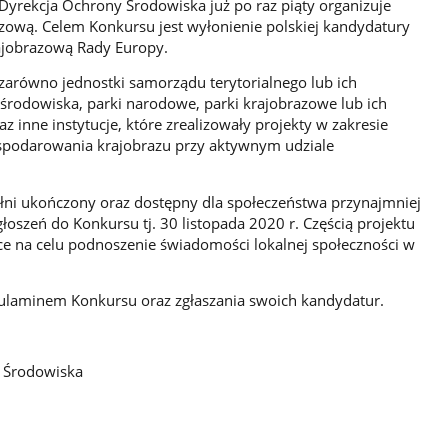
yrekcja Ochrony Środowiska już po raz piąty organizuje
zową. Celem Konkursu jest wyłonienie polskiej kandydatury
rajobrazową Rady Europy.
zarówno jednostki samorządu terytorialnego lub ich
 środowiska, parki narodowe, parki krajobrazowe lub ich
z inne instytucje, które zrealizowały projekty w zakresie
spodarowania krajobrazu przy aktywnym udziale
ełni ukończony oraz dostępny dla społeczeństwa przynajmniej
głoszeń do Konkursu tj. 30 listopada 2020 r. Częścią projektu
ce na celu podnoszenie świadomości lokalnej społeczności w
ulaminem Konkursu oraz zgłaszania swoich kandydatur.
y Środowiska