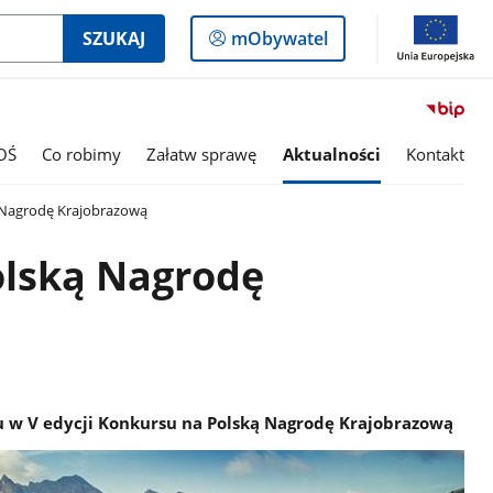
Logowanie
SZUKAJ
mObywatel
do
panelu
OŚ
Co robimy
Załatw sprawę
Aktualności
Kontakt
 Nagrodę Krajobrazową
olską Nagrodę
u w V edycji Konkursu na Polską Nagrodę Krajobrazową