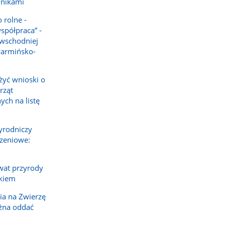
lnikami
 rolne -
spółpraca” -
 wschodniej
warmińsko-
żyć wnioski o
rząt
ch na listę
yrodniczy
rzeniowe:
rwat przyrody
kiem
ia na Zwierzę
żna oddać