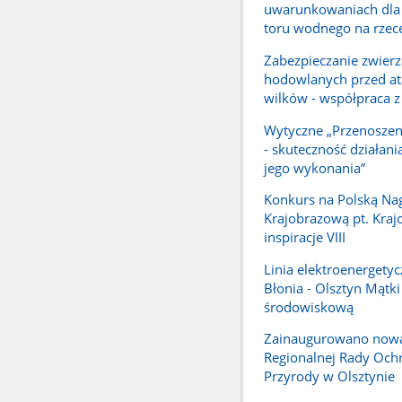
uwarunkowaniach dla
toru wodnego na rzece
Zabezpieczanie zwierz
hodowlanych przed a
wilków - współpraca 
Wytyczne „Przenoszen
- skuteczność działani
jego wykonania”
Konkurs na Polską Na
Krajobrazową pt. Kra
inspiracje VIII
Linia elektroenergety
Błonia - Olsztyn Mątki
środowiskową
Zainaugurowano nową
Regionalnej Rady Och
Przyrody w Olsztynie