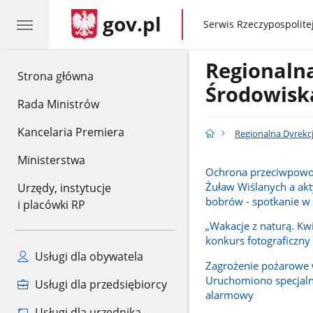
gov.pl
gov.pl
Serwis Rzeczypospolitej
Regionaln
gov.pl
Strona główna
Środowisk
Rada Ministrów
Kancelaria Premiera
Regionalna Dyrekc
Ministerstwa
Ochrona przeciwpow
Żuław Wiślanych a ak
Urzędy, instytucje
bobrów - spotkanie 
i placówki RP
„Wakacje z naturą. Kwi
konkurs fotograficzny
Usługi dla obywatela
Zagrożenie pożarowe 
Uruchomiono specjal
Usługi dla przedsiębiorcy
alarmowy
Usługi dla urzędnika