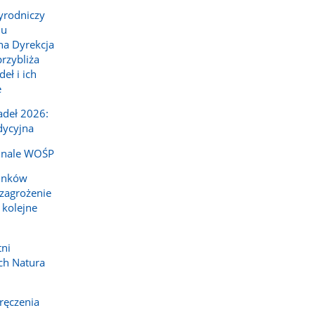
yrodniczy
lu
a Dyrekcja
rzybliża
ł i ich
e
deł 2026:
dycyjna
inale WOŚP
tunków
zagrożenie
 kolejne
tni
ch Natura
ręczenia