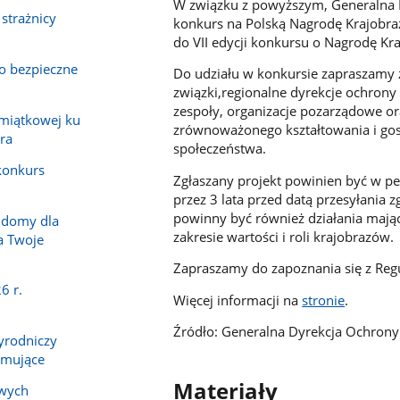
W związku z powyższym, Generalna D
 strażnicy
konkurs na Polską Nagrodę Krajobra
do VII edycji konkursu o Nagrodę K
 o bezpieczne
Do udziału w konkursie zapraszamy 
związki,regionalne dyrekcje ochrony
zespoły, organizacje pozarządowe ora
amiątkowej ku
zrównoważonego kształtowania i go
ra
społeczeństwa.
 konkurs
Zgłaszany projekt powinien być w p
przez 3 lata przed datą przesyłania z
powinny być również działania mają
 domy dla
zakresie wartości i roli krajobrazów.
a Twoje
Zapraszamy do zapoznania się z Reg
6 r.
Więcej informacji na
stronie
.
Źródło: Generalna Dyrekcja Ochron
yrodniczy
zymujące
Materiały
owych