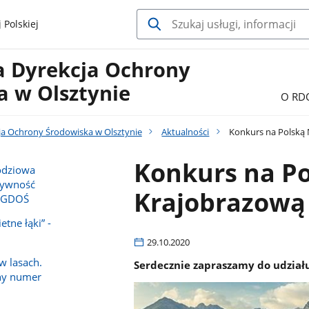
 Polskiej
a Dyrekcja Ochrony
a w Olsztynie
O RD
ja Ochrony Środowiska w Olsztynie
Aktualności
Konkurs na Polską
Konkurs na P
odziowa
tywność
Krajobrazową
w GDOŚ
etne łąki” -
29.10.2020
w lasach.
Serdecznie zapraszamy do udział
ny numer