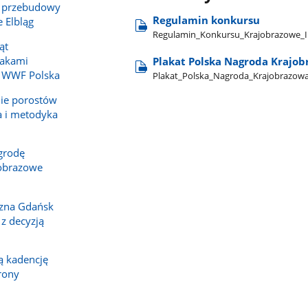
 przebudowy
Regulamin konkursu
 Elbląg
Regulamin​_Konkursu​_Krajobrazowe​_I
ąt
takami
Plakat Polska Nagroda Krajo
z WWF Polska
Plakat​_Polska​_Nagroda​_Krajobrazow
ie porostów
a i metodyka
grodę
jobrazowe
czna Gdańsk
 z decyzją
 kadencję
rony