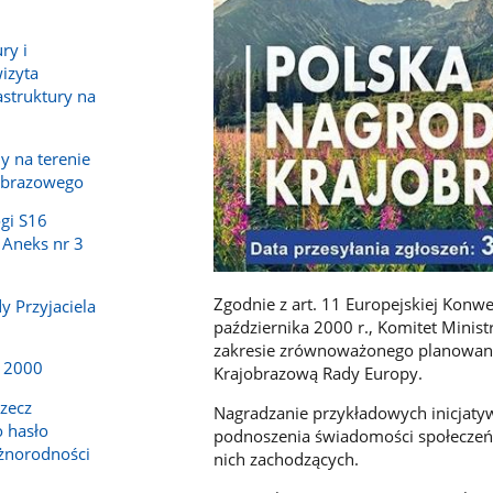
ry i
wizyta
astruktury na
 na terenie
obrazowego
gi S16
 Aneks nr 3
Zgodnie z art. 11 Europejskiej Konw
y Przyjaciela
października 2000 r., Komitet Minis
zakresie zrównoważonego planowani
a 2000
Krajobrazową Rady Europy.
rzecz
Nagradzanie przykładowych inicjatyw
 hasło
podnoszenia świadomości społeczeńs
żnorodności
nich zachodzących.