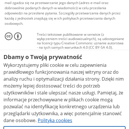
mail zgadza się na przetwarzanie jego danych (adres e-mail oraz
dobrowolnie podanych danych w wiadomości) w celu przesłania
odpowiedzi na przesłane pytania. Szczegóły przetwarzania danych przez
każdą z jednostek znajdują się w ich politykach przetwarzania danych
osobowych.
Treści tekstowe publikowane w serwisie (z
wyłączeniem treści audiowizualnych), są udostępniane
na licencji typu Creative Commons: uznanie autorstwa
- na tych samych warunkach 4.0 (CC BY-SA 4.0).
Materiały audiowizualne, w tym zdjęcia, materiały
Dbamy o Twoją prywatność
audio i wideo, są udostępniane na licencji typu
Creative Commons: uznanie autorstwa użycie
Wykorzystujemy pliki cookie w celu zapewnienia
niekomercyjne - bez utworów zależnych 4.0 (CC BY-
NC-ND 4.0), o ile nie jest to stwierdzone inaczej.
prawidłowego funkcjonowania naszej witryny oraz do
analizy ruchu i optymalizacji działania strony. Dzięki nim
możemy lepiej dostosować treści do potrzeb
użytkowników i stale ulepszać nasze usługi. Pamiętaj, że
informacje przechowywane w plikach cookie mogą
pozwalać na identyfikację konkretnego urządzenia lub
przeglądarki użytkownika, a więc potencjalnie stanowić
dane osobowe.
Polityka cookies