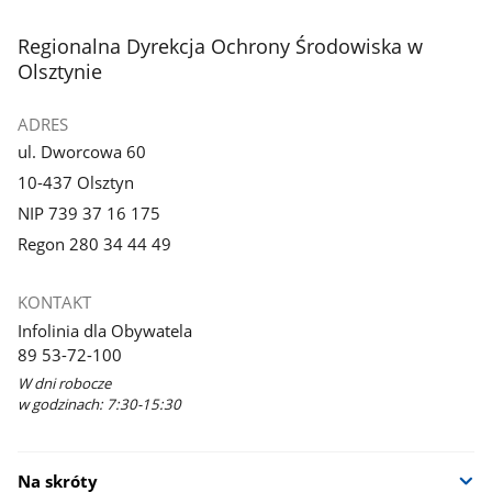
3
4
z
z
stopka
Regionalna Dyrekcja Ochrony Środowiska w
galerii.
galerii.
Olsztynie
ADRES
ul. Dworcowa 60
10-437 Olsztyn
NIP 739 37 16 175
Regon 280 34 44 49
KONTAKT
Infolinia dla Obywatela
89 53-72-100
W dni robocze
w godzinach: 7:30-15:30
Na skróty