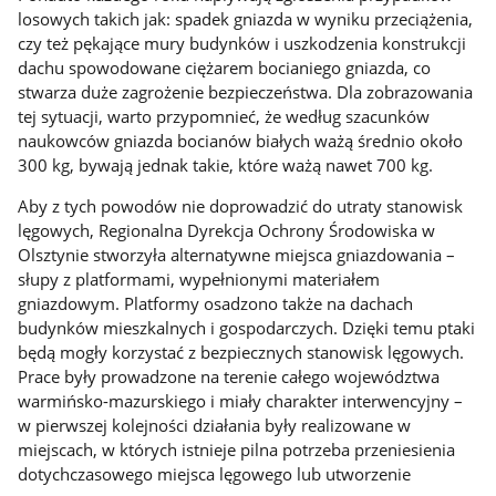
losowych takich jak: spadek gniazda w wyniku przeciążenia,
czy też pękające mury budynków i uszkodzenia konstrukcji
dachu spowodowane ciężarem bocianiego gniazda, co
stwarza duże zagrożenie bezpieczeństwa. Dla zobrazowania
tej sytuacji, warto przypomnieć, że według szacunków
naukowców gniazda bocianów białych ważą średnio około
300 kg, bywają jednak takie, które ważą nawet 700 kg.
Aby z tych powodów nie doprowadzić do utraty stanowisk
lęgowych, Regionalna Dyrekcja Ochrony Środowiska w
Olsztynie stworzyła alternatywne miejsca gniazdowania –
słupy z platformami, wypełnionymi materiałem
gniazdowym. Platformy osadzono także na dachach
budynków mieszkalnych i gospodarczych. Dzięki temu ptaki
będą mogły korzystać z bezpiecznych stanowisk lęgowych.
Prace były prowadzone na terenie całego województwa
warmińsko-mazurskiego i miały charakter interwencyjny –
w pierwszej kolejności działania były realizowane w
miejscach, w których istnieje pilna potrzeba przeniesienia
dotychczasowego miejsca lęgowego lub utworzenie