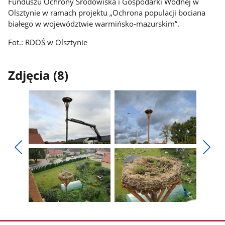
Funduszu Ochrony Środowiska i Gospodarki Wodnej w
Olsztynie w ramach projektu „Ochrona populacji bociana
białego w województwie warmińsko-mazurskim”.
Fot.: RDOŚ w Olsztynie
Zdjęcia (8)
Pokaż
Pokaż
zdjęcie
zdjęcie
Pokaż
Poka
1
2
poprzednie
nest
z
z
zdjęcia
zdjęc
galerii.
galerii.
Pokaż
Pokaż
zdjęcie
zdjęcie