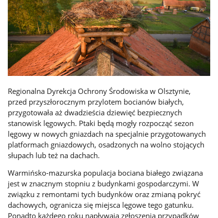
Regionalna Dyrekcja Ochrony Środowiska w Olsztynie,
przed przyszłorocznym przylotem bocianów białych,
przygotowała aż dwadzieścia dziewięć bezpiecznych
stanowisk lęgowych. Ptaki będą mogły rozpocząć sezon
lęgowy w nowych gniazdach na specjalnie przygotowanych
platformach gniazdowych, osadzonych na wolno stojących
słupach lub też na dachach.
Warmińsko-mazurska populacja bociana białego związana
jest w znacznym stopniu z budynkami gospodarczymi. W
związku z remontami tych budynków oraz zmianą pokryć
dachowych, ogranicza się miejsca lęgowe tego gatunku.
Ponadto każdego roku napływają zgłoszenia przypadków