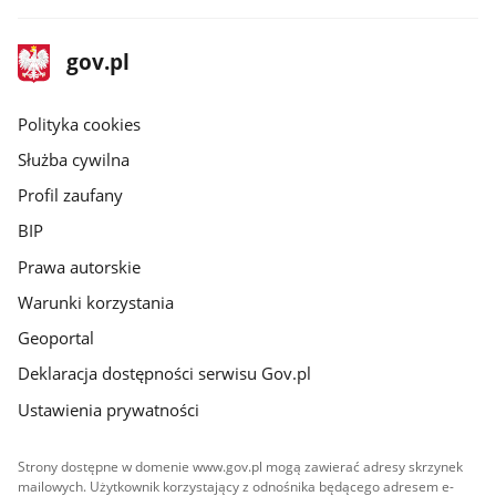
stopka
Strona
gov.pl
gov.pl
główna
gov.pl
Polityka cookies
Służba cywilna
Profil zaufany
BIP
Prawa autorskie
Warunki korzystania
Geoportal
Deklaracja dostępności serwisu Gov.pl
Ustawienia prywatności
Strony dostępne w domenie www.gov.pl mogą zawierać adresy skrzynek
mailowych. Użytkownik korzystający z odnośnika będącego adresem e-