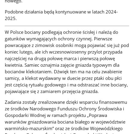
nowego.
Podobne działania będą kontynuowane w latach 2024-
2025.
W Polsce bociany podlegają ochronie ścisłej i należą do
gatunków wymagających ochrony czynnej. Pierwsze
powracające z zimowisk osobniki mogą pojawiać się już pod
koniec lutego, ale ich wczesnowiosenny przylot przypada
najczęściej na drugą połowę marca i pierwszą połowę
kwietnia. Samiec oznajmia zajęcie gniazda typowym dla
bocianów klekotaniem. Dźwięk ten ma na celu zwabienie
samicy, a klekot wydawany w duecie przez ptaki obu płci
jest częścią rytuału godowego i ma odstraszać inne bociany,
pojawiające się z zamiarem przejęcia gniazda.
Zadania zostały zrealizowane dzięki wsparciu finansowemu
ze środków Narodowego Funduszu Ochrony Środowiska i
Gospodarki Wodnej w ramach projektu „Poprawa
warunków gniazdowania bociana białego w województwie
warmińsko-mazurskim” oraz ze środków Wojewódzkiego