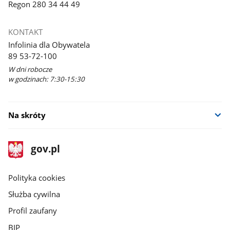
Regon 280 34 44 49
KONTAKT
Infolinia dla Obywatela
89 53-72-100
W dni robocze
w godzinach: 7:30-15:30
Na skróty
stopka
Strona
gov.pl
gov.pl
główna
gov.pl
Polityka cookies
Służba cywilna
Profil zaufany
BIP