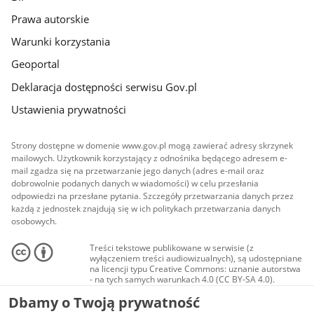
Prawa autorskie
Warunki korzystania
Geoportal
Deklaracja dostępności serwisu Gov.pl
Ustawienia prywatności
Strony dostępne w domenie www.gov.pl mogą zawierać adresy skrzynek
mailowych. Użytkownik korzystający z odnośnika będącego adresem e-
mail zgadza się na przetwarzanie jego danych (adres e-mail oraz
dobrowolnie podanych danych w wiadomości) w celu przesłania
odpowiedzi na przesłane pytania. Szczegóły przetwarzania danych przez
każdą z jednostek znajdują się w ich politykach przetwarzania danych
osobowych.
Treści tekstowe publikowane w serwisie (z
wyłączeniem treści audiowizualnych), są udostępniane
na licencji typu Creative Commons: uznanie autorstwa
- na tych samych warunkach 4.0 (CC BY-SA 4.0).
Materiały audiowizualne, w tym zdjęcia, materiały
Dbamy o Twoją prywatność
audio i wideo, są udostępniane na licencji typu
Creative Commons: uznanie autorstwa użycie