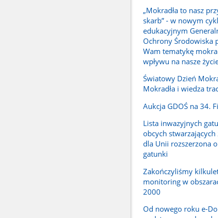
„Mokradła to nasz prz
skarb” - w nowym cyk
edukacyjnym Generaln
Ochrony Środowiska p
Wam tematykę mokrade
wpływu na nasze życi
Światowy Dzień Mokra
Mokradła i wiedza tra
Aukcja GDOŚ na 34. F
Lista inwazyjnych ga
obcych stwarzających 
dla Unii rozszerzona o
gatunki
Zakończyliśmy kilkule
monitoring w obszara
2000
Od nowego roku e-Do