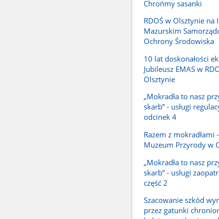
Chrońmy sasanki
RDOŚ w Olsztynie na 
Mazurskim Samorzą
Ochrony Środowiska
10 lat doskonałości ek
Jubileusz EMAS w RD
Olsztynie
„Mokradła to nasz prz
skarb” - usługi regulac
odcinek 4
Razem z mokradłami -
Muzeum Przyrody w O
„Mokradła to nasz prz
skarb” - usługi zaopat
część 2
Szacowanie szkód wy
przez gatunki chronio