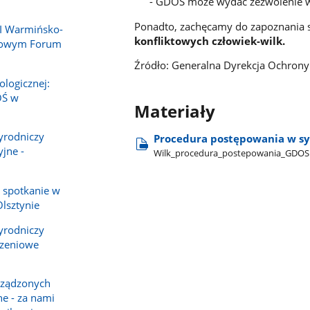
- GDOŚ może wydać zezwolenie w
Ponadto, zachęcamy do zapoznania 
II Warmińsko-
konfliktowych człowiek-wilk.
dowym Forum
Źródło: Generalna Dyrekcja Ochron
ologicznej:
OŚ w
Materiały
yrodniczy
Procedura postępowania w sy
yjne -
Wilk​_procedura​_postepowania​_GDOS
 spotkanie w
lsztynie
yrodniczy
rzeniowe
rządzonych
ne - za nami