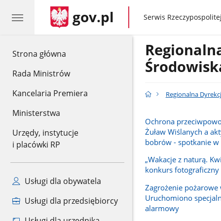
gov.pl
gov.pl
Serwis Rzeczypospolitej
Regionaln
gov.pl
Strona główna
Środowisk
Rada Ministrów
Kancelaria Premiera
Regionalna Dyrekc
Ministerstwa
Ochrona przeciwpow
Żuław Wiślanych a ak
Urzędy, instytucje
bobrów - spotkanie 
i placówki RP
„Wakacje z naturą. Kwi
konkurs fotograficzny
Usługi dla obywatela
Zagrożenie pożarowe 
Uruchomiono specjal
Usługi dla przedsiębiorcy
alarmowy
Usługi dla urzędnika