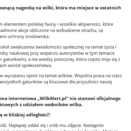
osnącą nagonką na wilki, która ma miejsce w ostatnich
m elementem polskiej fauny i wszelkie aktywności, które
sadnione akcje obliczone na wzbudzenie strachu, są
dami ochrony środowiska.
wokół zwiększenia świadomości społecznej na temat życia i
edzy naukowej przy wsparciu autorytetów w tym temacie
gatunkiem), a nie wiedzy potocznej, która często mija się z
ach wśród społeczeństwa.
w wyrażaniu opinii na temat wilków. Wspólna praca na rzecz
wszystkich gatunków są kluczowe dla przyszłości naszej
ona internetowa „WilkAlert.pl” nie stanowi oficjalnego
liktowych z udziałem osobników wilka.
ię w bliskiej odległości?
dź. Najlepiej oddal się i zrób mu zdjęcie. Następnie