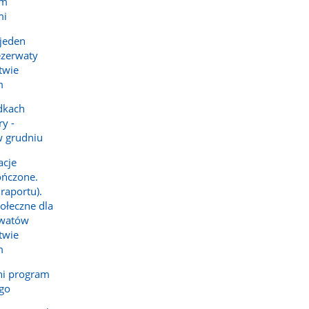
em
mi
 jeden
ezerwaty
twie
m
dkach
y -
w grudniu
acje
ończone.
raportu).
ołeczne dla
rwatów
twie
m
ni program
ego