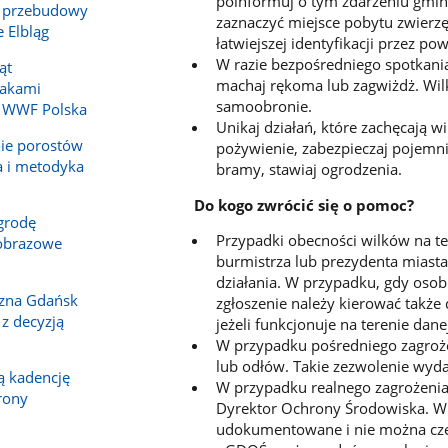
poinformuj o tym zdarzeniu gmin
 przebudowy
zaznaczyć miejsce pobytu zwierzę
 Elbląg
łatwiejszej identyfikacji przez p
W razie bezpośredniego spotkania 
ąt
machaj rękoma lub zagwiżdż. Wilk
takami
samoobronie.
z WWF Polska
Unikaj działań, które zachęcają 
ie porostów
pożywienie, zabezpieczaj pojemni
a i metodyka
bramy, stawiaj ogrodzenia.
Do kogo zwrócić się o pomoc?
grodę
Przypadki obecności wilków na te
jobrazowe
burmistrza lub prezydenta miast
działania. W przypadku, gdy osobn
czna Gdańsk
zgłoszenie należy kierować także d
 z decyzją
jeżeli funkcjonuje na terenie dan
W przypadku pośredniego zagroże
lub odłów. Takie zezwolenie wyda
 kadencję
W przypadku realnego zagrożenia
rony
Dyrektor Ochrony Środowiska. W s
udokumentowane i nie można czek