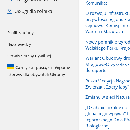
Komunikat
Usługi dla rolnika
O rozwoju infrastruktu
przyszłości regionu - 
sejmowej Komisji Infr
Warmii i Mazurach
Profil zaufany
Nowy pomnik przyrody
Baza wiedzy
Welskiego Parku Kraj
Serwis Służby Cywilnej
Wariant C budowy dro
Mrągowo-Orzysz-Ełk -
Сайт для громадян України
do raportu
–
Serwis dla obywateli Ukrainy
Rusza V edycja Nagrod
Zwierząt „Cztery łapy”
Zmiany w sieci Natur
„Działanie lokalne na 
globalnego wpływu” to
tegorocznego Dnia Ró
Biologicznej