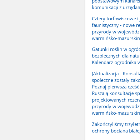
podstawowym kanał
komunikacji z urzęda
Cztery torfowiskowe i
faunistyczny - nowe r
przyrody w wojewódz
warmińsko-mazurski
Gatunki roślin w ogró
bezpiecznych dla natur
Kalendarz ogrodnika 
(Aktualizacja - Konsult
społeczne zostały zak
Poznaj pierwszą część 
Ruszają konsultacje sp
projektowanych reze
przyrody w wojewódz
warmińsko-mazurski
Zakończyliśmy trzylet
ochrony bociana biał