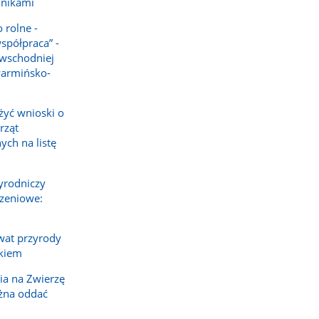
lnikami
 rolne -
spółpraca” -
 wschodniej
warmińsko-
żyć wnioski o
rząt
ch na listę
yrodniczy
rzeniowe:
rwat przyrody
kiem
ia na Zwierzę
żna oddać