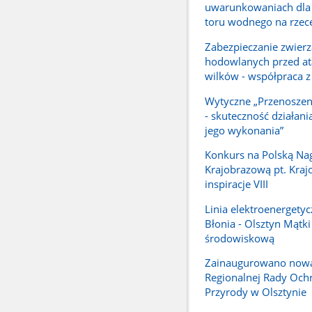
uwarunkowaniach dla
toru wodnego na rzece
Zabezpieczanie zwierz
hodowlanych przed a
wilków - współpraca 
Wytyczne „Przenoszen
- skuteczność działani
jego wykonania”
Konkurs na Polską Na
Krajobrazową pt. Kra
inspiracje VIII
Linia elektroenergety
Błonia - Olsztyn Mątki
środowiskową
Zainaugurowano nową
Regionalnej Rady Och
Przyrody w Olsztynie