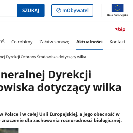
Logowanie
SZUKAJ
mObywatel
do
panelu
OŚ
Co robimy
Załatw sprawę
Aktualności
Kontakt
ej Dyrekcji Ochrony Środowiska dotyczący wilka
eralnej Dyrekcji
owiska dotyczący wilka
Polsce i w całej Unii Europejskiej, a jego obecność w
znaczenie dla zachowania różnorodności biologicznej.