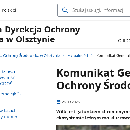
 Polskiej
a Dyrekcja Ochrony
a w Olsztynie
O RD
ja Ochrony Środowiska w Olsztynie
Aktualności
Komunikat Generaln
Komunikat Gen
odziowa
tywność
Ochrony Środ
w GDOŚ
etne łąki” -
26.03.2025
w lasach.
Wilk jest gatunkiem chronionym w 
ny numer
ekosystemie leśnym ma kluczowe 