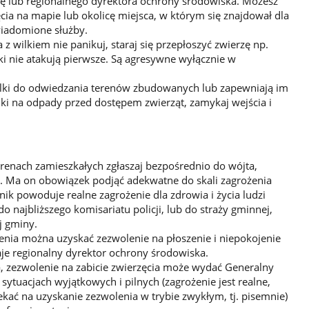
ę lub regionalnego dyrektora ochrony środowiska. Możesz
cia na mapie lub okolicę miejsca, w którym się znajdował dla
owiadomione służby.
z wilkiem nie panikuj, staraj się przepłoszyć zwierzę np.
i nie atakują pierwsze. Są agresywne wyłącznie w
wilki do odwiedzania terenów zbudowanych lub zapewniają im
ki na odpady przed dostępem zwierząt, zamykaj wejścia i
renach zamieszkałych zgłaszaj bezpośrednio do wójta,
a. Ma on obowiązek podjąć adekwatne do skali zagrożenia
ik powoduje realne zagrożenie dla zdrowia i życia ludzi
o najbliższego komisariatu policji, lub do straży gminnej,
ej gminy.
nia można uzyskać zezwolenie na płoszenie i niepokojenie
je regionalny dyrektor ochrony środowiska.
, zezwolenie na zabicie zwierzęcia może wydać Generalny
ytuacjach wyjątkowych i pilnych (zagrożenie jest realne,
ać na uzyskanie zezwolenia w trybie zwykłym, tj. pisemnie)