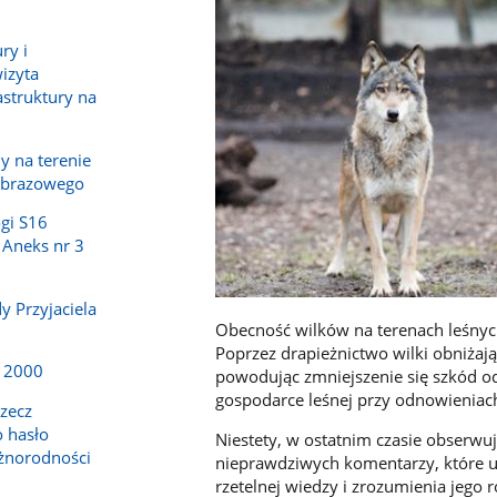
ry i
wizyta
astruktury na
 na terenie
obrazowego
gi S16
 Aneks nr 3
y Przyjaciela
Obecność wilków na terenach leśnych 
Poprzez drapieżnictwo wilki obniżają 
a 2000
powodując zmniejszenie się szkód o
gospodarce leśnej przy odnowieniach
rzecz
 hasło
Niestety, w ostatnim czasie obserw
żnorodności
nieprawdziwych komentarzy, które ut
rzetelnej wiedzy i zrozumienia jego r