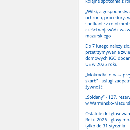
kolejne spotkania z ro
„Wilki, a gospodarstwo
ochrona, procedury, w
spotkanie z rolnikami
części województwa 
mazurskiego
Do 7 lutego należy zło
przetrzymywanie zwie
domowych IGO dodany
UE w 2025 roku
„Mokradła to nasz prz
skarb” - usługi zaopat
żywność
„Sołdany” - 127. reze
w Warmińsko-Mazurs
Ostatnie dni głosowan
Roku 2026 - głosy mo
tylko do 31 stycznia