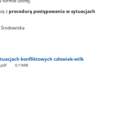
 formie ustnej.
się z
procedurą postępowania w sytuacjach
y Środowiska
tuacjach konfliktowych człowiek-wilk
.pdf
0.11MB