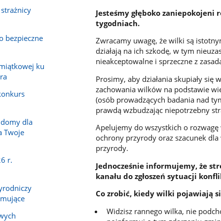
 strażnicy
Jesteśmy głęboko zaniepokojeni r
tygodniach.
 o bezpieczne
Zwracamy uwagę, że wilki są istotny
działają na ich szkodę, w tym nieuza
nieakceptowalne i sprzeczne z zasa
amiątkowej ku
ra
Prosimy, aby działania skupiały się 
zachowania wilków na podstawie wi
 konkurs
(osób prowadzących badania nad tym 
prawdą wzbudzając niepotrzebny str
 domy dla
Apelujemy do wszystkich o rozwagę 
a Twoje
ochrony przyrody oraz szacunek dla 
przyrody.
6 r.
Jednocześnie informujemy, że str
kanału do zgłoszeń sytuacji konf
yrodniczy
Co zrobić, kiedy wilki pojawiają s
zymujące
Widzisz rannego wilka, nie podcho
owych