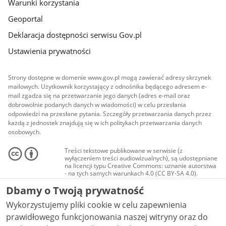
Warunki korzystania
Geoportal
Deklaracja dostępności serwisu Gov.pl
Ustawienia prywatności
Strony dostępne w domenie www.gov.pl mogą zawierać adresy skrzynek
mailowych. Użytkownik korzystający z odnośnika będącego adresem e-
mail zgadza się na przetwarzanie jego danych (adres e-mail oraz
dobrowolnie podanych danych w wiadomości) w celu przesłania
odpowiedzi na przesłane pytania. Szczegóły przetwarzania danych przez
każdą z jednostek znajdują się w ich politykach przetwarzania danych
osobowych.
Treści tekstowe publikowane w serwisie (z
wyłączeniem treści audiowizualnych), są udostępniane
na licencji typu Creative Commons: uznanie autorstwa
- na tych samych warunkach 4.0 (CC BY-SA 4.0).
Materiały audiowizualne, w tym zdjęcia, materiały
Dbamy o Twoją prywatność
audio i wideo, są udostępniane na licencji typu
Creative Commons: uznanie autorstwa użycie
Wykorzystujemy pliki cookie w celu zapewnienia
niekomercyjne - bez utworów zależnych 4.0 (CC BY-
NC-ND 4.0), o ile nie jest to stwierdzone inaczej.
prawidłowego funkcjonowania naszej witryny oraz do