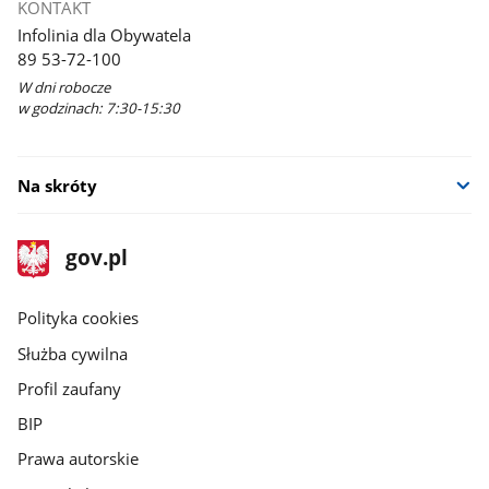
KONTAKT
Infolinia dla Obywatela
89 53-72-100
W dni robocze
w godzinach: 7:30-15:30
Na skróty
stopka
Strona
gov.pl
gov.pl
główna
gov.pl
Polityka cookies
Służba cywilna
Profil zaufany
BIP
Prawa autorskie