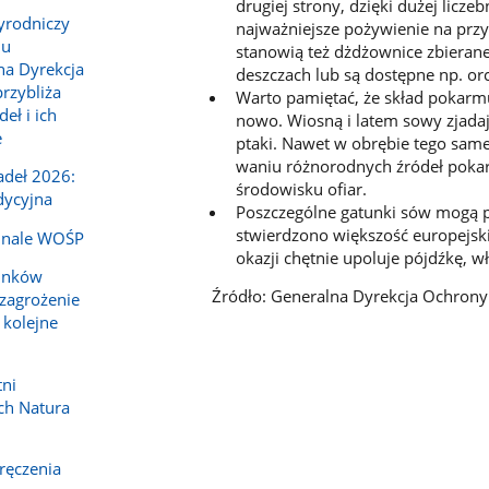
drugiej strony, dzięki dużej lic
yrodniczy
najważniejsze pożywienie na przyk
lu
stanowią też dżdżownice zbierane
a Dyrekcja
deszczach lub są dostępne np. or
rzybliża
Warto pamiętać, że skład pokarmu 
ł i ich
nowo. Wiosną i latem sowy zjadaj
e
ptaki. Nawet w obrębie tego sam
waniu różnorodnych źródeł poka
deł 2026:
środowisku ofiar.
dycyjna
Poszczególne gatunki sów mogą p
stwierd­zono większość europejsk
inale WOŚP
okazji chętnie upoluje pójdźkę, w
tunków
Źródło: Generalna Dyrekcja Ochron
zagrożenie
 kolejne
tni
ch Natura
ręczenia