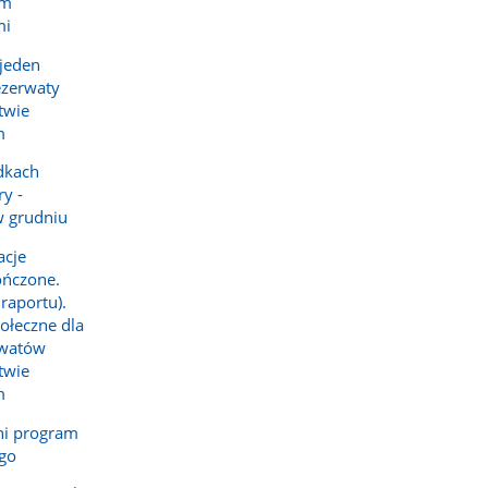
em
mi
 jeden
ezerwaty
twie
m
dkach
y -
w grudniu
acje
ończone.
raportu).
ołeczne dla
rwatów
twie
m
ni program
ego