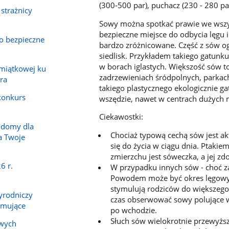
(300-500 par), puchacz (230 - ­280 pa
 strażnicy
Sowy można spotkać prawie we wszys
bezpieczne miejsce do odbycia lęgu i
 o bezpieczne
bardzo zróżnicowane. Część z sów og
siedlisk. Przykładem takiego gatunk
w borach iglastych. Większość sów t
amiątkowej ku
zadrzewieniach śródpolnych, parkach
ra
takiego plastycznego ekologicznie g
 konkurs
wszędzie, nawet w centrach dużych m
Ciekawostki:
 domy dla
Chociaż typową cechą sów jest ak
a Twoje
się do życia w ciągu dnia. Ptaki
zmie­rzchu jest sóweczka, a jej zd
6 r.
W przypadku innych sów - choć za
Powodem może być okres lęgowy -
stymulują rodziców do większe
yrodniczy
czas obserwować sowy polujące w
zymujące
po wchodzie.
Słuch sów wielokrotnie przewyższ
owych