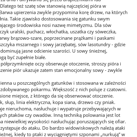
latego też szatę sów stanowią najczęściej pióra w
u. Barwa upierzenia zwykle przypomina korę drzew, na których
dnia. Takie zjawisko dostosowania się gatunku swym
ającego środowiska nosi nazwę mimetyzmu. Dla sów
zczyk uralski, puchacz, włochatka, uszatka czy sóweczka,
arwy brązowo-szare, poprzecinane prążkami i paskami
szczyka mszarnego i sowy jarzębatej, sów lasotundry - gdzie
 dominują jasne odcienie szarości. U sowy śnieżnej,
gą być zupełnie białe.
 półprzymknięte oczy obserwuje otoczenie, stroszy pióra i
oszenie piór ukazuje zatem stan emocjonalny sowy - zwykle
ienna u poszczególnych gatunków i stosowana w zależności
u zdobywanego pokarmu. Większość z nich poluje z czatowni.
ione miejsce, z którego da się obserwować otoczenie.
 słup, linia elektryczna, kopa siana, drzewo czy pniak.
je nieruchoma, nasłuchuje i wypatruje przebywających w
cych ptaków czy owadów. Inną techniką polowania jest lot
a niewielkiej wysokości nasłuchując poruszających się ofiar.
 przystępuje do ataku. Do bardzo widow­iskowych należą ataki
ieżnej, kiedy to ptaki z wyciągniętymi szponami „nurkują” w