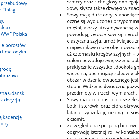
szmery oraz ciche głosy dobiegają
 przebudowy
Sowy słyszą także dźwięki w znacz
 Elbląg
Sowy mają duże oczy, stanowiące 
ąt
oczne są wydłużone i przypomina
takami
mięśni, a oczy utrzymywane są w 
z WWF Polska
powodują, że oczy sów są nieru
elastyczną szyją, umożliwiającą 
ie porostów
drapieżników może obejmować ob
a i metodyka
aż czternastu kręgów szyjnych – 
ciałem powoduje zwiększenie pol
praktycznie wszystko „dookoła g
grodę
widzenia, obejmujący zaledwie o
jobrazowe
obszar widzenia dwuocznego jest
stopni. Widzenie dwuoczne pozwal
przedmioty w trzech wymiarach.
czna Gdańsk
Sowy maja zdolność do bezszelestn
 z decyzją
Lotki i sterówki oraz pióra okry
latanie czy izolację cieplną - u
 kadencję
aksamit.
rony
Ze względu na specjalną budowę o
odgrywają istotnej roli w konta
duże znaczenie przy maskowaniu z