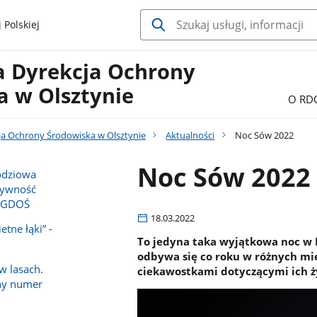
 Polskiej
a Dyrekcja Ochrony
a w Olsztynie
O RD
ja Ochrony Środowiska w Olsztynie
Aktualności
Noc Sów 2022
Noc Sów 2022
odziowa
tywność
w GDOŚ
18.03.2022
etne łąki” -
To jedyna taka wyjątkowa noc w P
odbywa się co roku w różnych mie
w lasach.
ciekawostkami dotyczącymi ich ż
ny numer