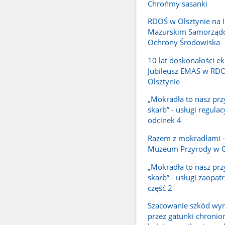
Chrońmy sasanki
RDOŚ w Olsztynie na 
Mazurskim Samorzą
Ochrony Środowiska
10 lat doskonałości ek
Jubileusz EMAS w RD
Olsztynie
„Mokradła to nasz prz
skarb” - usługi regulac
odcinek 4
Razem z mokradłami -
Muzeum Przyrody w O
„Mokradła to nasz prz
skarb” - usługi zaopat
część 2
Szacowanie szkód wy
przez gatunki chronio