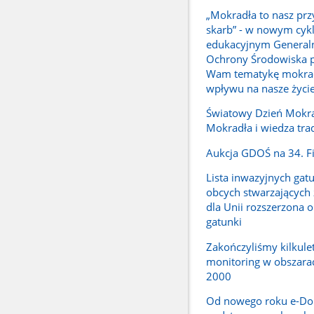
„Mokradła to nasz prz
skarb” - w nowym cyk
edukacyjnym Generaln
Ochrony Środowiska p
Wam tematykę mokrade
wpływu na nasze życi
Światowy Dzień Mokra
Mokradła i wiedza tra
Aukcja GDOŚ na 34. F
Lista inwazyjnych ga
obcych stwarzających 
dla Unii rozszerzona o
gatunki
Zakończyliśmy kilkule
monitoring w obszara
2000
Od nowego roku e-Do