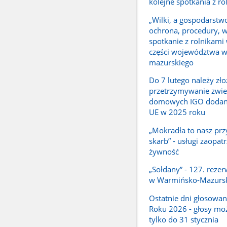
kolejne spotkania z ro
„Wilki, a gospodarstwo
ochrona, procedury, w
spotkanie z rolnikami
części województwa 
mazurskiego
Do 7 lutego należy zło
przetrzymywanie zwie
domowych IGO dodany
UE w 2025 roku
„Mokradła to nasz prz
skarb” - usługi zaopat
żywność
„Sołdany” - 127. reze
w Warmińsko-Mazurs
Ostatnie dni głosowan
Roku 2026 - głosy mo
tylko do 31 stycznia