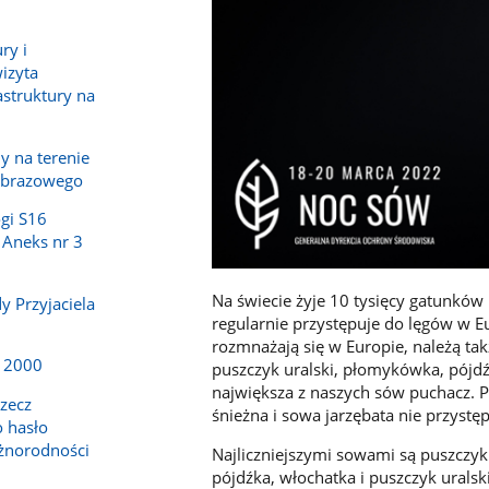
ry i
wizyta
astruktury na
 na terenie
obrazowego
gi S16
 Aneks nr 3
Na świecie żyje 10 tysięcy gatunkó
y Przyjaciela
regularnie przystępuje do lęgów w E
rozmnażają się w Europie, należą tak
a 2000
puszczyk uralski, płomykówka, pójdźk
największa z naszych sów puchacz. 
rzecz
śnieżna i sowa jarzębata nie przystę
 hasło
żnorodności
Najliczniejszymi sowami są puszczyki
pójdźka, włochatka i puszczyk urals