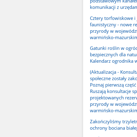
podstawowym kanał
komunikacji z urzęda
Cztery torfowiskowe i
faunistyczny - nowe r
przyrody w wojewódz
warmińsko-mazurski
Gatunki roślin w ogró
bezpiecznych dla natur
Kalendarz ogrodnika 
(Aktualizacja - Konsult
społeczne zostały zak
Poznaj pierwszą część 
Ruszają konsultacje sp
projektowanych reze
przyrody w wojewódz
warmińsko-mazurski
Zakończyliśmy trzylet
ochrony bociana biał