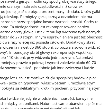
ce nawet z gęstych roślin czy spod grubej warstwy śniegu.
nie szerszym zakresie częstotliwości niż człowiek.
od jednego aż do pięciu procent masy ich ciała. U sów gałki
ją teleskop. Pomiędzy gałką oczną a oczodołem nie ma
oczodole przez specjalne kostne wyrostki czaszki. Cechy te
chome. Ta niedogodność jest rekompensowana bardzo
znaczne obroty głową. Dzięki temu kąt widzenia tych nocnych
szar do 270 stopni. Innym usprawnieniem jest też obecność
to dwa razy więcej niż posiada człowiek. Dodatkowy skręt
a widzenia nawet do 360 stopni, co pozwala sowom widzieć
łowy”. Imponujący obrót głowy rekompensuje wąski kąt
koło 110 stopni, przy widzeniu jednoocznym. Natomiast
 mniejszy prawie o połowę i wynosi zaledwie około 60-70
a sowom widzieć - podobnie jak inne zwierzęta i ludzie -
ego lotu, co jest możliwe dzięki specjalnej budowie piór.
wowe - poza ich typowymi właściwościami umożliwiającymi
 sów pokryte są delikatnym, krótkim puchem, przypominającym
ka i widzenie jedynie w odcieniach szarości, barwy nie
ktach między osobnikami. Natomiast samo ubarwienie piór ma
a dnia i ukrywaniu się przed drapieżnikami lub