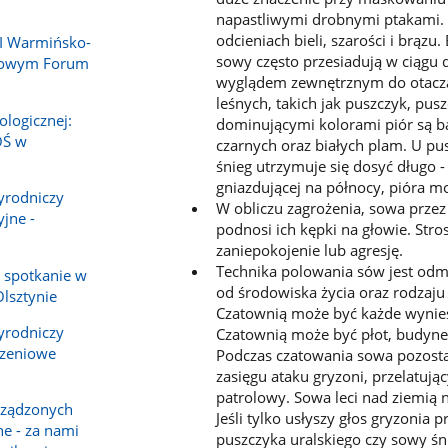
napastliwymi drobnymi ptakami. D
odcieniach bieli, szarości i brąz
II Warmińsko-
sowy często przesiadują w ciągu 
dowym Forum
wyglądem zewnętrznym do otacz
leśnych, takich jak puszczyk, pus
ologicznej:
dominującymi kolorami piór są b
OŚ w
czarnych oraz białych plam. U pu
śnieg utrzymuje się dosyć długo -
gniazdującej na północy, pióra mo
yrodniczy
W obliczu zagrożenia, sowa przez
yjne -
podnosi ich kępki na głowie. Str
zaniepokojenie lub agresję.
Technika polowania sów jest odm
 spotkanie w
od środowiska życia oraz rodzaj
lsztynie
Czatownią może być każde wynies
yrodniczy
Czatownią może być płot, budynek,
rzeniowe
Podczas czatowania sowa pozosta
zasięgu ataku gryzoni, przelatują
patrolowy. Sowa leci nad ziemią n
rządzonych
Jeśli tylko usłyszy głos gryzonia
ne - za nami
puszczyka uralskiego czy sowy śn