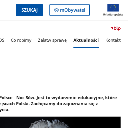
Logowanie
SZUKAJ
mObywatel
do
panelu
OŚ
Co robimy
Załatw sprawę
Aktualności
Kontakt
olsce - Noc Sów. Jest to wydarzenie edukacyjne, które
jscach Polski. Zachęcamy do zapoznania się z
ycia.