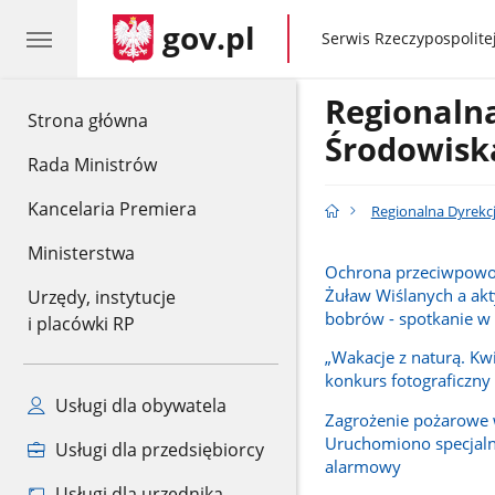
gov.pl
gov.pl
Serwis Rzeczypospolitej
Regionaln
gov.pl
Strona główna
Środowisk
Rada Ministrów
Kancelaria Premiera
Regionalna Dyrekc
Ministerstwa
Ochrona przeciwpow
Żuław Wiślanych a ak
Urzędy, instytucje
bobrów - spotkanie 
i placówki RP
„Wakacje z naturą. Kwi
konkurs fotograficzny
Usługi dla obywatela
Zagrożenie pożarowe 
Uruchomiono specjal
Usługi dla przedsiębiorcy
alarmowy
Usługi dla urzędnika