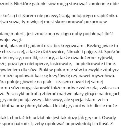
ryzonie. Nie­które gatunki sów mogą stosować zamien­nie obie
elkością i ciężarem nie przewyższają polującego drapieżnika.
iejsza sowa, tym więcej musi skonsumować pokarmu w
anę materii, jest zmuszona w ciągu doby pochłonąć ilość
wojej wagi.
kami, płazami i gadami oraz bezkregowcami. Bezkręgowce to
chrząszcze), a także dżdżownice, ślimaki i pajęczaki. Spośród
nie: myszy, norniki, szczury, a także owadożerne: ryjówki,
 jeże, poza tym nietoperze, łasicowate, popielicowate i inne.
ożywieniem dla sów. Ptaki w pokarmie sów to zwykle zdobycz
cz może upolować kaczkę krzyżówkę czy nawet myszołowa.
ra poluje głównie na ptaki - czasem nawet tej samej
karmu sów mogą stanowić także martwe zwierzęta, zwłaszcza
ów. Puszczyki potrafią zbierać martwe płazy ginące na drogach
yzonie polują wszystkie sowy, ale specjal­istami w ich
a błotna oraz płomykówka. Udział gryzoni w ich diecie może
aki, chociaż ich udział nie jest tak duży jak gryzoni. Owady
ię sporo natrudzić, żeby upolować odpowiednią ich ilość. Z