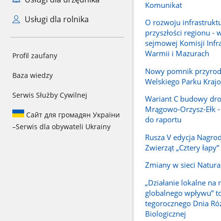
Komunikat
Usługi dla rolnika
O rozwoju infrastruktu
przyszłości regionu - 
sejmowej Komisji Infr
Warmii i Mazurach
Profil zaufany
Nowy pomnik przyrody
Baza wiedzy
Welskiego Parku Kraj
Serwis Służby Cywilnej
Wariant C budowy dro
Mrągowo-Orzysz-Ełk -
Сайт для громадян України
do raportu
–
Serwis dla obywateli Ukrainy
Rusza V edycja Nagrod
Zwierząt „Cztery łapy”
Zmiany w sieci Natur
„Działanie lokalne na 
globalnego wpływu” to
tegorocznego Dnia Ró
Biologicznej