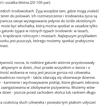
r) i uszatka błotna (20-100 par).
tkich środowiskach. Żyją wszędzie tam, gdzie mogą znaleźć
 teren do polowań. Ich rozmieszczenie i środowiska życia są
ranicza swoje występowanie jedynie do ściśle określonych
u może być włochatka, którą można spotkać w zasadzie tylko
o gatunki żyjące w różnych typach środowisk: w lasach,
, krajobrazie rolniczym i miastach. Najlepszym przykładem
atunku jest puszczyk, którego możemy spotkać praktycznie
iast.
tywność nocna, to niektóre gatunki wtórnie przystosowały
em aktywnym w dzień, choć przede wszystkim o świcie i o
olność widzenia w nocy jest jeszcze gorsza niż człowieka.
sad­niczo nocnych - także zdarzają się obserwacje dzienne.
 karmienie i wy­chowywanie piskląt, które głosami żebrania
go zaangażowania w zdobywanie pożywienia. Możemy wów­
 dzień - jeszcze przed zachodem słońca lub rankiem długo
a czułością słuch człowieka i pozwala tym ptakom usłyszeć