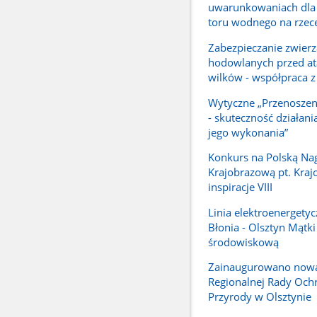
uwarunkowaniach dla
toru wodnego na rzece
Zabezpieczanie zwierz
hodowlanych przed a
wilków - współpraca 
Wytyczne „Przenoszen
- skuteczność działani
jego wykonania”
Konkurs na Polską Na
Krajobrazową pt. Kra
inspiracje VIII
Linia elektroenergety
Błonia - Olsztyn Mątki
środowiskową
Zainaugurowano nową
Regionalnej Rady Och
Przyrody w Olsztynie