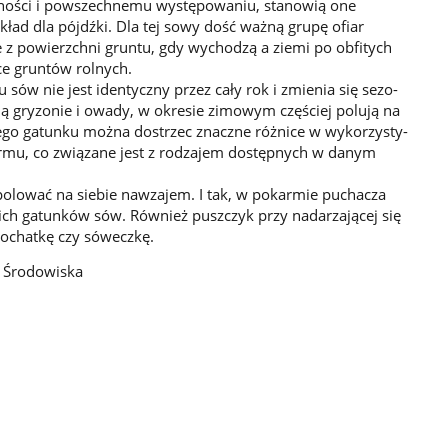
zebności i powszechnemu występowaniu, stanowią one
ład dla pójdźki. Dla tej sowy dość ważną grupę ofiar
 z powierzchni gruntu, gdy wychodzą a ziemi po obfitych
ce gruntów rolnych.
sów nie jest identyczny przez cały rok i zmienia się sezo­
ą gryzonie i owady, w okresie zimowym częściej polują na
ego gatunku można dostrzec znaczne różnice w wykorzysty­
rmu, co związane jest z rodzajem dostępnych w danym
olować na siebie nawzajem. I tak, w pokarmie puchacza
ich ga­tunków sów. Również puszczyk przy nadarzającej się
łochatkę czy sóweczkę.
y Środowiska