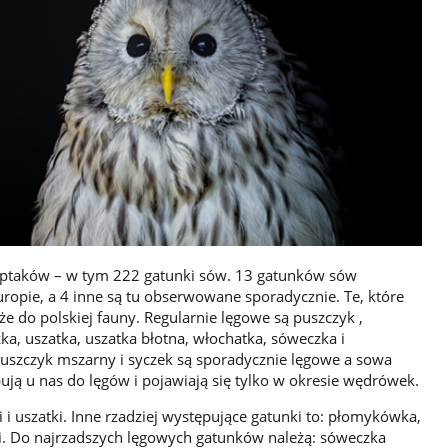
w ptaków – w tym 222 gatunki sów. 13 gatunków sów
uropie, a 4 inne są tu obserwowane sporadycznie. Te, które
że do polskiej fauny. Regularnie lęgowe są puszczyk ,
a, uszatka, uszatka błotna, włochatka, sóweczka i
Puszczyk mszarny i syczek są sporadycznie lęgowe a sowa
pują u nas do lęgów i pojawiają się tylko w okresie wędrówek.
 i uszatki. Inne rzadziej występujące gatunki to: płomykówka,
ki. Do najrzadszych lęgowych gatunków należą: sóweczka