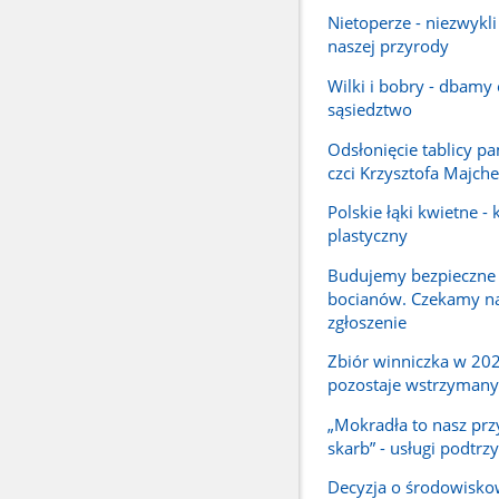
Nietoperze - niezwykli
naszej przyrody
Wilki i bobry - dbamy
sąsiedztwo
Odsłonięcie tablicy p
czci Krzysztofa Majche
Polskie łąki kwietne -
plastyczny
Budujemy bezpieczne
bocianów. Czekamy n
zgłoszenie
Zbiór winniczka w 202
pozostaje wstrzymany
„Mokradła to nasz prz
skarb” - usługi podtr
Decyzja o środowisk