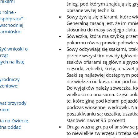
lnikami
śnieg, pod którym znajdują się g
opisane wyżej techniki.
 rolne -
Sowy żywią się ofiarami, które wi
spółpraca” -
Generalną zasadą jest, że im mn
 wschodniej
stosunku do masy swojego ciała.
warmińsko-
Sóweczka, która ma szybką przemi
pokarmu równą prawie połowie s
żyć wnioski o
Sowy odżywiają się ssakami, pta
rząt
przede wszystkim owady (głównie 
ch na listę
ssaków ofiarami są głównie gryzo­
rzęsorki, zębiełki, krety, a nawet
Ssaki są najłatwiej dostępnym p
yrodniczy
nie większa od kosa, choć pucha
rzeniowe:
Do wyjątków należy sóweczka, któ
wielkości co ona sama. Część po
te, które giną pod kołami pojazd
rwat przyrody
podczas wiosennej wędrówki. Na gr
kiem
poszukiwaniu są: uszatka, uszatk
stanowić nawet 95 pro­cent!
ia na Zwierzę
Drugą ważną grupą ofiar sów są pt
żna oddać
to niewielkie zwierzęta i trzeba s