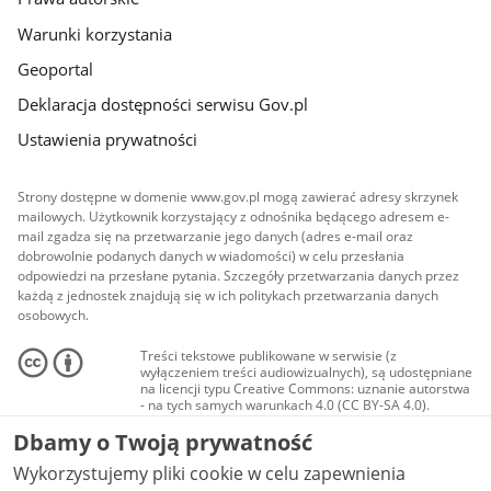
Warunki korzystania
Geoportal
Deklaracja dostępności serwisu Gov.pl
Ustawienia prywatności
Strony dostępne w domenie www.gov.pl mogą zawierać adresy skrzynek
mailowych. Użytkownik korzystający z odnośnika będącego adresem e-
mail zgadza się na przetwarzanie jego danych (adres e-mail oraz
dobrowolnie podanych danych w wiadomości) w celu przesłania
odpowiedzi na przesłane pytania. Szczegóły przetwarzania danych przez
każdą z jednostek znajdują się w ich politykach przetwarzania danych
osobowych.
Treści tekstowe publikowane w serwisie (z
wyłączeniem treści audiowizualnych), są udostępniane
na licencji typu Creative Commons: uznanie autorstwa
- na tych samych warunkach 4.0 (CC BY-SA 4.0).
Materiały audiowizualne, w tym zdjęcia, materiały
Dbamy o Twoją prywatność
audio i wideo, są udostępniane na licencji typu
Creative Commons: uznanie autorstwa użycie
Wykorzystujemy pliki cookie w celu zapewnienia
niekomercyjne - bez utworów zależnych 4.0 (CC BY-
NC-ND 4.0), o ile nie jest to stwierdzone inaczej.