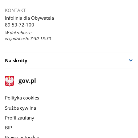
KONTAKT
Infolinia dla Obywatela
89 53-72-100
W dni robocze
w godzinach: 7:30-15:30
Na skróty
stopka
Strona
gov.pl
gov.pl
główna
gov.pl
Polityka cookies
Służba cywilna
Profil zaufany
BIP
Prawa autorskie